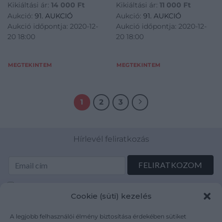
Kikiáltási ár:
14 000
Ft
Kikiáltási ár:
11 000
Ft
Aukció:
91. AUKCIÓ
Aukció:
91. AUKCIÓ
Aukció időpontja: 2020-12-
Aukció időpontja: 2020-12-
20 18:00
20 18:00
MEGTEKINTEM
MEGTEKINTEM
1
2
3
Hírlevél feliratkozás
Elolvastam és elfogadom az Adatkezelési tájékoztatót:
Cookie (süti) kezelés
mutargy.com/adatkezelesi-tajekoztato/
A legjobb felhasználói élmény biztosítása érdekében sütiket