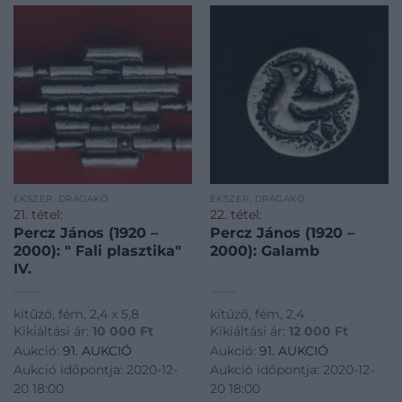
ÉKSZER, DRÁGAKŐ
ÉKSZER, DRÁGAKŐ
21. tétel:
22. tétel:
Percz János (1920 –
Percz János (1920 –
2000): " Fali plasztika"
2000): Galamb
IV.
kitűző, fém, 2,4 x 5,8
kitűző, fém, 2,4
Kikiáltási ár:
10 000
Ft
Kikiáltási ár:
12 000
Ft
Aukció:
91. AUKCIÓ
Aukció:
91. AUKCIÓ
Aukció időpontja: 2020-12-
Aukció időpontja: 2020-12-
20 18:00
20 18:00