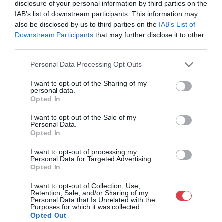
disclosure of your personal information by third parties on the
IAB’s list of downstream participants. This information may
MEGTEKINTEM
MEGTEKINTEM
also be disclosed by us to third parties on the
IAB’s List of
Downstream Participants
that may further disclose it to other
third parties.
Personal Data Processing Opt Outs
I want to opt-out of the Sharing of my
personal data.
Opted In
I want to opt-out of the Sale of my
Personal Data.
Opted In
I want to opt-out of processing my
ÉKSZER, DRÁGAKŐ
ÉKSZER, DRÁGAKŐ
Personal Data for Targeted Advertising.
13. tétel:
14. tétel:
Opted In
Percz János (1920 –
Percz János (1920 –
2000): "Fali plasztika"
2000): Csillám
I want to opt-out of Collection, Use,
Retention, Sale, and/or Sharing of my
II.
Personal Data that Is Unrelated with the
Purposes for which it was collected.
Opted Out
kitűző, réz, rátéttel, 7 x 3,8
kitűző, fém, 5 x 6