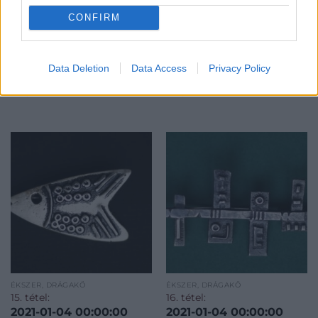
Kikiáltási ár:
12 000
Ft
Kikiáltási ár:
13 000
Ft
CONFIRM
Aukció:
91. AUKCIÓ
Aukció:
91. AUKCIÓ
Aukció időpontja: 2020-12-
Aukció időpontja: 2020-12-
20 18:00
20 18:00
Data Deletion
Data Access
Privacy Policy
MEGTEKINTEM
MEGTEKINTEM
ÉKSZER, DRÁGAKŐ
ÉKSZER, DRÁGAKŐ
15. tétel:
16. tétel:
2021-01-04 00:00:00
2021-01-04 00:00:00