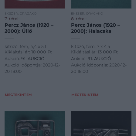
ÉKSZER, DRÁGAKŐ
ÉKSZER, DRÁGAKŐ
7. tétel:
8. tétel:
Percz János (1920 –
Percz János (1920 –
2000): Üllő
2000): Halacska
kitűző, fém, 4,4 x 5,1
kitűző, fém, 7 x 4,4
Kikiáltási ár:
10 000
Ft
Kikiáltási ár:
13 000
Ft
Aukció:
91. AUKCIÓ
Aukció:
91. AUKCIÓ
Aukció időpontja: 2020-12-
Aukció időpontja: 2020-12-
20 18:00
20 18:00
MEGTEKINTEM
MEGTEKINTEM