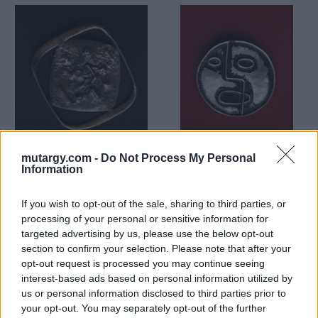
mutargy.com -
Do Not Process My Personal
ÉKSZER, DRÁGAKŐ
ÉKSZER, DRÁGAKŐ
Information
11. tétel:
12. tétel:
Percz János (1920 –
Percz János (1920 –
2000): Vonalak és
2000): Arc
If you wish to opt-out of the sale, sharing to third parties, or
körök
processing of your personal or sensitive information for
targeted advertising by us, please use the below opt-out
section to confirm your selection. Please note that after your
kitűző, réz, 5,6 x 6
kitűző, fém, 4,5
Kikiáltási ár:
10 000
Ft
Kikiáltási ár:
14 000
Ft
opt-out request is processed you may continue seeing
interest-based ads based on personal information utilized by
Aukció:
91. AUKCIÓ
Aukció:
91. AUKCIÓ
us or personal information disclosed to third parties prior to
Aukció időpontja: 2020-12-
Aukció időpontja: 2020-12-
your opt-out. You may separately opt-out of the further
20 18:00
20 18:00