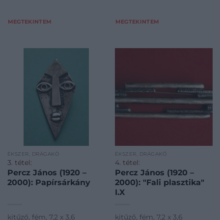
MEGTEKINTEM
MEGTEKINTEM
ÉKSZER, DRÁGAKŐ
ÉKSZER, DRÁGAKŐ
3. tétel:
4. tétel:
Percz János (1920 –
Percz János (1920 –
2000): Papírsárkány
2000): "Fali plasztika"
I.X
kitűző, fém, 7,2 x 3,6
kitűző, fém, 7,2 x 3,6