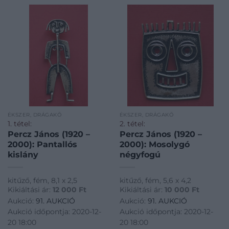
ÉKSZER, DRÁGAKŐ
ÉKSZER, DRÁGAKŐ
1. tétel:
2. tétel:
Percz János (1920 –
Percz János (1920 –
2000): Pantallós
2000): Mosolygó
kislány
négyfogú
kitűző, fém, 8,1 x 2,5
kitűző, fém, 5,6 x 4,2
Kikiáltási ár:
12 000
Ft
Kikiáltási ár:
10 000
Ft
Aukció:
91. AUKCIÓ
Aukció:
91. AUKCIÓ
Aukció időpontja: 2020-12-
Aukció időpontja: 2020-12-
20 18:00
20 18:00