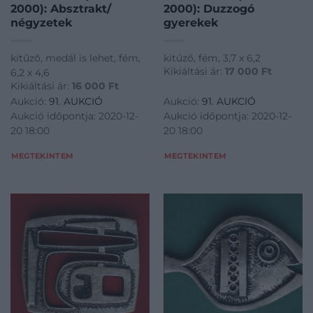
2000): Absztrakt/
2000): Duzzogó
négyzetek
gyerekek
kitűző, medál is lehet, fém,
kitűző, fém, 3,7 x 6,2
Kikiáltási ár:
17 000
Ft
6,2 x 4,6
Kikiáltási ár:
16 000
Ft
Aukció:
91. AUKCIÓ
Aukció:
91. AUKCIÓ
Aukció időpontja: 2020-12-
Aukció időpontja: 2020-12-
20 18:00
20 18:00
MEGTEKINTEM
MEGTEKINTEM