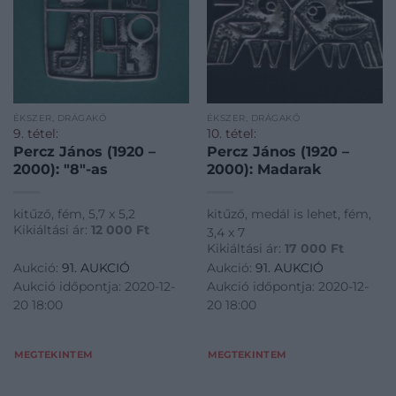
ÉKSZER, DRÁGAKŐ
ÉKSZER, DRÁGAKŐ
9. tétel:
10. tétel:
Percz János (1920 –
Percz János (1920 –
2000): "8"-as
2000): Madarak
kitűző, fém, 5,7 x 5,2
kitűző, medál is lehet, fém,
Kikiáltási ár:
12 000
Ft
3,4 x 7
Kikiáltási ár:
17 000
Ft
Aukció:
91. AUKCIÓ
Aukció:
91. AUKCIÓ
Aukció időpontja: 2020-12-
Aukció időpontja: 2020-12-
20 18:00
20 18:00
MEGTEKINTEM
MEGTEKINTEM