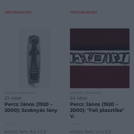
MEGTEKINTEM
MEGTEKINTEM
ÉKSZER, DRÁGAKŐ
ÉKSZER, DRÁGAKŐ
23. tétel:
24. tétel:
Percz János (1920 –
Percz János (1920 –
2000): Szoknyás lány
2000): "Fali plasztika"
V.
kitűző, fém, 8,2 x 2,3
kitűző, fém, 1,4 x 6,3