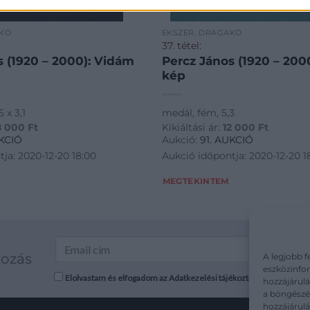
AKŐ
ÉKSZER, DRÁGAKŐ
37. tétel:
s (1920 – 2000): Vidám
Percz János (1920 – 2000
kép
 x 3,1
medál, fém, 5,3
8 000
Ft
Kikiáltási ár:
12 000
Ft
UKCIÓ
Aukció:
91. AUKCIÓ
ja: 2020-12-20 18:00
Aukció időpontja: 2020-12-20 1
MEGTEKINTEM
kozás
A legjobb f
eszközinfor
Elolvastam és elfogadom az Adatkezelési tájékoztatót: mutargy.co
hozzájárulá
a böngészés
hozzájárul