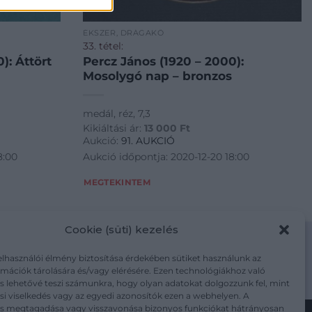
ÉKSZER, DRÁGAKŐ
33. tétel:
): Áttört
Percz János (1920 – 2000):
Mosolygó nap – bronzos
medál, réz, 7,3
Kikiáltási ár:
13 000
Ft
Aukció:
91. AUKCIÓ
8:00
Aukció időpontja: 2020-12-20 18:00
MEGTEKINTEM
Cookie (süti) kezelés
elhasználói élmény biztosítása érdekében sütiket használunk az
mációk tárolására és/vagy elérésére. Ezen technológiákhoz való
m/adatkezelesi-tajekoztato/
s lehetővé teszi számunkra, hogy olyan adatokat dolgozzunk fel, mint
i viselkedés vagy az egyedi azonosítók ezen a webhelyen. A
ás megtagadása vagy visszavonása bizonyos funkciókat hátrányosan