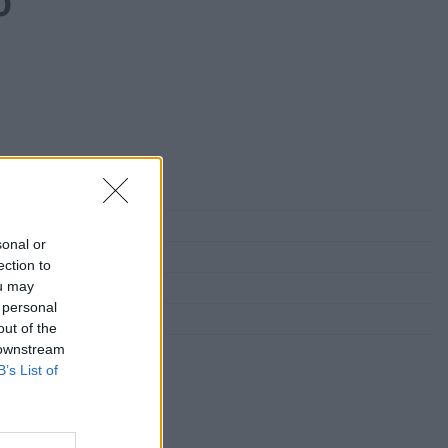
0
sonal or
ection to
ou may
 personal
ARTE Galéria
out of the
 downstream
B’s List of