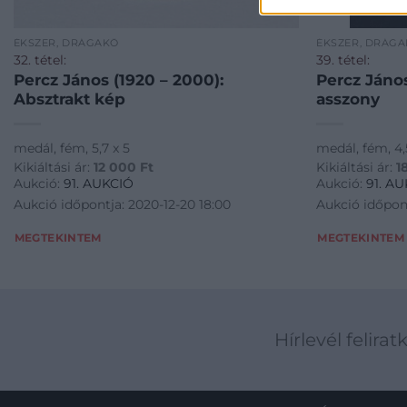
ÉKSZER, DRÁGAKŐ
ÉKSZER, DRÁG
32. tétel:
39. tétel:
Percz János (1920 – 2000):
Percz Jáno
Absztrakt kép
asszony
medál, fém, 5,7 x 5
medál, fém, 4,5
Kikiáltási ár:
12 000
Ft
Kikiáltási ár:
1
Aukció:
91. AUKCIÓ
Aukció:
91. A
Aukció időpontja: 2020-12-20 18:00
Aukció időpont
MEGTEKINTEM
MEGTEKINTEM
Hírlevél felirat