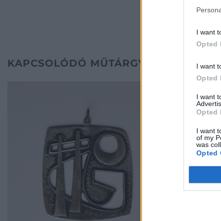
Persona
I want t
Opted 
KAPCSOLÓDÓ MŰTÁRGYAK
I want t
Opted 
I want 
Advertis
Opted 
I want t
of my P
was col
Opted 