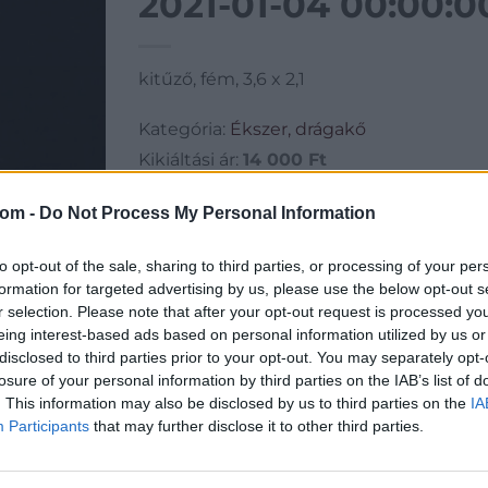
2021-01-04 00:00:0
kitűző, fém, 3,6 x 2,1
Kategória:
Ékszer, drágakő
Kikiáltási ár:
14 000
Ft
Aukció adatai
com -
Do Not Process My Personal Information
Aukció neve:
91. AUKCIÓ
to opt-out of the sale, sharing to third parties, or processing of your per
Aukció dátuma: 2020.12.20
formation for targeted advertising by us, please use the below opt-out s
r selection. Please note that after your opt-out request is processed y
Aukció ideje: 18:00
eing interest-based ads based on personal information utilized by us or
Aukció helye: Aukció: interneten zajlik/Kiállítás: 
disclosed to third parties prior to your opt-out. You may separately opt-
losure of your personal information by third parties on the IAB’s list of
Tételszám: 15
. This information may also be disclosed by us to third parties on the
IA
Participants
that may further disclose it to other third parties.
GALÉRIA TOVÁBBI MŰTÁRGYAI