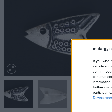
mutargy.
If you wish 
sensitive in
confirm you
continue se
information 
further disc
participants
Downstream 