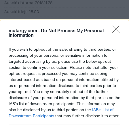
Aukció dátuma: 2018.11.28
Aukció ideje: 18:00
Aukció helye: II. Zsigmond tér 8.
Tételszám: 19
mutargy.com -
Do Not Process My Personal
Information
Eladó adatai
If you wish to opt-out of the sale, sharing to third parties, or
processing of your personal or sensitive information for
Eladó:
Műgyűjtők Háza Kft.
targeted advertising by us, please use the below opt-out
Cím: Dudás Attila
section to confirm your selection. Please note that after your
Műgyűjtők Háza kft.
opt-out request is processed you may continue seeing
Budapest
interest-based ads based on personal information utilized by
1023.Bp. Zsigmond tér 11.
us or personal information disclosed to third parties prior to
1023
your opt-out. You may separately opt-out of the further
disclosure of your personal information by third parties on the
Telefon: 18008123
IAB’s list of downstream participants. This information may
Weboldal:
also be disclosed by us to third parties on the
IAB’s List of
http://www.mugyujtokhaza.hu
Downstream Participants
that may further disclose it to other
third parties.
Bemutatkozás: 2013 nyarán nyitottuk meg Galériánkat
Budapesten, a II. kerületben. Célunk, hogy az eladók optimális