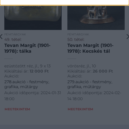
FÉMTÁRGYAK
FÉMTÁRGYAK
49. tétel:
50. tétel:
Tevan Margit (1901-
Tevan Margit (1901-
1978): tálka
1978): Kecskés tál
ezüstözött réz, jl., 9 x 13
vörösréz, jl., 10
Kikiáltási ár:
12 000
Ft
Kikiáltási ár:
26 000
Ft
Aukció:
Aukció:
278.aukció - festmény,
279.aukció - festmény,
grafika, műtárgy
grafika, műtárgy
Aukció időpontja: 2024-01-31
Aukció időpontja: 2024-02-
18:00
14 18:00
MEGTEKINTEM
MEGTEKINTEM