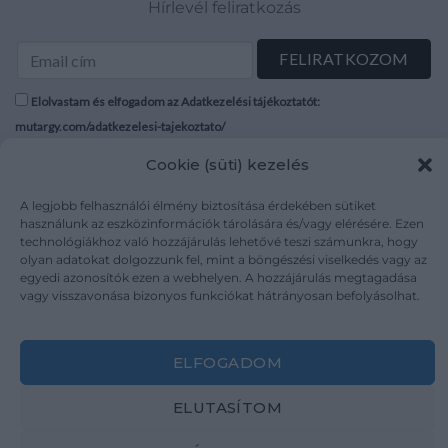
Hírlevél feliratkozás
Elolvastam és elfogadom az Adatkezelési tájékoztatót:
mutargy.com/adatkezelesi-tajekoztato/
Cookie (süti) kezelés
Rólunk
Áraink
Médiaajánlat
ÁSZF
A legjobb felhasználói élmény biztosítása érdekében sütiket
használunk az eszközinformációk tárolására és/vagy elérésére. Ezen
Karrier
Adatvédelem
technológiákhoz való hozzájárulás lehetővé teszi számunkra, hogy
Kapcsolat
Impresszum
olyan adatokat dolgozzunk fel, mint a böngészési viselkedés vagy az
egyedi azonosítók ezen a webhelyen. A hozzájárulás megtagadása
vagy visszavonása bizonyos funkciókat hátrányosan befolyásolhat.
Kövesse a műtárgy.com-ot
ELFOGADOM
ELUTASÍTOM
Weboldal és Webshop készítés:
Ferenczi Sándor