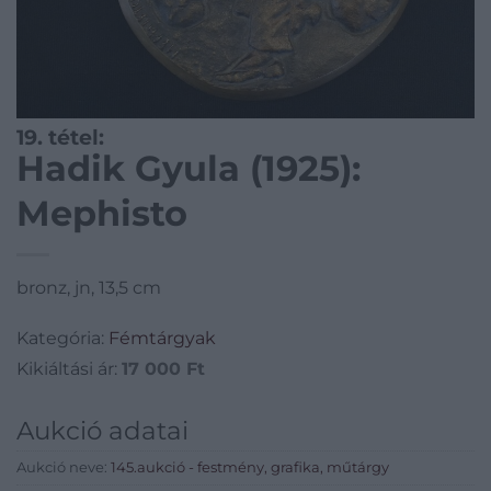
19. tétel:
Hadik Gyula (1925):
Mephisto
bronz, jn, 13,5 cm
Kategória:
Fémtárgyak
Kikiáltási ár:
17 000
Ft
Aukció adatai
Aukció neve:
145.aukció - festmény, grafika, műtárgy