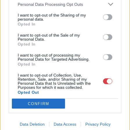
Personal Data Processing Opt Outs
áron, gyorsan találjanak vevőt műtárgyaikra, az eladók pedig
rendszeresen tudják gazdagítani gyűjteményüket változatos
I want to opt-out of the Sharing of my
kínálatunkból. Ezért is rendezünk minden második héten,
personal data.
szerda esténként online árverést! Kedd-től péntek-ig 11.00-este
Opted In
18.00 óráig várjuk szeretettel az érdeklődőket.
I want to opt-out of the Sale of my
Personal Data.
GALÉRIA TOVÁBBI MŰTÁRGYAI
Opted In
I want to opt-out of processing my
Personal Data for Targeted Advertising.
Opted In
I want to opt-out of Collection, Use,
Retention, Sale, and/or Sharing of my
Personal Data that Is Unrelated with the
Purposes for which it was collected.
Opted Out
KAPCSOLÓDÓ MŰTÁRGYAK
CONFIRM
Data Deletion
Data Access
Privacy Policy