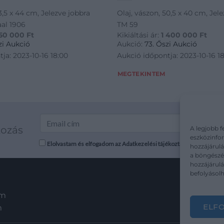
33,5 x 44 cm, Jelezve jobbra
Olaj, vászon, 50,5 x 40 cm, Jele
aal 1906
TM 59
50 000
Ft
Kikiáltási ár:
1 400 000
Ft
zi Aukció
Aukció:
73. Őszi Aukció
ja: 2023-10-16 18:00
Aukció időpontja: 2023-10-16 1
MEGTEKINTEM
kozás
A legjobb f
eszközinfor
Elolvastam és elfogadom az Adatkezelési tájékoztatót: mutargy.co
hozzájárulá
a böngészés
hozzájárul
befolyásolh
em
ELF
m