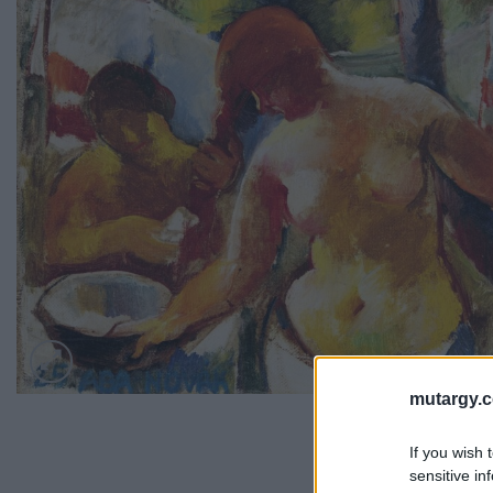
mutargy.
If you wish 
sensitive in