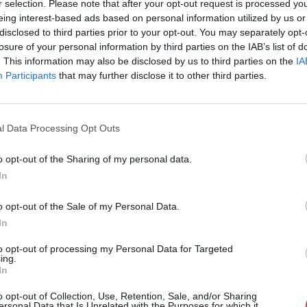
r selection. Please note that after your opt-out request is processed y
eing interest-based ads based on personal information utilized by us or
Eladó:
Virág Judit Galéria
disclosed to third parties prior to your opt-out. You may separately opt-
Cím: Nemes Zsófia
losure of your personal information by third parties on the IAB’s list of
Mű-Terem Galéria Kft.
. This information may also be disclosed by us to third parties on the
IA
1055 Budapest, Falk Miksa u. 
Participants
that may further disclose it to other third parties.
Telefon: 36-1-312-2071, 269-46
Weboldal:
http://www.viragjud
l Data Processing Opt Outs
Bemutatkozás: Kiemelkedő kvalitású 19. és 20. sz
vétele és aukcionálása. Exkluzív aukciók évente 
o opt-out of the Sharing of my personal data.
In
GALÉRIA TOVÁBBI MŰTÁRGYAI
o opt-out of the Sale of my Personal Data.
In
to opt-out of processing my Personal Data for Targeted
ing.
In
o opt-out of Collection, Use, Retention, Sale, and/or Sharing
ersonal Data that Is Unrelated with the Purposes for which it