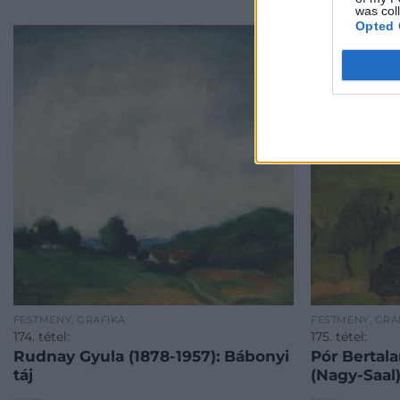
was col
Opted 
FESTMÉNY, GRAFIKA
FESTMÉNY, GRA
174. tétel:
175. tétel:
Rudnay Gyula (1878-1957): Bábonyi
Pór Bertala
táj
(Nagy-Saal)