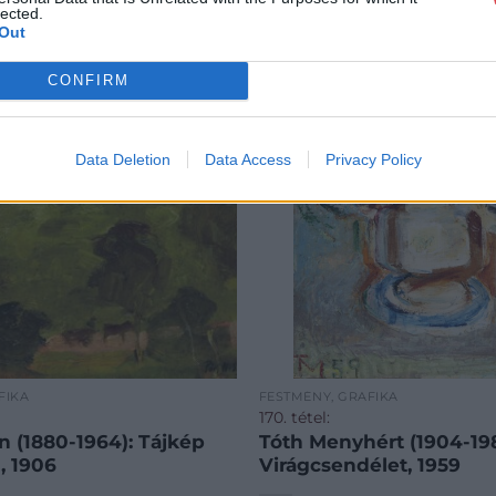
lected.
Out
CONFIRM
Data Deletion
Data Access
Privacy Policy
FIKA
FESTMÉNY, GRAFIKA
170. tétel:
n (1880-1964): Tájkép
Tóth Menyhért (1904-198
, 1906
Virágcsendélet, 1959