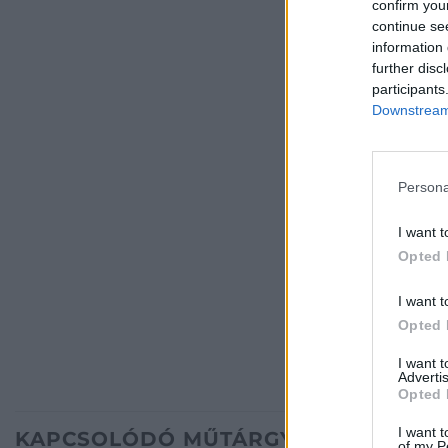
confirm you
continue se
information 
further disc
participants
Downstream 
Persona
I want t
Opted 
I want t
Opted 
I want 
Advertis
Opted 
I want t
KAPCSOLÓDÓ MŰTÁRGYAK
of my P