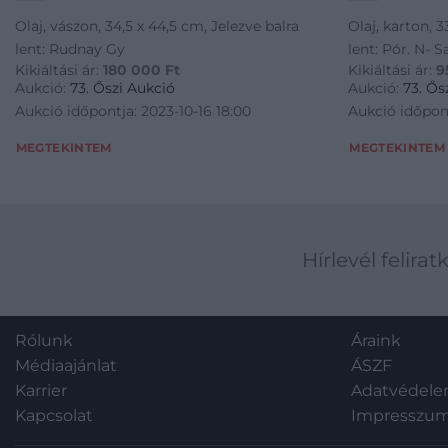
Olaj, vászon, 34,5 x 44,5 cm, Jelezve balra
Olaj, karton, 
lent: Rudnay Gy
lent: Pór. N- S
Kikiáltási ár:
180 000
Ft
Kikiáltási ár:
9
Aukció:
73. Őszi Aukció
Aukció:
73. Ős
Aukció időpontja: 2023-10-16 18:00
Aukció időpont
MEGTEKINTEM
MEGTEKINTEM
Hírlevél felirat
Rólunk
Áraink
Médiaajánlat
ÁSZF
Karrier
Adatvédel
Kapcsolat
Impresszu