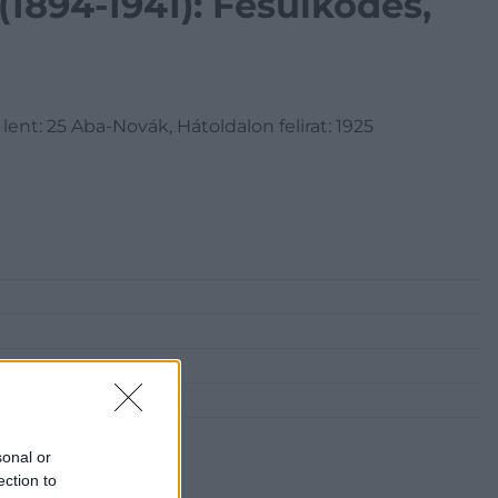
1894-1941): Fésülködés,
a lent: 25 Aba-Novák, Hátoldalon felirat: 1925
sonal or
ection to