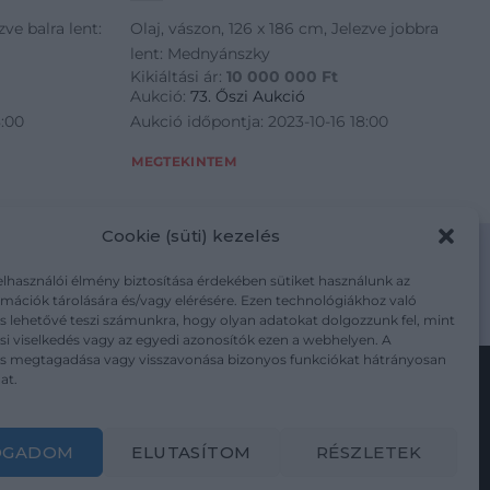
zve balra lent:
Olaj, vászon, 126 x 186 cm, Jelezve jobbra
lent: Mednyánszky
Kikiáltási ár:
10 000 000
Ft
Aukció:
73. Őszi Aukció
8:00
Aukció időpontja: 2023-10-16 18:00
MEGTEKINTEM
Cookie (süti) kezelés
elhasználói élmény biztosítása érdekében sütiket használunk az
mációk tárolására és/vagy elérésére. Ezen technológiákhoz való
m/adatkezelesi-tajekoztato/
s lehetővé teszi számunkra, hogy olyan adatokat dolgozzunk fel, mint
i viselkedés vagy az egyedi azonosítók ezen a webhelyen. A
ás megtagadása vagy visszavonása bizonyos funkciókat hátrányosan
at.
Kövesse a műtárgy.com-ot
OGADOM
ELUTASÍTOM
RÉSZLETEK