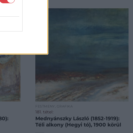
FESTMÉNY, GRAFIKA
181. tétel:
0):
Mednyánszky László (1852-1919):
Téli alkony (Hegyi tó), 1900 körül