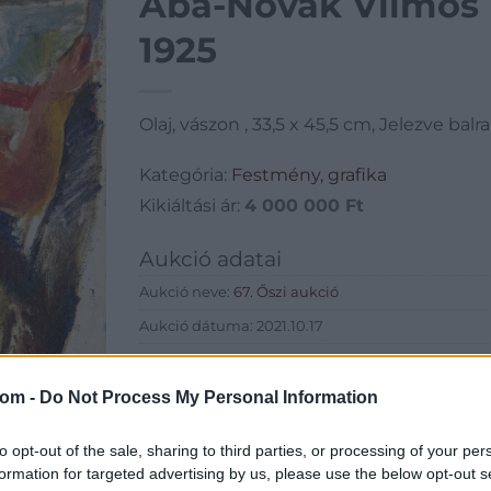
Aba-Novák Vilmos (
1925
Olaj, vászon , 33,5 x 45,5 cm, Jelezve balr
Kategória:
Festmény, grafika
Kikiáltási ár:
4 000 000
Ft
Aukció adatai
Aukció neve:
67. Őszi aukció
Aukció dátuma: 2021.10.17
Aukció ideje: 18:00
Aukció helye: Budapest Kongresszusi Központ
com -
Do Not Process My Personal Information
Tételszám: 60
to opt-out of the sale, sharing to third parties, or processing of your per
formation for targeted advertising by us, please use the below opt-out s
Eladó adatai