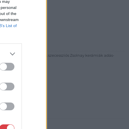
ou may
 personal
out of the
 downstream
B’s List of
30
81 269-4681
itgaleria.hu
ázadi magyar festészet és szecessziós Zsolnay kerámiák adás-
3 alkalommal.