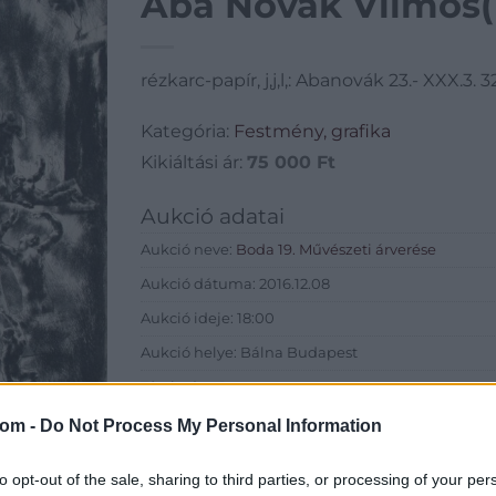
rézkarc-papír, j,j,l,: Abanovák 23.- XXX.3
Kategória:
Festmény, grafika
Kikiáltási ár:
75 000
Ft
Aukció adatai
Aukció neve:
Boda 19. Művészeti árverése
Aukció dátuma: 2016.12.08
Aukció ideje: 18:00
Aukció helye: Bálna Budapest
Tételszám: 1
com -
Do Not Process My Personal Information
Eladó adatai
to opt-out of the sale, sharing to third parties, or processing of your per
Eladó:
Boda