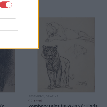
FESTMÉNY, GRAFIKA
92. tétel:
):
Zombory Lajos (1867-1933): Tigris