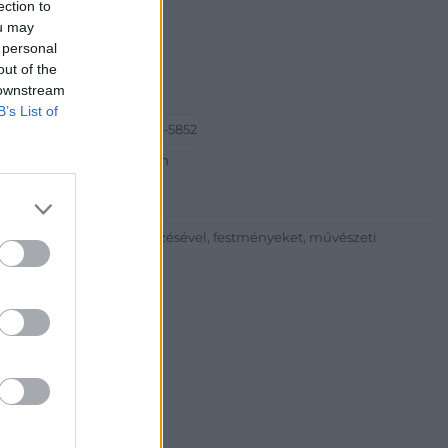
ection to
Péter
ou may
ia és Aukciósház
 personal
out of the
est Bartók Béla út 34
 downstream
B’s List of
6-20) 519-08-91 ; (06-1) 784-5852
http://www.bodaofart.com
lalkozni árverések rendezésével, festményeket, művészeti