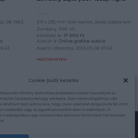
úl, 08. 1963.
310 x 235 mm Szén karton, jelzés jobbra lent:
Zombory. 909. VII.
Kikiáltási ár:
17 000
Ft
ió
Aukció:
V. Online grafikai aukció
20:43
Aukció időpontja: 2023-05-08 20:43
MEGTEKINTEM
Cookie (süti) kezelés
elhasználói élmény biztosítása érdekében sütiket használunk az
mációk tárolására és/vagy elérésére. Ezen technológiákhoz való
m/adatkezelesi-tajekoztato/
s lehetővé teszi számunkra, hogy olyan adatokat dolgozzunk fel, mint
i viselkedés vagy az egyedi azonosítók ezen a webhelyen. A
ás megtagadása vagy visszavonása bizonyos funkciókat hátrányosan
at.
Kövesse a műtárgy.com-ot