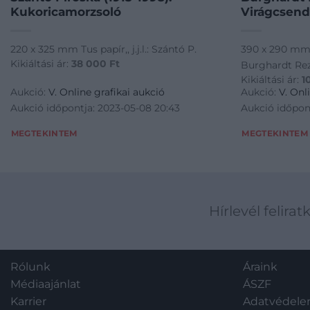
Kukoricamorzsoló
Virágcsend
220 x 325 mm Tus papír,, j.j.l.: Szántó P.
390 x 290 mm Sz
Kikiáltási ár:
38 000
Ft
Burghardt Re
Kikiáltási ár:
1
Aukció:
V. Online grafikai aukció
Aukció:
V. Onl
Aukció időpontja: 2023-05-08 20:43
Aukció időpon
MEGTEKINTEM
MEGTEKINTEM
Hírlevél felirat
Rólunk
Áraink
Médiaajánlat
ÁSZF
Karrier
Adatvédel