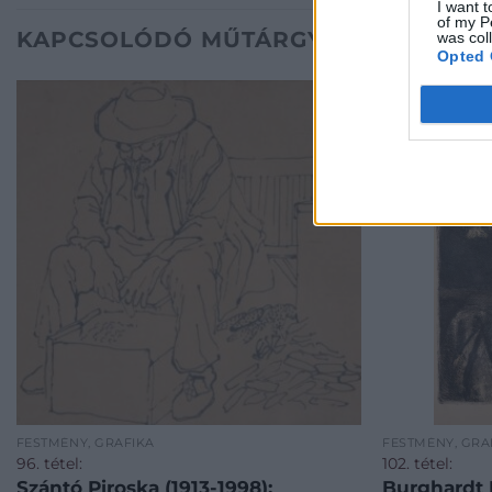
I want t
of my P
KAPCSOLÓDÓ MŰTÁRGYAK
was col
Opted 
FESTMÉNY, GRAFIKA
FESTMÉNY, GRA
96. tétel:
102. tétel:
Szántó Piroska (1913-1998):
Burghardt 