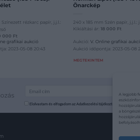
élet
Önarckép
ínezett rézkarc papír, j.j.l.:
240 x 185 mm Szén papír, j.j.l.: j
Kikiáltási ár:
18 000
Ft
zső
0 000
Ft
ine grafikai aukció
Aukció:
V. Online grafikai aukc
tja: 2023-05-08 20:43
Aukció időpontja: 2023-05-08 
MEGTEKINTEM
kozás
A legjobb f
eszközinfor
Elolvastam és elfogadom az Adatkezelési tájékoztatót: mutargy.co
hozzájárulá
a böngészés
hozzájárul
befolyásolh
em