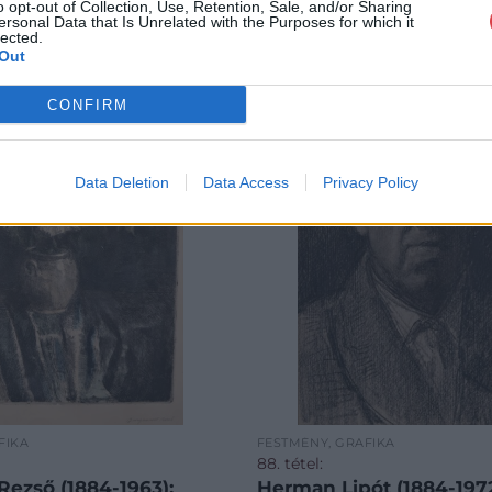
o opt-out of Collection, Use, Retention, Sale, and/or Sharing
ersonal Data that Is Unrelated with the Purposes for which it
lected.
Out
CONFIRM
Data Deletion
Data Access
Privacy Policy
FIKA
FESTMÉNY, GRAFIKA
88. tétel:
Rezső (1884-1963):
Herman Lipót (1884-1972