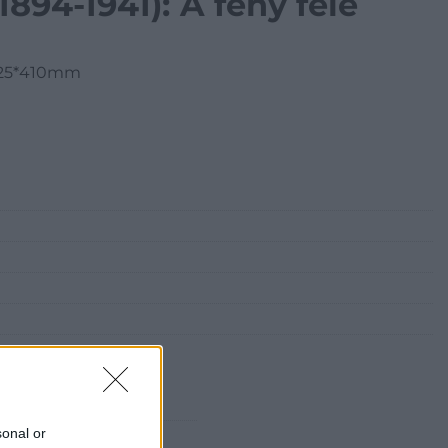
Aba Novák Vilmos(1894-1941): A fény felé
. 325*410mm
sonal or
 Gallery of Art