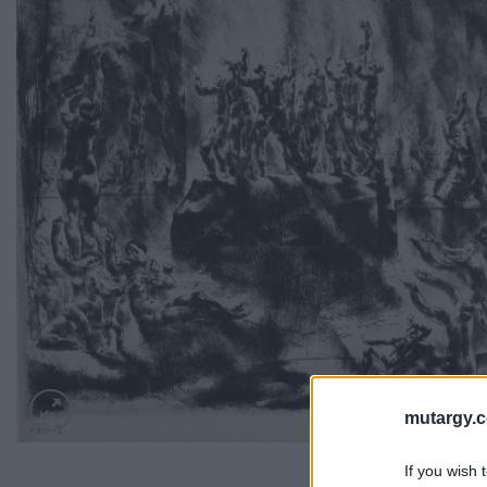
mutargy.
If you wish 