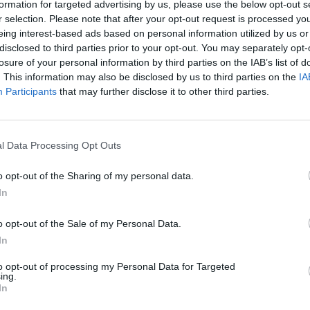
formation for targeted advertising by us, please use the below opt-out s
Cím: Boda 
r selection. Please note that after your opt-out request is processed y
Boda Galér
eing interest-based ads based on personal information utilized by us or
Budapest
disclosed to third parties prior to your opt-out. You may separately opt-
1111.Budap
losure of your personal information by third parties on the IAB’s list of
1111
. This information may also be disclosed by us to third parties on the
IA
Telefon: (0
Participants
that may further disclose it to other third parties.
Weboldal:
l Data Processing Opt Outs
Bemutatkozás: Galériánk 2012-ben kezdett el fog
o opt-out of the Sharing of my personal data.
tárgyakat, kínálunk és keresünk.
In
GALÉRIA TOVÁBBI MŰTÁRGYAI
o opt-out of the Sale of my Personal Data.
In
to opt-out of processing my Personal Data for Targeted
ing.
In