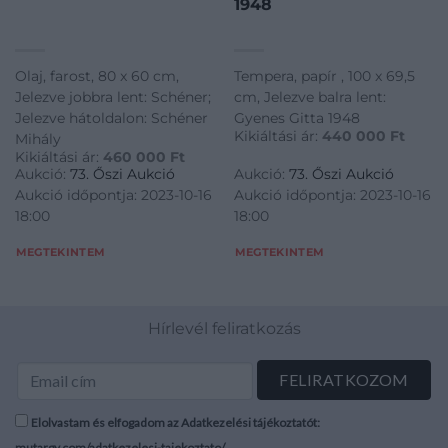
1948
Olaj, farost, 80 x 60 cm,
Tempera, papír , 100 x 69,5
Jelezve jobbra lent: Schéner;
cm, Jelezve balra lent:
Jelezve hátoldalon: Schéner
Gyenes Gitta 1948
Kikiáltási ár:
440 000
Ft
Mihály
Kikiáltási ár:
460 000
Ft
Aukció:
73. Őszi Aukció
Aukció:
73. Őszi Aukció
Aukció időpontja: 2023-10-16
Aukció időpontja: 2023-10-16
18:00
18:00
MEGTEKINTEM
MEGTEKINTEM
Hírlevél feliratkozás
Elolvastam és elfogadom az Adatkezelési tájékoztatót:
mutargy.com/adatkezelesi-tajekoztato/