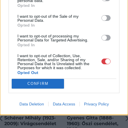
personal data.
Opted In
I want to opt-out of the Sale of my
Personal Data.
Opted In
KAPCSOLÓDÓ MŰTÁRGYAK
I want to opt-out of processing my
Personal Data for Targeted Advertising.
Opted In
I want to opt-out of Collection, Use,
Retention, Sale, and/or Sharing of my
Personal Data that Is Unrelated with the
Purposes for which it was collected.
Opted Out
CONFIRM
Data Deletion
Data Access
Privacy Policy
FESTMÉNY, GRAFIKA
FESTMÉNY, GRAFIKA
172. tétel:
173. tétel:
Schéner Mihály (1923-
Gyenes Gitta (1888-
2009): Virágcsendélet
1960): Őszi csendélet,