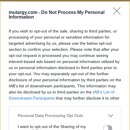
Aukció helye: Budapest Kongresszusi Központ
mutargy.com -
Do Not Process My Personal
Tételszám: 50
Information
If you wish to opt-out of the sale, sharing to third parties, or
Eladó adatai
processing of your personal or sensitive information for
Eladó:
Virág Judit Galéria
targeted advertising by us, please use the below opt-out
section to confirm your selection. Please note that after your
Cím: Nemes Zsófia
opt-out request is processed you may continue seeing
Mű-Terem Galéria Kft.
interest-based ads based on personal information utilized by
1055 Budapest, Falk Miksa u. 30
us or personal information disclosed to third parties prior to
Telefon: 36-1-312-2071, 269-4681 269-4681
your opt-out. You may separately opt-out of the further
disclosure of your personal information by third parties on the
Weboldal:
http://www.viragjuditgaleria.hu
IAB’s list of downstream participants. This information may
Bemutatkozás: Kiemelkedő kvalitású 19. és 20. századi magyar
also be disclosed by us to third parties on the
IAB’s List of
festészet és szecessziós Zsolnay kerámiák adás-vétele és
Downstream Participants
that may further disclose it to other
aukcionálása. Exkluzív aukciók évente 3 alkalommal.
third parties.
GALÉRIA TOVÁBBI MŰTÁRGYAI
Personal Data Processing Opt Outs
I want to opt-out of the Sharing of my