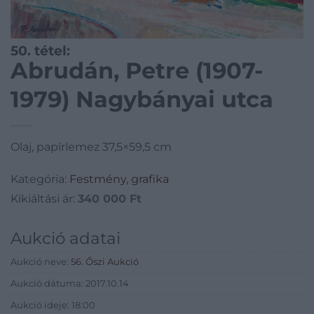
50. tétel:
Abrudán, Petre (1907-
1979) Nagybányai utca
Olaj, papírlemez 37,5×59,5 cm
Kategória:
Festmény, grafika
Kikiáltási ár:
340 000
Ft
Aukció adatai
Aukció neve:
56. Őszi Aukció
Aukció dátuma: 2017.10.14
Aukció ideje: 18:00