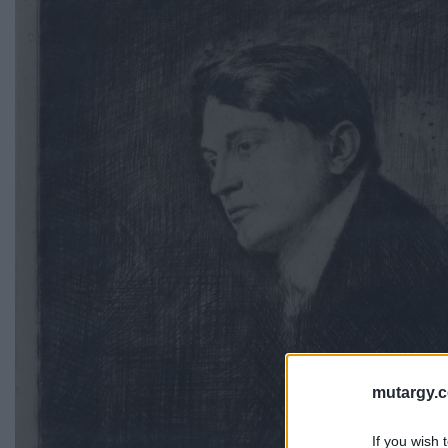
mutargy.
If you wish 