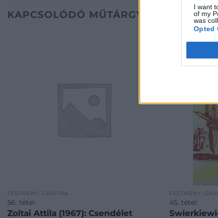
I want t
KAPCSOLÓDÓ MŰTÁRGYAK
of my P
was col
Opted 
FESTMÉNY, GRAFIKA
FESTMÉNY, GRA
56. tétel:
45. tétel:
Zoltai Attila (1967): Csendélet
Swierkiewic