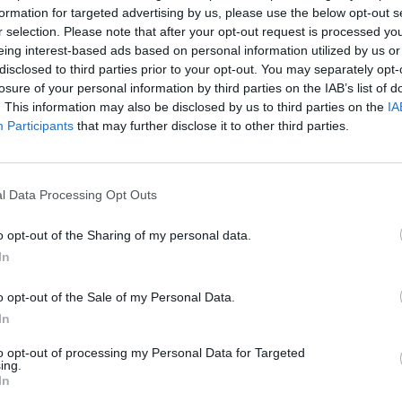
formation for targeted advertising by us, please use the below opt-out s
Cím: Dudás Attila
r selection. Please note that after your opt-out request is processed y
Műgyűjtők Háza kft.
eing interest-based ads based on personal information utilized by us or
Budapest
disclosed to third parties prior to your opt-out. You may separately opt-
1023.Bp. Zsigmond tér 11.
losure of your personal information by third parties on the IAB’s list of
1023
. This information may also be disclosed by us to third parties on the
IA
Telefon: 18008123
Participants
that may further disclose it to other third parties.
Weboldal:
http://www.mu
Bemutatkozás: 2013 nyarán nyitottuk meg Galériá
optimális áron, gyorsan találjanak vevőt műtárg
l Data Processing Opt Outs
gyűjteményüket változatos kínálatunkból. Ezért
árverést! Kedd-től péntek-ig 11.00-este 18.00 órái
o opt-out of the Sharing of my personal data.
In
GALÉRIA TOVÁBBI MŰTÁRGYAI
o opt-out of the Sale of my Personal Data.
In
to opt-out of processing my Personal Data for Targeted
ing.
In