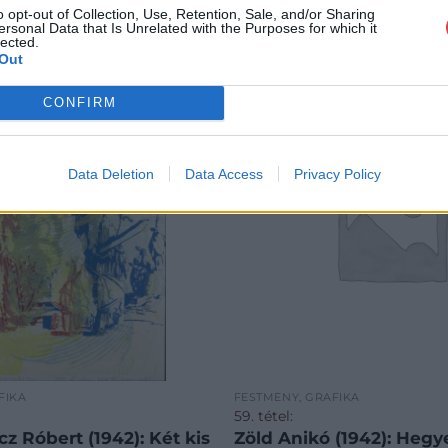
o opt-out of Collection, Use, Retention, Sale, and/or Sharing
ersonal Data that Is Unrelated with the Purposes for which it
lected.
Out
CONFIRM
Data Deletion
Data Access
Privacy Policy
FIKA
FESTMÉNY, GRAFIKA
59. tétel:
z Róbert (1942): Két kis
Zöld Anikó (1942): Hegy