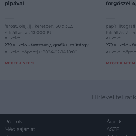
pipával
forgószél 4
farost, olaj, jjl, keretben, 50 x 33,5
papír, litográfi
Kikiáltási ár:
12 000
Ft
Kikiáltási ár:
4
Aukció:
Aukció:
279.aukció - festmény, grafika, műtárgy
279.aukció - f
Aukció időpontja: 2024-02-14 18:00
Aukció időpont
MEGTEKINTEM
MEGTEKINTEM
Hírlevél felirat
Rólunk
Áraink
Médiaajánlat
ÁSZF