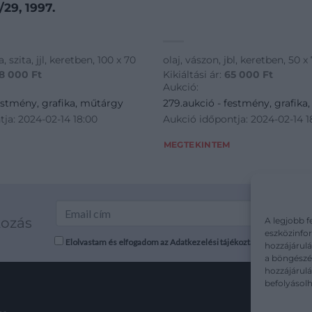
/29, 1997.
a, szita, jjl, keretben, 100 x 70
olaj, vászon, jbl, keretben, 50 x
8 000
Ft
Kikiáltási ár:
65 000
Ft
Aukció:
estmény, grafika, műtárgy
279.aukció - festmény, grafika
ja: 2024-02-14 18:00
Aukció időpontja: 2024-02-14 1
MEGTEKINTEM
kozás
A legjobb f
eszközinfor
Elolvastam és elfogadom az Adatkezelési tájékoztatót: mutargy.co
hozzájárulá
a böngészés
hozzájárul
befolyásolh