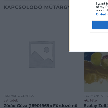
I want t
KAPCSOLÓDÓ MŰTÁRGYAK
of my P
was col
Opted 
FESTMÉNY, GRAFIKA
FESTMÉNY, GRA
58. tétel:
46. tétel:
Zórád Géza (18901969): Fürdőző női
Szalay Zolt