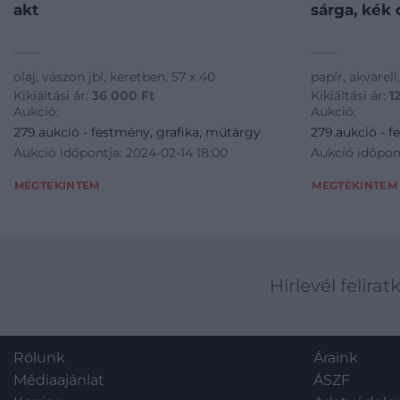
akt
sárga, kék 
olaj, vászon jbl, keretben, 57 x 40
papír, akvarell,
Kikiáltási ár:
36 000
Ft
Kikiáltási ár:
1
Aukció:
Aukció:
279.aukció - festmény, grafika, műtárgy
279.aukció - f
Aukció időpontja: 2024-02-14 18:00
Aukció időpont
MEGTEKINTEM
MEGTEKINTEM
Hírlevél felirat
Rólunk
Áraink
Médiaajánlat
ÁSZF