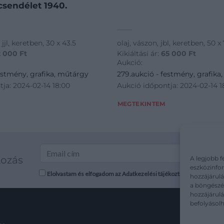
csendélet 1940.
 jjl, keretben, 30 x 43.5
olaj, vászon, jbl, keretben, 50 x
2 000
Ft
Kikiáltási ár:
65 000
Ft
Aukció:
estmény, grafika, műtárgy
279.aukció - festmény, grafika
ja: 2024-02-14 18:00
Aukció időpontja: 2024-02-14 1
MEGTEKINTEM
kozás
A legjobb f
eszközinfor
Elolvastam és elfogadom az Adatkezelési tájékoztatót: mutargy.co
hozzájárulá
a böngészés
hozzájárul
befolyásolh