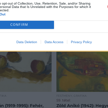
o opt-out of Collection, Use, Retention, Sale, and/or Sharing
ersonal Data that Is Unrelated with the Purposes for which it
lected.
Out
CONFIRM
Data Deletion
Data Access
Privacy Policy
FIKA
FESTMÉNY, GRAFIKA
59. tétel:
án (1919-1995): Fehér,
Zöld Anikó (1942): Hegy