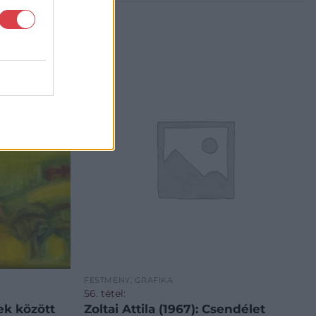
FESTMÉNY, GRAFIKA
56. tétel:
ek között
Zoltai Attila (1967): Csendélet