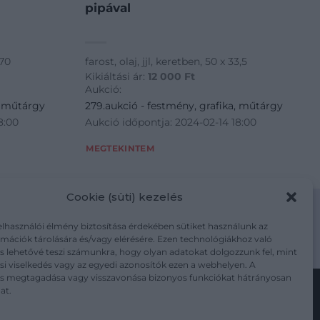
pipával
 70
farost, olaj, jjl, keretben, 50 x 33,5
Kikiáltási ár:
12 000
Ft
Aukció:
, műtárgy
279.aukció - festmény, grafika, műtárgy
8:00
Aukció időpontja: 2024-02-14 18:00
MEGTEKINTEM
Cookie (süti) kezelés
elhasználói élmény biztosítása érdekében sütiket használunk az
mációk tárolására és/vagy elérésére. Ezen technológiákhoz való
m/adatkezelesi-tajekoztato/
s lehetővé teszi számunkra, hogy olyan adatokat dolgozzunk fel, mint
i viselkedés vagy az egyedi azonosítók ezen a webhelyen. A
ás megtagadása vagy visszavonása bizonyos funkciókat hátrányosan
at.
Kövesse a műtárgy.com-ot