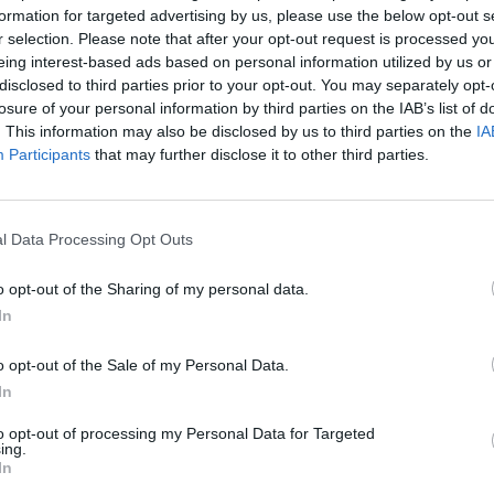
formation for targeted advertising by us, please use the below opt-out s
Cím: Dudás Attila
r selection. Please note that after your opt-out request is processed y
Műgyűjtők Háza kft.
eing interest-based ads based on personal information utilized by us or
Budapest
disclosed to third parties prior to your opt-out. You may separately opt-
1023.Bp. Zsigmond tér 11.
losure of your personal information by third parties on the IAB’s list of
1023
. This information may also be disclosed by us to third parties on the
IA
Telefon: 18008123
Participants
that may further disclose it to other third parties.
Weboldal:
http://www.mu
Bemutatkozás: 2013 nyarán nyitottuk meg Galériá
optimális áron, gyorsan találjanak vevőt műtárg
l Data Processing Opt Outs
gyűjteményüket változatos kínálatunkból. Ezért
árverést! Kedd-től péntek-ig 11.00-este 18.00 órái
o opt-out of the Sharing of my personal data.
In
GALÉRIA TOVÁBBI MŰTÁRGYAI
o opt-out of the Sale of my Personal Data.
In
to opt-out of processing my Personal Data for Targeted
ing.
In