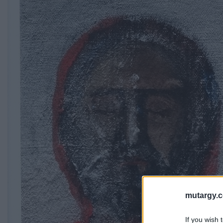
mutargy.
If you wish 