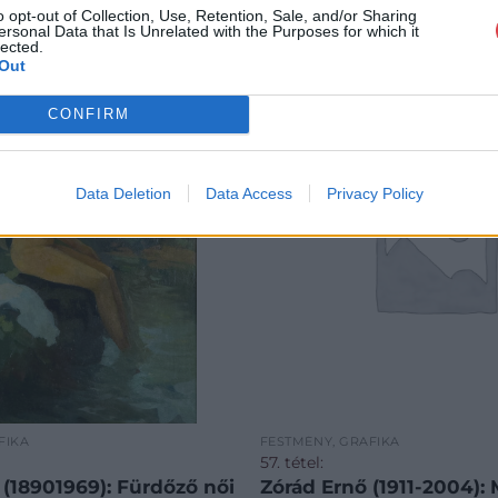
o opt-out of Collection, Use, Retention, Sale, and/or Sharing
ersonal Data that Is Unrelated with the Purposes for which it
lected.
Out
CONFIRM
Data Deletion
Data Access
Privacy Policy
FIKA
FESTMÉNY, GRAFIKA
57. tétel:
(18901969): Fürdőző női
Zórád Ernő (1911-2004):