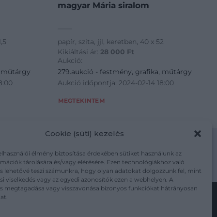
magyar Mária siralom
,5
papír, szita, jjl, keretben, 40 x 52
Kikiáltási ár:
28 000
Ft
Aukció:
, műtárgy
279.aukció - festmény, grafika, műtárgy
8:00
Aukció időpontja: 2024-02-14 18:00
MEGTEKINTEM
Cookie (süti) kezelés
elhasználói élmény biztosítása érdekében sütiket használunk az
mációk tárolására és/vagy elérésére. Ezen technológiákhoz való
m/adatkezelesi-tajekoztato/
s lehetővé teszi számunkra, hogy olyan adatokat dolgozzunk fel, mint
i viselkedés vagy az egyedi azonosítók ezen a webhelyen. A
ás megtagadása vagy visszavonása bizonyos funkciókat hátrányosan
at.
Kövesse a műtárgy.com-ot