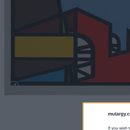
mutargy.
If you wish 