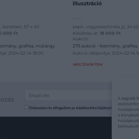
illusztráció
l, keretben, 57 x 40
papír, vegyestechnika jjl, 34 x21
6 000
Ft
Kikiáltási ár:
18 000
Ft
Aukció:
estmény, grafika, műtárgy
279.aukció - festmény, grafika
ja: 2024-02-14 18:00
Aukció időpontja: 2024-02-14 1
MEGTEKINTEM
kozás
A legjobb f
eszközinfor
Elolvastam és elfogadom az Adatkezelési tájékoztatót: mutargy.co
hozzájárulá
a böngészés
hozzájárul
befolyásolh