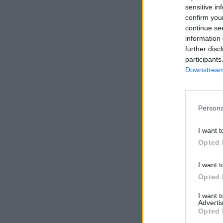
sensitive in
confirm you
continue se
information 
further disc
participants
Downstream 
Persona
I want t
Opted 
I want t
Opted 
I want 
Advertis
Opted 