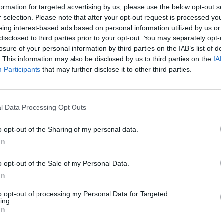
formation for targeted advertising by us, please use the below opt-out s
Cím: Dudás Attila
r selection. Please note that after your opt-out request is processed y
Műgyűjtők Háza kft.
eing interest-based ads based on personal information utilized by us or
Budapest
disclosed to third parties prior to your opt-out. You may separately opt-
1023.Bp. Zsigmond tér 11.
losure of your personal information by third parties on the IAB’s list of
1023
. This information may also be disclosed by us to third parties on the
IA
Telefon: 18008123
Participants
that may further disclose it to other third parties.
Weboldal:
http://www.mu
Bemutatkozás: 2013 nyarán nyitottuk meg Galériá
optimális áron, gyorsan találjanak vevőt műtárg
l Data Processing Opt Outs
gyűjteményüket változatos kínálatunkból. Ezért
árverést! Kedd-től péntek-ig 11.00-este 18.00 órái
o opt-out of the Sharing of my personal data.
In
GALÉRIA TOVÁBBI MŰTÁRGYAI
o opt-out of the Sale of my Personal Data.
In
to opt-out of processing my Personal Data for Targeted
ing.
In