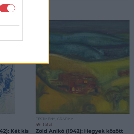
FESTMÉNY, GRAFIKA
59. tétel:
2): Két kis
Zöld Anikó (1942): Hegyek között