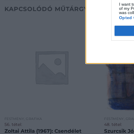
I want t
KAPCSOLÓDÓ MŰTÁRGYAK
of my P
was col
Opted 
FESTMÉNY, GRAFIKA
FESTMÉNY, GRA
56. tétel:
48. tétel:
Zoltai Attila (1967): Csendélet
Szurcsik Jó