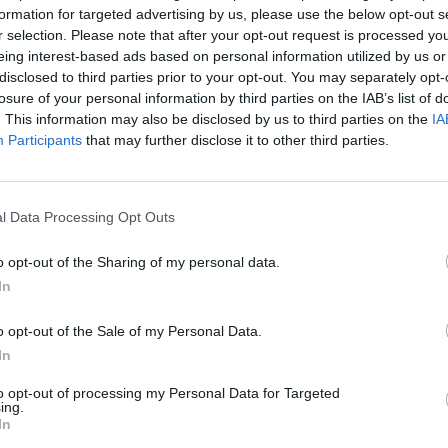
formation for targeted advertising by us, please use the below opt-out s
Cím: Dudás Attila
r selection. Please note that after your opt-out request is processed y
Műgyűjtők Háza kft.
eing interest-based ads based on personal information utilized by us or
Budapest
disclosed to third parties prior to your opt-out. You may separately opt-
1023.Bp. Zsigmond tér 11.
losure of your personal information by third parties on the IAB’s list of
1023
. This information may also be disclosed by us to third parties on the
IA
Telefon: 18008123
Participants
that may further disclose it to other third parties.
Weboldal:
http://www.mu
Bemutatkozás: 2013 nyarán nyitottuk meg Galériá
optimális áron, gyorsan találjanak vevőt műtárg
l Data Processing Opt Outs
gyűjteményüket változatos kínálatunkból. Ezért
árverést! Kedd-től péntek-ig 11.00-este 18.00 órái
o opt-out of the Sharing of my personal data.
In
GALÉRIA TOVÁBBI MŰTÁRGYAI
o opt-out of the Sale of my Personal Data.
In
to opt-out of processing my Personal Data for Targeted
ing.
In