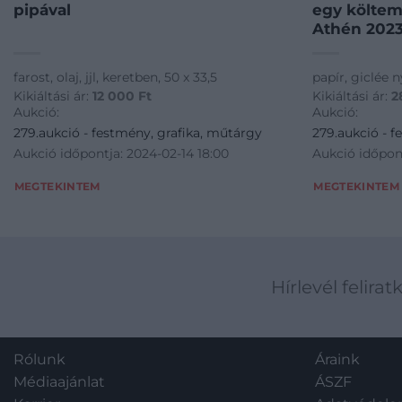
pipával
egy költem
Athén 2023
farost, olaj, jjl, keretben, 50 x 33,5
papír, giclée n
Kikiáltási ár:
12 000
Ft
Kikiáltási ár:
2
Aukció:
Aukció:
279.aukció - festmény, grafika, műtárgy
279.aukció - f
Aukció időpontja: 2024-02-14 18:00
Aukció időpont
MEGTEKINTEM
MEGTEKINTEM
Hírlevél felirat
Rólunk
Áraink
Médiaajánlat
ÁSZF