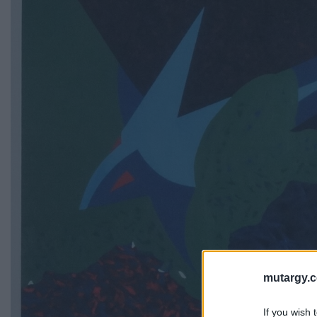
mutargy.
If you wish 