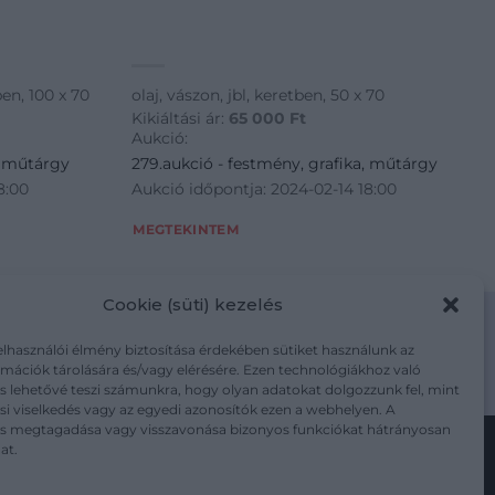
tben, 100 x 70
olaj, vászon, jbl, keretben, 50 x 70
Kikiáltási ár:
65 000
Ft
Aukció:
, műtárgy
279.aukció - festmény, grafika, műtárgy
8:00
Aukció időpontja: 2024-02-14 18:00
MEGTEKINTEM
Cookie (süti) kezelés
elhasználói élmény biztosítása érdekében sütiket használunk az
mációk tárolására és/vagy elérésére. Ezen technológiákhoz való
m/adatkezelesi-tajekoztato/
s lehetővé teszi számunkra, hogy olyan adatokat dolgozzunk fel, mint
i viselkedés vagy az egyedi azonosítók ezen a webhelyen. A
ás megtagadása vagy visszavonása bizonyos funkciókat hátrányosan
at.
Kövesse a műtárgy.com-ot