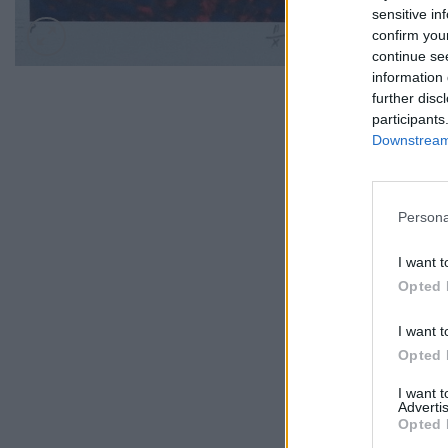
sensitive in
confirm you
continue se
information 
further disc
participants
Downstream 
Persona
I want t
Opted 
I want t
Opted 
I want 
Advertis
Opted 