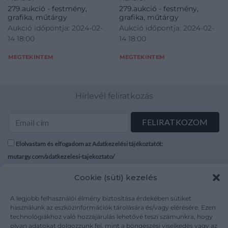
279.aukció - festmény,
279.aukció - festmény,
grafika, műtárgy
grafika, műtárgy
Aukció időpontja: 2024-02-
Aukció időpontja: 2024-02-
14 18:00
14 18:00
MEGTEKINTEM
MEGTEKINTEM
Hírlevél feliratkozás
Elolvastam és elfogadom az Adatkezelési tájékoztatót:
mutargy.com/adatkezelesi-tajekoztato/
Cookie (süti) kezelés
Rólunk
Áraink
Médiaajánlat
ÁSZF
A legjobb felhasználói élmény biztosítása érdekében sütiket
Karrier
Adatvédelem
használunk az eszközinformációk tárolására és/vagy elérésére. Ezen
technológiákhoz való hozzájárulás lehetővé teszi számunkra, hogy
Kapcsolat
Impresszum
olyan adatokat dolgozzunk fel, mint a böngészési viselkedés vagy az