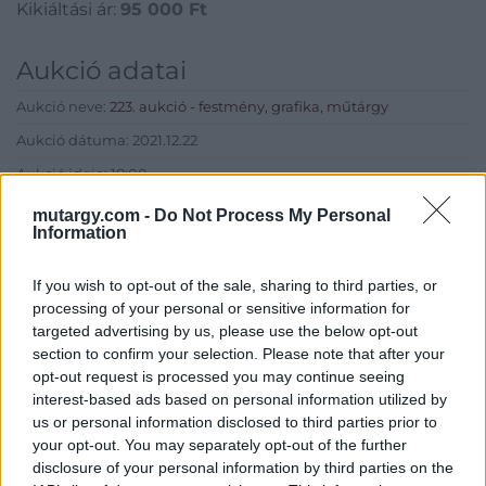
Kikiáltási ár:
95 000
Ft
Aukció adatai
Aukció neve:
223. aukció - festmény, grafika, műtárgy
Aukció dátuma: 2021.12.22
Aukció ideje: 18:00
Aukció helye: II. Zsigmond tér 8.
mutargy.com -
Do Not Process My Personal
Information
Tételszám: 1
If you wish to opt-out of the sale, sharing to third parties, or
Eladó adatai
processing of your personal or sensitive information for
targeted advertising by us, please use the below opt-out
Eladó:
Műgyűjtők Háza Kft.
section to confirm your selection. Please note that after your
opt-out request is processed you may continue seeing
Cím: Dudás Attila
interest-based ads based on personal information utilized by
Műgyűjtők Háza kft.
us or personal information disclosed to third parties prior to
Budapest
your opt-out. You may separately opt-out of the further
1023.Bp. Zsigmond tér 11.
1023
disclosure of your personal information by third parties on the