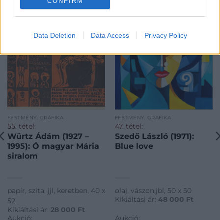
CONFIRM
Data Deletion
Data Access
Privacy Policy
FESTMÉNY, GRAFIKA
FESTMÉNY, GRAFIKA
55. tétel:
47. tétel:
Würtz Ádám (1927 –
Szedő László (1971):
1995): Ó magyar Mária
Blue love
siralom
papír, szita, jjl, keretben, 40 x
olaj, vászon,jbl, 50 x 50
Kikiáltási ár:
48 000
Ft
52
Kikiáltási ár:
28 000
Ft
Aukció:
Aukció: