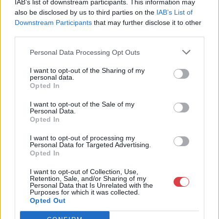
IAB’s list of downstream participants. This information may
Telefon: 18008123
also be disclosed by us to third parties on the
IAB’s List of
Weboldal:
Downstream Participants
that may further disclose it to other
http://www.mugyujtokhaza.hu
third parties.
Bemutatkozás: 2013 nyarán nyitottuk meg Galériánkat
Personal Data Processing Opt Outs
Budapesten, a II. kerületben. Célunk, hogy az eladók optimális
áron, gyorsan találjanak vevőt műtárgyaikra, az eladók pedig
I want to opt-out of the Sharing of my
rendszeresen tudják gazdagítani gyűjteményüket változatos
personal data.
Opted In
kínálatunkból. Ezért is rendezünk minden második héten,
szerda esténként online árverést! Kedd-től péntek-ig 11.00-este
I want to opt-out of the Sale of my
18.00 óráig várjuk szeretettel az érdeklődőket.
Personal Data.
Opted In
GALÉRIA TOVÁBBI MŰTÁRGYAI
I want to opt-out of processing my
Personal Data for Targeted Advertising.
Opted In
I want to opt-out of Collection, Use,
Retention, Sale, and/or Sharing of my
Personal Data that Is Unrelated with the
Purposes for which it was collected.
Opted Out
KAPCSOLÓDÓ MŰTÁRGYAK