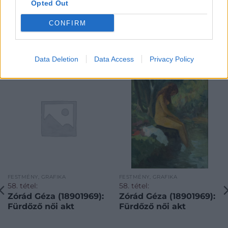
Opted Out
CONFIRM
KAPCSOLÓDÓ MŰTÁRGYAK
Data Deletion
Data Access
Privacy Policy
FESTMÉNY, GRAFIKA
FESTMÉNY, GRAFIKA
58. tétel:
58. tétel:
Zórád Géza (18901969):
Zórád Géza (18901969):
Fürdőző női akt
Fürdőző női akt