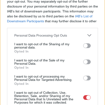
your opt-out. You may separately opt-out of the further
Cím: Dudás Attila
disclosure of your personal information by third parties on the
Műgyűjtők Háza kft.
IAB’s list of downstream participants. This information may
Budapest
also be disclosed by us to third parties on the
IAB’s List of
1023.Bp. Zsigmond tér 11.
Downstream Participants
that may further disclose it to other
1023
third parties.
Telefon: 18008123
Personal Data Processing Opt Outs
Weboldal:
http://www.mugyujtokhaza.hu
I want to opt-out of the Sharing of my
personal data.
Bemutatkozás: 2013 nyarán nyitottuk meg Galériánkat
Opted In
Budapesten, a II. kerületben. Célunk, hogy az eladók optimális
áron, gyorsan találjanak vevőt műtárgyaikra, az eladók pedig
I want to opt-out of the Sale of my
rendszeresen tudják gazdagítani gyűjteményüket változatos
Personal Data.
kínálatunkból. Ezért is rendezünk minden második héten,
Opted In
szerda esténként online árverést! Kedd-től péntek-ig 11.00-este
18.00 óráig várjuk szeretettel az érdeklődőket.
I want to opt-out of processing my
Personal Data for Targeted Advertising.
Opted In
GALÉRIA TOVÁBBI MŰTÁRGYAI
I want to opt-out of Collection, Use,
Retention, Sale, and/or Sharing of my
Personal Data that Is Unrelated with the
Purposes for which it was collected.