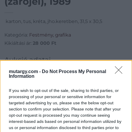
(zárójel), 1989
karton, tus, kréta, jho.keretben, 31,5 x 30,5
Kategória:
Festmény, grafika
Kikiáltási ár:
28 000
Ft
Aukció adatai
Aukció neve:
268.aukció - festmény, grafika, műtárgy
mutargy.com -
Do Not Process My Personal
Information
Aukció dátuma: 2023.09.06
Aukció ideje: 18:00
If you wish to opt-out of the sale, sharing to third parties, or
processing of your personal or sensitive information for
Tételszám: 3
targeted advertising by us, please use the below opt-out
section to confirm your selection. Please note that after your
Eladó adatai
opt-out request is processed you may continue seeing
interest-based ads based on personal information utilized by
Eladó:
Műgyűjtők Háza Kft.
us or personal information disclosed to third parties prior to