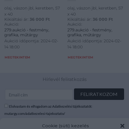
olaj, vászon jbl, keretben, 57
olaj, vászon jbl, keretben, 57
x 40
x 40
Kikiáltási ár:
36 000
Ft
Kikiáltási ár:
36 000
Ft
Aukció:
Aukció:
279.aukció - festmény,
279.aukció - festmény,
grafika, műtárgy
grafika, műtárgy
Aukció időpontja: 2024-02-
Aukció időpontja: 2024-02-
14 18:00
14 18:00
MEGTEKINTEM
MEGTEKINTEM
Hírlevél feliratkozás
Elolvastam és elfogadom az Adatkezelési tájékoztatót:
mutargy.com/adatkezelesi-tajekoztato/
Cookie (süti) kezelés
Rólunk
Áraink