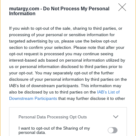
Aukció helye: Budapest Kongresszusi Központ
mutargy.com -
Do Not Process My Personal
Tételszám: 84
Information
If you wish to opt-out of the sale, sharing to third parties, or
Eladó adatai
processing of your personal or sensitive information for
targeted advertising by us, please use the below opt-out
Eladó:
Virág Judit Galéria
section to confirm your selection. Please note that after your
Cím: Nemes Zsófia
opt-out request is processed you may continue seeing
Mű-Terem Galéria Kft.
interest-based ads based on personal information utilized by
1055 Budapest, Falk Miksa u. 30
us or personal information disclosed to third parties prior to
your opt-out. You may separately opt-out of the further
Telefon: 36-1-312-2071, 269-4681 269-4681
disclosure of your personal information by third parties on the
Weboldal:
http://www.viragjuditgaleria.hu
IAB’s list of downstream participants. This information may
also be disclosed by us to third parties on the
IAB’s List of
Bemutatkozás: Kiemelkedő kvalitású 19. és 20. századi magyar
festészet és szecessziós Zsolnay kerámiák adás-vétele és
Downstream Participants
that may further disclose it to other
aukcionálása. Exkluzív aukciók évente 3 alkalommal.
third parties.
Personal Data Processing Opt Outs
GALÉRIA TOVÁBBI MŰTÁRGYAI
I want to opt-out of the Sharing of my
personal data.