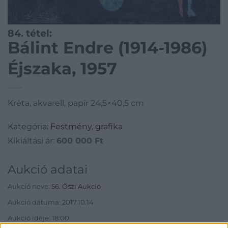
84. tétel:
Bálint Endre (1914-1986)
Éjszaka, 1957
Kréta, akvarell, papír 24,5×40,5 cm
Kategória:
Festmény, grafika
Kikiáltási ár:
600 000
Ft
Aukció adatai
Aukció neve:
56. Őszi Aukció
Aukció dátuma: 2017.10.14
Aukció ideje: 18:00