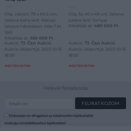
Olaj, vászon, 79 x 69,5 cm,
Olaj, fa, 40 x 49 cm, Jelezve
Jelezve balra lent: Mácsai;
jobbra lent: Tornyai
Kikiáltási ár:
480 000
Ft
Jelezve hátoldalon: Mlle T.M.
1961
Kikiáltási ár:
550 000
Ft
Aukció:
73. Őszi Aukció
Aukció:
73. Őszi Aukció
Aukció időpontja: 2023-10-16
Aukció időpontja: 2023-10-16
18:00
18:00
MEGTEKINTEM
MEGTEKINTEM
Hírlevél feliratkozás
Elolvastam és elfogadom az Adatkezelési tájékoztatót:
mutargy.com/adatkezelesi-tajekoztato/