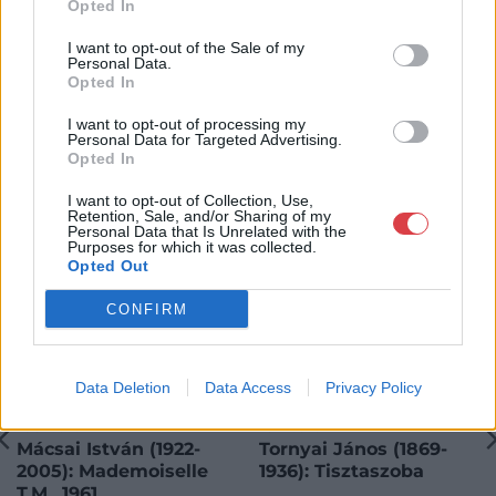
Opted In
I want to opt-out of the Sale of my
Personal Data.
Opted In
I want to opt-out of processing my
KAPCSOLÓDÓ MŰTÁRGYAK
Personal Data for Targeted Advertising.
Opted In
I want to opt-out of Collection, Use,
Retention, Sale, and/or Sharing of my
Personal Data that Is Unrelated with the
Purposes for which it was collected.
Opted Out
CONFIRM
Data Deletion
Data Access
Privacy Policy
FESTMÉNY, GRAFIKA
FESTMÉNY, GRAFIKA
168. tétel:
167. tétel:
Mácsai István (1922-
Tornyai János (1869-
2005): Mademoiselle
1936): Tisztaszoba
T.M., 1961