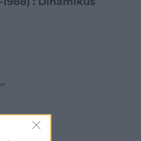
-1988) : Dinamikus
rgy