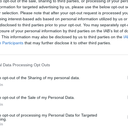
to opt-out of the sale, sharing to third parties, or processing of your per
formation for targeted advertising by us, please use the below opt-out s
Eladó:
Műgyűjtők Háza Kft
r selection. Please note that after your opt-out request is processed y
Cím: Dudás Attila
eing interest-based ads based on personal information utilized by us or
Műgyűjtők Háza kft.
disclosed to third parties prior to your opt-out. You may separately opt-
Budapest
losure of your personal information by third parties on the IAB’s list of
1023.Bp. Zsigmond tér 11.
. This information may also be disclosed by us to third parties on the
IA
1023
Participants
that may further disclose it to other third parties.
Telefon: 18008123
Weboldal:
http://www.mu
l Data Processing Opt Outs
Bemutatkozás: 2013 nyarán nyitottuk meg Galériá
optimális áron, gyorsan találjanak vevőt műtárg
o opt-out of the Sharing of my personal data.
gyűjteményüket változatos kínálatunkból. Ezért
árverést! Kedd-től péntek-ig 11.00-este 18.00 órái
In
GALÉRIA TOVÁBBI MŰTÁRGYAI
o opt-out of the Sale of my Personal Data.
In
to opt-out of processing my Personal Data for Targeted
ing.
In