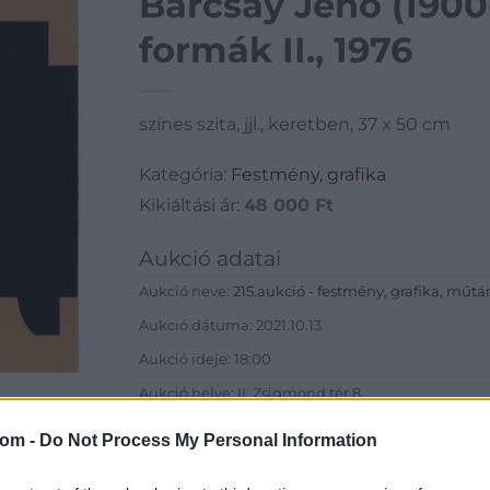
Barcsay Jenő (1900
formák II., 1976
színes szita, jjl., keretben, 37 x 50 cm
Kategória:
Festmény, grafika
Kikiáltási ár:
48 000
Ft
Aukció adatai
Aukció neve:
215.aukció - festmény, grafika, műtá
Aukció dátuma: 2021.10.13
Aukció ideje: 18:00
Aukció helye: II. Zsigmond tér 8.
Tételszám: 17
com -
Do Not Process My Personal Information
Eladó adatai