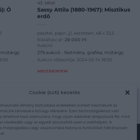
43. tétel:
Sassy Attila (1880-1967): Misztikus
erdő
2
pasztel, papír, jjl, keretben, 48 x 33,5
Kikiáltási ár:
28 000
Ft
Aukció:
, műtárgy
279.aukció - festmény, grafika, műtárgy
8:00
Aukció időpontja: 2024-02-14 18:00
MEGTEKINTEM
Cookie (süti) kezelés
elhasználói élmény biztosítása érdekében sütiket használunk az
mációk tárolására és/vagy elérésére. Ezen technológiákhoz való
m/adatkezelesi-tajekoztato/
s lehetővé teszi számunkra, hogy olyan adatokat dolgozzunk fel, mint
i viselkedés vagy az egyedi azonosítók ezen a webhelyen. A
ás megtagadása vagy visszavonása bizonyos funkciókat hátrányosan
at.
Kövesse a műtárgy.com-ot