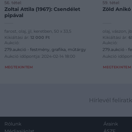
56. tétel:
59. tétel:
Zoltai Attila (1967): Csendélet
Zöld Anikó
pipával
farost, olaj, jjl, keretben, 50 x 33,5
olaj, vászon, j
Kikiáltási ár:
12 000
Ft
Kikiáltási ár:
6
Aukció:
Aukció:
279.aukció - festmény, grafika, műtárgy
279.aukció - f
Aukció időpontja: 2024-02-14 18:00
Aukció időpont
MEGTEKINTEM
MEGTEKINTEM
Hírlevél felirat
Rólunk
Áraink
Médiaajánlat
ÁSZF