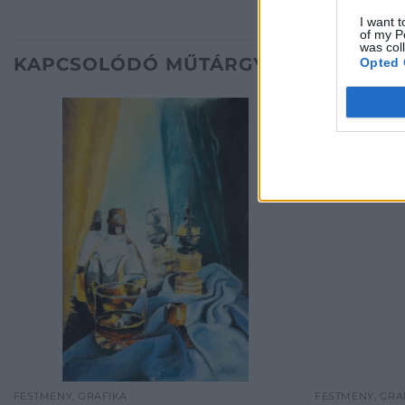
I want t
of my P
was col
KAPCSOLÓDÓ MŰTÁRGYAK
Opted 
FESTMÉNY, GRAFIKA
FESTMÉNY, GRA