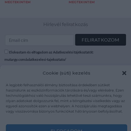
MEGTEKINTEM
MEGTEKINTEM
Hírlevél feliratkozás
Elolvastam és elfogadom az Adatkezelési tájékoztatót:
mutargy.com/adatkezelesi-tajekoztato/
Cookie (süti) kezelés
Rólunk
Áraink
Médiaajánlat
ÁSZF
A legjobb felhasználói élmény biztosítása érdekében sütiket
Karrier
Adatvédelem
használunk az eszközinformációk tárolására és/vagy elérésére. Ezen
technológiákhoz való hozzájárulás lehetővé teszi számunkra, hogy
Kapcsolat
Impresszum
olyan adatokat dolgozzunk fel, mint a böngészési viselkedés vagy az
egyedi azonosítók ezen a webhelyen. A hozzájárulás megtagadása
vagy visszavonása bizonyos funkciókat hátrányosan befolyásolhat.
Kövesse a műtárgy.com-ot
ELFOGADOM