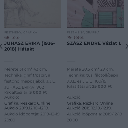
FESTMÉNY, GRAFIKA
FESTMÉNY, GRAFIKA
68. tétel:
79. tétel:
JUHÁSZ ERIKA (1926-
SZÁSZ ENDRE Vázlat I.
2018) Hátakt
Mérete 31 cm* 43 cm,
Mérete 20,5 cm* 29 cm,
Technika: grafit/papír, a
Technika: tus, filctoll/papír,
festőnő mappájából, J.J.L.:
J.J.L. és J.B.L.: 100/19
Kikiáltási ár:
25 000
Ft
JUHÁSZ ERIKA 1962
Kikiáltási ár:
3 000
Ft
Aukció:
Aukció:
Grafika, Rézkarc Online
Grafika, Rézkarc Online
Aukció 2019.12.10.-12.19.
Aukció 2019.12.10.-12.19.
Aukció időpontja: 2019-12-19
Aukció időpontja: 2019-12-19
20:00
20:00