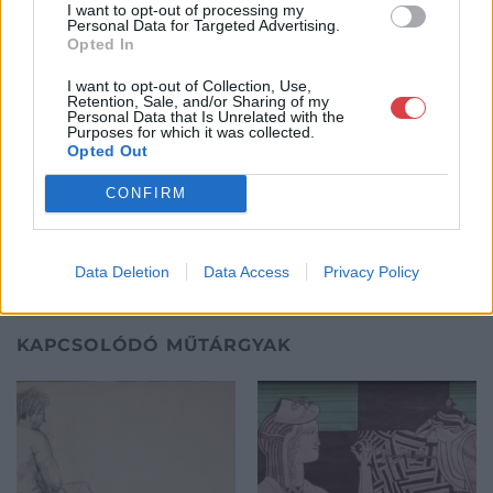
I want to opt-out of processing my
értékbecslésével és online aukciók szervezésével és
Personal Data for Targeted Advertising.
lebonyolításával. A weboldalon elérhetőek a cég által kínált
Opted In
festmények, és egy online aukciós felület is, mely által bárki
számára lehetőség nyílik egy regisztráció után, hogy részt
I want to opt-out of Collection, Use,
vegyen a cég online aukcióin.
Retention, Sale, and/or Sharing of my
Personal Data that Is Unrelated with the
Purposes for which it was collected.
GALÉRIA TOVÁBBI MŰTÁRGYAI
Opted Out
CONFIRM
Data Deletion
Data Access
Privacy Policy
KAPCSOLÓDÓ MŰTÁRGYAK