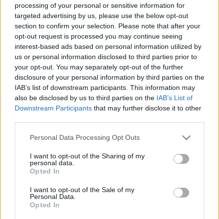
processing of your personal or sensitive information for
Aukció helye:
https://www.amordelarte.hu/aukciok/
targeted advertising by us, please use the below opt-out
section to confirm your selection. Please note that after your
Tételszám: 101
opt-out request is processed you may continue seeing
interest-based ads based on personal information utilized by
Eladó adatai
us or personal information disclosed to third parties prior to
your opt-out. You may separately opt-out of the further
Eladó:
Amor Del Arte Galéria-
disclosure of your personal information by third parties on the
Aukciósház
IAB’s list of downstream participants. This information may
also be disclosed by us to third parties on the
IAB’s List of
Cím: Ráduly Zoltán
Downstream Participants
that may further disclose it to other
Amor Del Arte Kft.
third parties.
Sopron
06202391066
Personal Data Processing Opt Outs
9400
Telefon: 06202391066
I want to opt-out of the Sharing of my
personal data.
Weboldal:
Opted In
http://www.amordelarte.hu
I want to opt-out of the Sale of my
Bemutatkozás: A cég főtevékenysége minden olyan
Personal Data.
tevékenység, mely kapcsolatban áll a festmények és műtárgyak
Opted In
adás-vételével, bizományosi értékesítésével, festmények