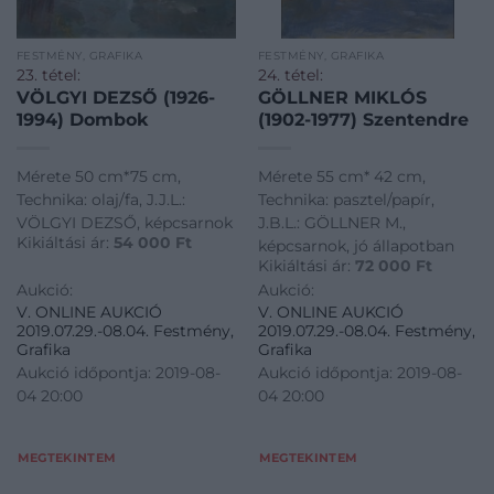
FESTMÉNY, GRAFIKA
FESTMÉNY, GRAFIKA
23. tétel:
24. tétel:
VÖLGYI DEZSŐ (1926-
GÖLLNER MIKLÓS
1994) Dombok
(1902-1977) Szentendre
Mérete 50 cm*75 cm,
Mérete 55 cm* 42 cm,
Technika: olaj/fa, J.J.L.:
Technika: pasztel/papír,
VÖLGYI DEZSŐ, képcsarnok
J.B.L.: GÖLLNER M.,
Kikiáltási ár:
54 000
Ft
képcsarnok, jó állapotban
Kikiáltási ár:
72 000
Ft
Aukció:
Aukció:
V. ONLINE AUKCIÓ
V. ONLINE AUKCIÓ
2019.07.29.-08.04. Festmény,
2019.07.29.-08.04. Festmény,
Grafika
Grafika
Aukció időpontja: 2019-08-
Aukció időpontja: 2019-08-
04 20:00
04 20:00
MEGTEKINTEM
MEGTEKINTEM