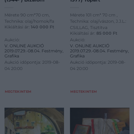
Mérete 90 cm*70 cm,
Mérete 101 cm* 70 cm ,
Technika: olaj/homok/fa
Technika: olaj/vászon, J.J.L.:
Kikiáltási ár:
140 000
Ft
CSILLAG, Tisztítva
Kikiáltási ár:
85 000
Ft
Aukció:
Aukció:
V. ONLINE AUKCIÓ
V. ONLINE AUKCIÓ
2019.07.29.-08.04. Festmény,
2019.07.29.-08.04. Festmény,
Grafika
Grafika
Aukció időpontja: 2019-08-
Aukció időpontja: 2019-08-
04 20:00
04 20:00
MEGTEKINTEM
MEGTEKINTEM