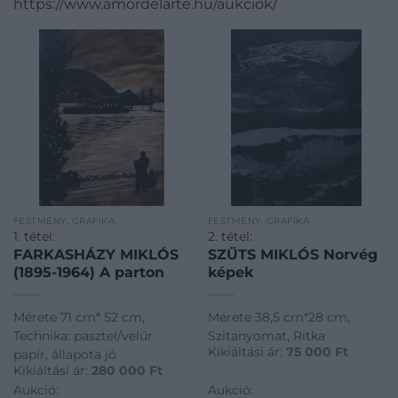
https://www.amordelarte.hu/aukciok/
FESTMÉNY, GRAFIKA
FESTMÉNY, GRAFIKA
1. tétel:
2. tétel:
FARKASHÁZY MIKLÓS
SZŰTS MIKLÓS Norvég
(1895-1964) A parton
képek
Mérete 71 cm* 52 cm,
Mérete 38,5 cm*28 cm,
Technika: pasztel/velúr
Szitanyomat, Ritka
Kikiáltási ár:
75 000
Ft
papír, állapota jó
Kikiáltási ár:
280 000
Ft
Aukció:
Aukció: