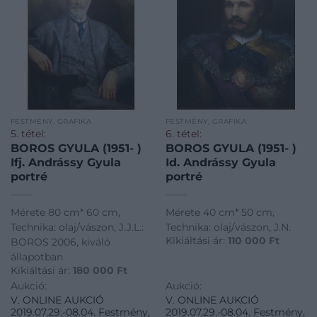
FESTMÉNY, GRAFIKA
FESTMÉNY, GRAFIKA
5. tétel:
6. tétel:
BOROS GYULA (1951- )
BOROS GYULA (1951- )
Ifj. Andrássy Gyula
Id. Andrássy Gyula
portré
portré
Mérete 80 cm* 60 cm,
Mérete 40 cm* 50 cm,
Technika: olaj/vászon, J.J.L.:
Technika: olaj/vászon, J.N.
Kikiáltási ár:
110 000
Ft
BOROS 2006, kiváló
állapotban
Kikiáltási ár:
180 000
Ft
Aukció:
Aukció:
V. ONLINE AUKCIÓ
V. ONLINE AUKCIÓ
2019.07.29.-08.04. Festmény,
2019.07.29.-08.04. Festmény,