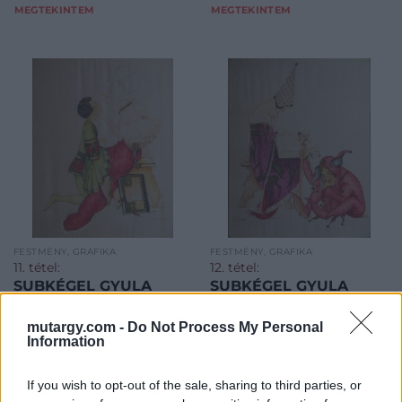
MEGTEKINTEM
MEGTEKINTEM
FESTMÉNY, GRAFIKA
FESTMÉNY, GRAFIKA
11. tétel:
12. tétel:
SUBKÉGEL GYULA
SUBKÉGEL GYULA
(1907-?) Megmentőm
(1907-?) Úgyis én
vagyok a legokosabb
mutargy.com -
Do Not Process My Personal
Information
Mérete 29 cm* 23 cm,
Mérete 29 cm* 23 cm,
If you wish to opt-out of the sale, sharing to third parties, or
Technika: vegyes/selyem,
Technika: vegyes/selyem,