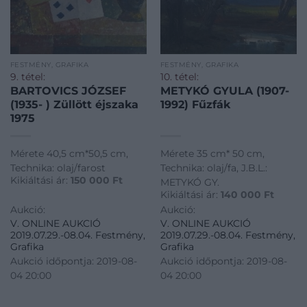
FESTMÉNY, GRAFIKA
FESTMÉNY, GRAFIKA
9. tétel:
10. tétel:
BARTOVICS JÓZSEF
METYKÓ GYULA (1907-
(1935- ) Züllött éjszaka
1992) Fűzfák
1975
Mérete 40,5 cm*50,5 cm,
Mérete 35 cm* 50 cm,
Technika: olaj/farost
Technika: olaj/fa, J.B.L.:
Kikiáltási ár:
150 000
Ft
METYKÓ GY.
Kikiáltási ár:
140 000
Ft
Aukció:
Aukció:
V. ONLINE AUKCIÓ
V. ONLINE AUKCIÓ
2019.07.29.-08.04. Festmény,
2019.07.29.-08.04. Festmény,
Grafika
Grafika
Aukció időpontja: 2019-08-
Aukció időpontja: 2019-08-
04 20:00
04 20:00