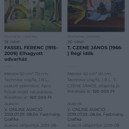
FESTMÉNY, GRAFIKA
FESTMÉNY, GRAFIKA
19. tétel:
20. tétel:
FASSEL FERENC (1915-
T. CZENE JÁNOS (1966-
2009) Elhagyott
) Régi idők
udvarház
Mérete 50 cm* 70 cm,
Mérete 40 cm* 50 cm,
Technika: olaj/fa, J.B.L.,
Technika: olaj/fa, J.B.L.: T.
csatolt számlával, Apró
CZENE JÁNOS, állapota jó
Kikiáltási ár:
120 000
Ft
foltok miatt retusálásra
Kikiáltási ár:
160 000
Ft
szorul
Aukció:
Aukció:
V. ONLINE AUKCIÓ
V. ONLINE AUKCIÓ
2019.07.29.-08.04. Festmény,
2019.07.29.-08.04. Festmény,
Grafika
Grafika
Aukció időpontja: 2019-08-
Aukció időpontja: 2019-08-