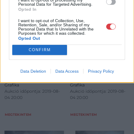
Personal Data for Targeted Advertising.
FESTMÉNY, GRAFIKA
FESTMÉNY, GRAFIKA
Opted In
13. tétel:
14. tétel:
BALLAGÓ IMRE (1915-
STOJAN TRUMIC
I want to opt-out of Collection, Use,
1997) Utcarészlet
(Szerbia 1912-1983)
Retention, Sale, and/or Sharing of my
Utcarészlet
Personal Data that Is Unrelated with the
Purposes for which it was collected.
Opted Out
Mérete 40 cm* 50 cm,
Mérete 31 cm* 53 cm,
CONFIRM
Technika: olaj/vászon, J.B.L.:
Technika: olaj/vászon, J.J.L.
Kikiáltási ár:
75 000
Ft
BALLAGÓ I., keret nélkül
Kikiáltási ár:
50 000
Ft
Aukció:
Aukció:
Data Deletion
Data Access
Privacy Policy
V. ONLINE AUKCIÓ
V. ONLINE AUKCIÓ
2019.07.29.-08.04. Festmény,
2019.07.29.-08.04. Festmény,
Grafika
Grafika
Aukció időpontja: 2019-08-
Aukció időpontja: 2019-08-
04 20:00
04 20:00
MEGTEKINTEM
MEGTEKINTEM