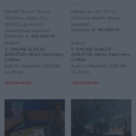
Mérete 70 cm* 50 cm,
Mérete 34 cm* 47 cm,
Technika: olajfa, J.J.L.:
Technika: olaj/fa, díszes
BOROS, gyönyörű
keretben
Kikiáltási ár:
90 000
Ft
ökörszemes keretben
Kikiáltási ár:
140 000
Ft
Aukció:
Aukció:
V. ONLINE AUKCIÓ
V. ONLINE AUKCIÓ
2019.07.29.-08.04. Festmény,
2019.07.29.-08.04. Festmény,
Grafika
Grafika
Aukció időpontja: 2019-08-
Aukció időpontja: 2019-08-
04 20:00
04 20:00
MEGTEKINTEM
MEGTEKINTEM