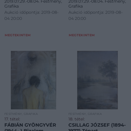
2019.07.29.-08.04. Festmény,
2019.07.29.-08.04. Festmény,
Grafika
Grafika
Aukció időpontja: 2019-08-
Aukció időpontja: 2019-08-
04 20:00
04 20:00
MEGTEKINTEM
MEGTEKINTEM
FESTMÉNY, GRAFIKA
FESTMÉNY, GRAFIKA
17. tétel:
18. tétel:
FÁBIÁN GYÖNGYVÉR
CSILLAG JÓZSEF (1894-
(1944- ) Bizalom
1977) Tópart