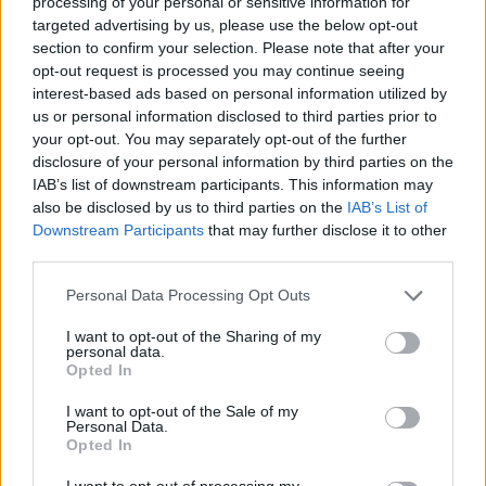
processing of your personal or sensitive information for
J.J.L.: SUBKÉGEL
J.B.L.: SUBKÉGEL
Kikiáltási ár:
50 000
Ft
Kikiáltási ár:
50 000
Ft
targeted advertising by us, please use the below opt-out
section to confirm your selection. Please note that after your
Aukció:
Aukció:
V. ONLINE AUKCIÓ
V. ONLINE AUKCIÓ
opt-out request is processed you may continue seeing
2019.07.29.-08.04. Festmény,
2019.07.29.-08.04. Festmény,
interest-based ads based on personal information utilized by
Grafika
Grafika
us or personal information disclosed to third parties prior to
Aukció időpontja: 2019-08-
Aukció időpontja: 2019-08-
your opt-out. You may separately opt-out of the further
04 20:00
04 20:00
disclosure of your personal information by third parties on the
IAB’s list of downstream participants. This information may
also be disclosed by us to third parties on the
IAB’s List of
MEGTEKINTEM
MEGTEKINTEM
Downstream Participants
that may further disclose it to other
third parties.
Personal Data Processing Opt Outs
I want to opt-out of the Sharing of my
personal data.
Opted In
I want to opt-out of the Sale of my
Personal Data.
Opted In
I want to opt-out of processing my