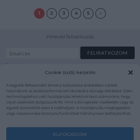
1
2
3
4
5
Hírlevél feliratkozás
Elolvastam és elfogadom az Adatkezelési tájékoztatót:
Cookie (süti) kezelés
mutargy.com/adatkezelesi-tajekoztato/
A legjobb felhasználói élmény biztosítása érdekében sütiket
Rólunk
Áraink
használunk az eszközinformációk tárolására és/vagy elérésére. Ezen
technológiákhoz való hozzájárulás lehetővé teszi számunkra, hogy
Médiaajánlat
ÁSZF
olyan adatokat dolgozzunk fel, mint a böngészési viselkedés vagy az
Karrier
Adatvédelem
egyedi azonosítók ezen a webhelyen. A hozzájárulás megtagadása
Kapcsolat
Impresszum
vagy visszavonása bizonyos funkciókat hátrányosan befolyásolhat.
Kövesse a műtárgy.com-ot
ELFOGADOM