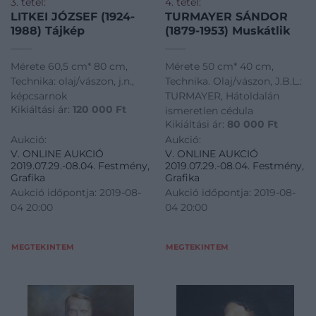
3. tétel:
4. tétel:
LITKEI JÓZSEF (1924-
TURMAYER SÁNDOR
1988) Tájkép
(1879-1953) Muskátlik
Mérete 60,5 cm* 80 cm,
Mérete 50 cm* 40 cm,
Technika: olaj/vászon, j.n.,
Technika. Olaj/vászon, J.B.L.:
képcsarnok
TURMAYER, Hátoldalán
Kikiáltási ár:
120 000
Ft
ismeretlen cédula
Kikiáltási ár:
80 000
Ft
Aukció:
Aukció:
V. ONLINE AUKCIÓ
V. ONLINE AUKCIÓ
2019.07.29.-08.04. Festmény,
2019.07.29.-08.04. Festmény,
Grafika
Grafika
Aukció időpontja: 2019-08-
Aukció időpontja: 2019-08-
04 20:00
04 20:00
MEGTEKINTEM
MEGTEKINTEM