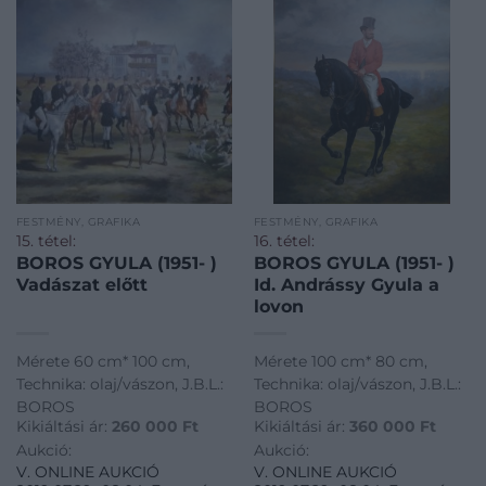
FESTMÉNY, GRAFIKA
FESTMÉNY, GRAFIKA
15. tétel:
16. tétel:
BOROS GYULA (1951- )
BOROS GYULA (1951- )
Vadászat előtt
Id. Andrássy Gyula a
lovon
Mérete 60 cm* 100 cm,
Mérete 100 cm* 80 cm,
Technika: olaj/vászon, J.B.L.:
Technika: olaj/vászon, J.B.L.:
BOROS
BOROS
Kikiáltási ár:
260 000
Ft
Kikiáltási ár:
360 000
Ft
Aukció:
Aukció:
V. ONLINE AUKCIÓ
V. ONLINE AUKCIÓ