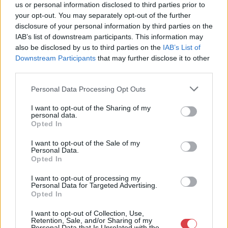
us or personal information disclosed to third parties prior to
Sopron
your opt-out. You may separately opt-out of the further
06202391066
disclosure of your personal information by third parties on the
9400
IAB’s list of downstream participants. This information may
Telefon: 06202391066
also be disclosed by us to third parties on the
IAB’s List of
Downstream Participants
that may further disclose it to other
Weboldal:
third parties.
http://www.amordelarte.hu
Bemutatkozás: A cég főtevékenysége minden olyan
Personal Data Processing Opt Outs
tevékenység, mely kapcsolatban áll a festmények és műtárgyak
adás-vételével, bizományosi értékesítésével, festmények
I want to opt-out of the Sharing of my
personal data.
értékbecslésével és online aukciók szervezésével és
Opted In
lebonyolításával. A weboldalon elérhetőek a cég által kínált
festmények, és egy online aukciós felület is, mely által bárki
I want to opt-out of the Sale of my
számára lehetőség nyílik egy regisztráció után, hogy részt
Personal Data.
vegyen a cég online aukcióin.
Opted In
I want to opt-out of processing my
GALÉRIA TOVÁBBI MŰTÁRGYAI
Personal Data for Targeted Advertising.
Opted In
I want to opt-out of Collection, Use,
Retention, Sale, and/or Sharing of my
Personal Data that Is Unrelated with the