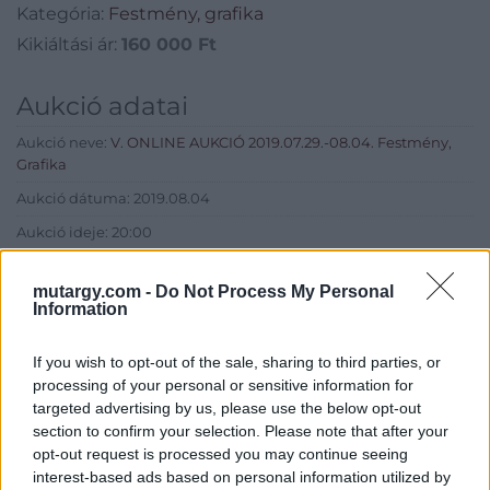
Kategória:
Festmény, grafika
Kikiáltási ár:
160 000
Ft
Aukció adatai
Aukció neve:
V. ONLINE AUKCIÓ 2019.07.29.-08.04. Festmény,
Grafika
Aukció dátuma: 2019.08.04
Aukció ideje: 20:00
Aukció helye:
https://www.amordelarte.hu/aukciok/
mutargy.com -
Do Not Process My Personal
Tételszám: 19
Information
If you wish to opt-out of the sale, sharing to third parties, or
Eladó adatai
processing of your personal or sensitive information for
Eladó:
Amor Del Arte Galéria-
targeted advertising by us, please use the below opt-out
Aukciósház
section to confirm your selection. Please note that after your
opt-out request is processed you may continue seeing
Cím: Ráduly Zoltán
interest-based ads based on personal information utilized by
Amor Del Arte Kft.