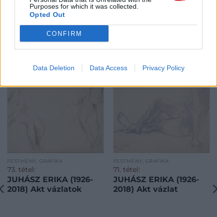
Purposes for which it was collected.
Opted Out
CONFIRM
KAPCSOLÓDÓ MŰTÁRGYAK
Data Deletion
Data Access
Privacy Policy
FESTMÉNY, GRAFIKA
FESTMÉNY, GRAFIKA
73. tétel:
71. tétel:
JUHÁSZ ERIKA (1926-
JUHÁSZ ERIKA (1926-
2018) Akt vázlatok
2018) Akt vázlat