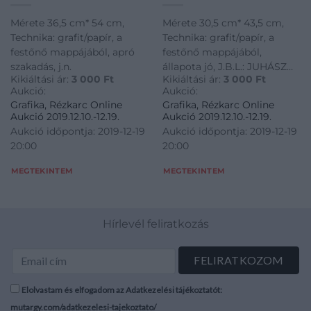
Mérete 36,5 cm* 54 cm,
Mérete 30,5 cm* 43,5 cm,
Technika: grafit/papír, a
Technika: grafit/papír, a
festőnő mappájából, apró
festőnő mappájából,
szakadás, j.n.
állapota jó, J.B.L.: JUHÁSZ
Kikiáltási ár:
3 000
Ft
Kikiáltási ár:
3 000
Ft
ERIKA 1967
Aukció:
Aukció:
Grafika, Rézkarc Online
Grafika, Rézkarc Online
Aukció 2019.12.10.-12.19.
Aukció 2019.12.10.-12.19.
Aukció időpontja: 2019-12-19
Aukció időpontja: 2019-12-19
20:00
20:00
MEGTEKINTEM
MEGTEKINTEM
Hírlevél feliratkozás
Elolvastam és elfogadom az Adatkezelési tájékoztatót:
mutargy.com/adatkezelesi-tajekoztato/