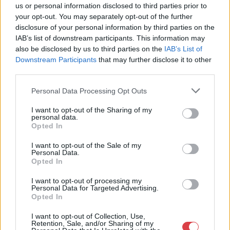
us or personal information disclosed to third parties prior to
Sopron
your opt-out. You may separately opt-out of the further
06202391066
disclosure of your personal information by third parties on the
9400
IAB’s list of downstream participants. This information may
Telefon: 06202391066
also be disclosed by us to third parties on the
IAB’s List of
Downstream Participants
that may further disclose it to other
Weboldal:
third parties.
http://www.amordelarte.hu
Bemutatkozás: A cég főtevékenysége minden olyan
Personal Data Processing Opt Outs
tevékenység, mely kapcsolatban áll a festmények és műtárgyak
adás-vételével, bizományosi értékesítésével, festmények
I want to opt-out of the Sharing of my
personal data.
értékbecslésével és online aukciók szervezésével és
Opted In
lebonyolításával. A weboldalon elérhetőek a cég által kínált
festmények, és egy online aukciós felület is, mely által bárki
I want to opt-out of the Sale of my
számára lehetőség nyílik egy regisztráció után, hogy részt
Personal Data.
vegyen a cég online aukcióin.
Opted In
I want to opt-out of processing my
GALÉRIA TOVÁBBI MŰTÁRGYAI
Personal Data for Targeted Advertising.
Opted In
I want to opt-out of Collection, Use,
Retention, Sale, and/or Sharing of my