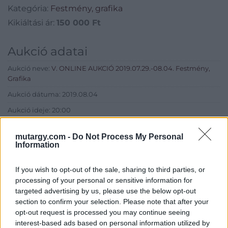
Kategória:
Festmény, grafika
Kikiáltási ár:
150 000
Ft
Aukció adatai
Aukció neve:
V. ONLINE AUKCIÓ 2019.07.29.-08.04. Festmény,
Grafika
Aukció dátuma: 2019.08.04
Aukció ideje: 20:00
Aukció helye:
https://www.amordelarte.hu/aukciok/
mutargy.com -
Do Not Process My Personal
Tételszám: 9
Information
If you wish to opt-out of the sale, sharing to third parties, or
Eladó adatai
processing of your personal or sensitive information for
targeted advertising by us, please use the below opt-out
Eladó:
Amor Del Arte Galéria-
section to confirm your selection. Please note that after your
Aukciósház
opt-out request is processed you may continue seeing
Cím: Ráduly Zoltán
interest-based ads based on personal information utilized by
Amor Del Arte Kft.