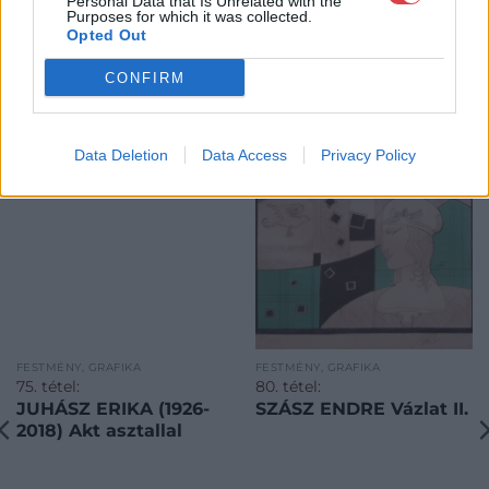
Personal Data that Is Unrelated with the
Purposes for which it was collected.
Opted Out
CONFIRM
KAPCSOLÓDÓ MŰTÁRGYAK
Data Deletion
Data Access
Privacy Policy
FESTMÉNY, GRAFIKA
FESTMÉNY, GRAFIKA
75. tétel:
80. tétel:
JUHÁSZ ERIKA (1926-
SZÁSZ ENDRE Vázlat II.
2018) Akt asztallal