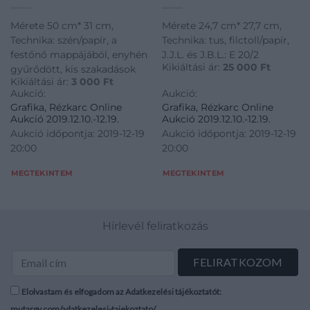
Mérete 50 cm* 31 cm,
Mérete 24,7 cm* 27,7 cm,
Technika: szén/papír, a
Technika: tus, filctoll/papír,
festőnő mappájából, enyhén
J.J.L. és J.B.L.: E 20/2
Kikiáltási ár:
25 000
Ft
gyűrődött, kis szakadások
Kikiáltási ár:
3 000
Ft
Aukció:
Aukció:
Grafika, Rézkarc Online
Grafika, Rézkarc Online
Aukció 2019.12.10.-12.19.
Aukció 2019.12.10.-12.19.
Aukció időpontja: 2019-12-19
Aukció időpontja: 2019-12-19
20:00
20:00
MEGTEKINTEM
MEGTEKINTEM
Hírlevél feliratkozás
Elolvastam és elfogadom az Adatkezelési tájékoztatót:
mutargy.com/adatkezelesi-tajekoztato/