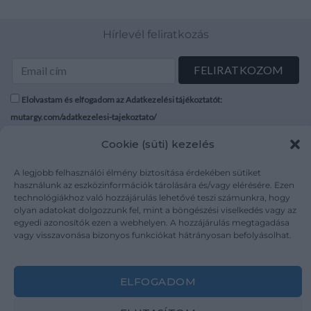
Hírlevél feliratkozás
Elolvastam és elfogadom az Adatkezelési tájékoztatót:
mutargy.com/adatkezelesi-tajekoztato/
Cookie (süti) kezelés
Rólunk
Áraink
Médiaajánlat
ÁSZF
A legjobb felhasználói élmény biztosítása érdekében sütiket
használunk az eszközinformációk tárolására és/vagy elérésére. Ezen
Karrier
Adatvédelem
technológiákhoz való hozzájárulás lehetővé teszi számunkra, hogy
Kapcsolat
Impresszum
olyan adatokat dolgozzunk fel, mint a böngészési viselkedés vagy az
egyedi azonosítók ezen a webhelyen. A hozzájárulás megtagadása
vagy visszavonása bizonyos funkciókat hátrányosan befolyásolhat.
Kövesse a műtárgy.com-ot
ELFOGADOM