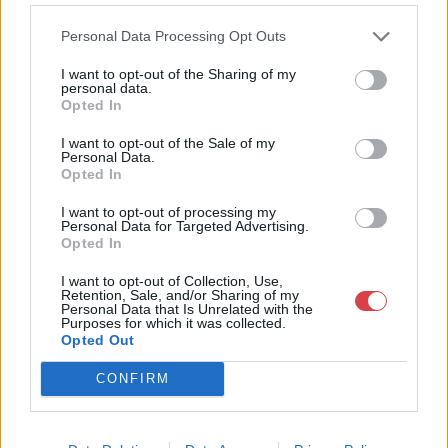
rendszeresen tudják gazdagítani gyűjteményüket változatos
Personal Data Processing Opt Outs
kínálatunkból. Ezért is rendezünk minden második héten,
szerda esténként online árverést! Kedd-től péntek-ig 11.00-este
I want to opt-out of the Sharing of my
18.00 óráig várjuk szeretettel az érdeklődőket.
personal data.
Opted In
GALÉRIA TOVÁBBI MŰTÁRGYAI
I want to opt-out of the Sale of my
Personal Data.
Opted In
I want to opt-out of processing my
Personal Data for Targeted Advertising.
Opted In
I want to opt-out of Collection, Use,
Retention, Sale, and/or Sharing of my
KAPCSOLÓDÓ MŰTÁRGYAK
Personal Data that Is Unrelated with the
Purposes for which it was collected.
Opted Out
CONFIRM