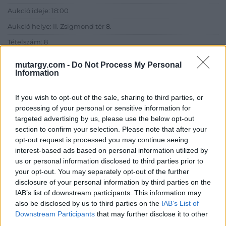
Aukció ideje: 18:00
Aukció helye: II. Zsigmond tér 8.
Tételszám: 8
mutargy.com -
Do Not Process My Personal
Eladó adatai
Information
Eladó:
Műgyűjtők Háza Kft.
If you wish to opt-out of the sale, sharing to third parties, or
Cím: Dudás Attila
processing of your personal or sensitive information for
Műgyűjtők Háza kft.
targeted advertising by us, please use the below opt-out
Budapest
section to confirm your selection. Please note that after your
1023.Bp. Zsigmond tér 11.
opt-out request is processed you may continue seeing
1023
interest-based ads based on personal information utilized by
us or personal information disclosed to third parties prior to
Telefon: 18008123
your opt-out. You may separately opt-out of the further
Weboldal:
disclosure of your personal information by third parties on the
http://www.mugyujtokhaza.hu
IAB’s list of downstream participants. This information may
also be disclosed by us to third parties on the
IAB’s List of
Bemutatkozás: 2013 nyarán nyitottuk meg Galériánkat
Downstream Participants
that may further disclose it to other
Budapesten, a II. kerületben. Célunk, hogy az eladók optimális
third parties.
áron, gyorsan találjanak vevőt műtárgyaikra, az eladók pedig