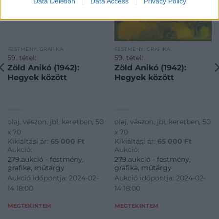
Data Deletion
Data Access
Privacy Policy
FESTMÉNY, GRAFIKA
FESTMÉNY, GRAFIKA
59. tétel:
59. tétel:
Zöld Anikó (1942):
Zöld Anikó (1942):
Hegyek között
Hegyek között
olaj, vászon, jbl, keretben, 50
olaj, vászon, jbl, keretben, 50
x 70
x 70
Kikiáltási ár:
65 000
Ft
Kikiáltási ár:
65 000
Ft
Aukció:
Aukció:
279.aukció - festmény,
279.aukció - festmény,
grafika, műtárgy
grafika, műtárgy
Aukció időpontja: 2024-02-
Aukció időpontja: 2024-02-
14 18:00
14 18:00
MEGTEKINTEM
MEGTEKINTEM