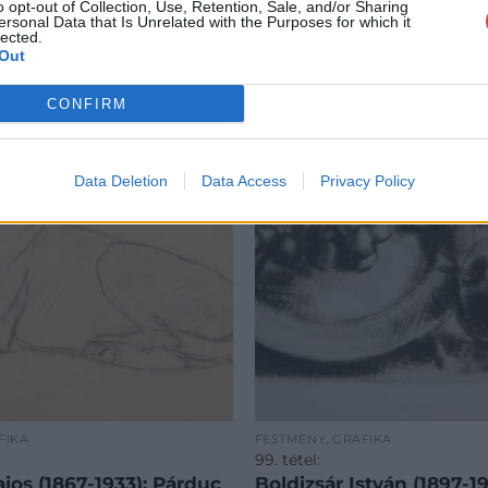
o opt-out of Collection, Use, Retention, Sale, and/or Sharing
ersonal Data that Is Unrelated with the Purposes for which it
lected.
Out
CONFIRM
Data Deletion
Data Access
Privacy Policy
FIKA
FESTMÉNY, GRAFIKA
99. tétel:
jos (1867-1933): Párduc
Boldizsár István (1897-19