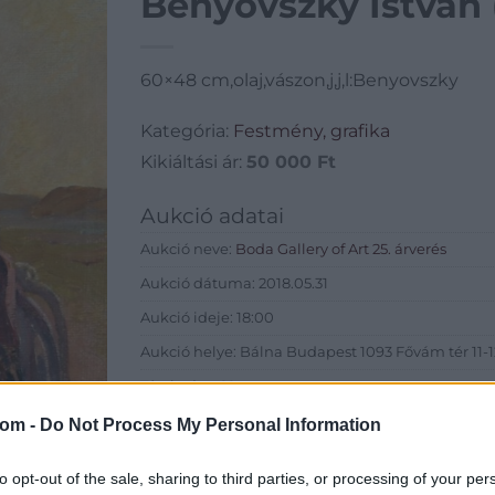
Benyovszky István 
60×48 cm,olaj,vászon,j,j,l:Benyovszky
Kategória:
Festmény, grafika
Kikiáltási ár:
50 000
Ft
Aukció adatai
Aukció neve:
Boda Gallery of Art 25. árverés
Aukció dátuma: 2018.05.31
Aukció ideje: 18:00
Aukció helye: Bálna Budapest 1093 Fővám tér 11-12.
Tételszám: 22
com -
Do Not Process My Personal Information
Eladó adatai
to opt-out of the sale, sharing to third parties, or processing of your per
Eladó:
Boda