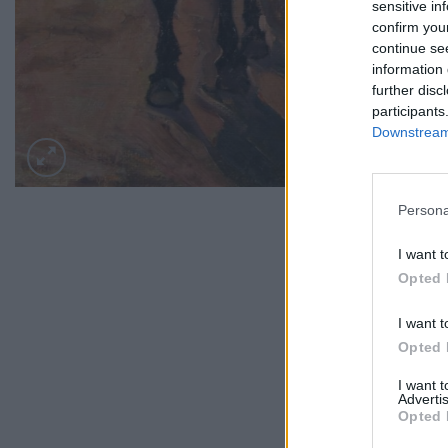
sensitive in
confirm you
continue se
information 
further disc
participants
Downstream 
Persona
I want t
Opted 
I want t
Opted 
I want 
Advertis
Opted 