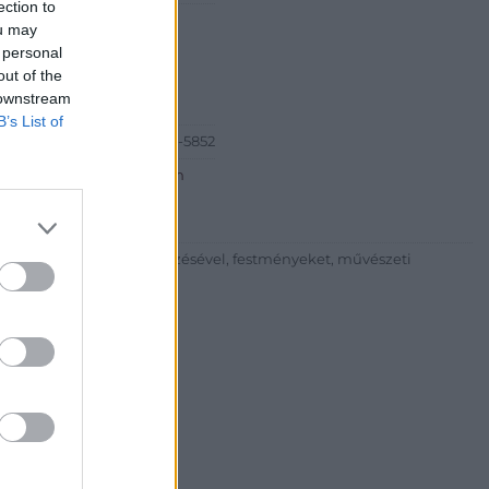
ection to
Péter
ou may
ia és Aukciósház
 personal
out of the
est Bartók Béla út 34
 downstream
B’s List of
6-20) 519-08-91 ; (06-1) 784-5852
http://www.bodaofart.com
lalkozni árverések rendezésével, festményeket, művészeti