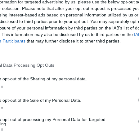
formation for targeted advertising by us, please use the below opt-out s
Cím: Boda 
r selection. Please note that after your opt-out request is processed y
Boda Galér
eing interest-based ads based on personal information utilized by us or
Budapest
disclosed to third parties prior to your opt-out. You may separately opt-
1111.Budap
losure of your personal information by third parties on the IAB’s list of
1111
. This information may also be disclosed by us to third parties on the
IA
Telefon: (0
Participants
that may further disclose it to other third parties.
Weboldal:
l Data Processing Opt Outs
Bemutatkozás: Galériánk 2012-ben kezdett el fog
o opt-out of the Sharing of my personal data.
tárgyakat, kínálunk és keresünk.
In
GALÉRIA TOVÁBBI MŰTÁRGYAI
o opt-out of the Sale of my Personal Data.
In
to opt-out of processing my Personal Data for Targeted
ing.
In