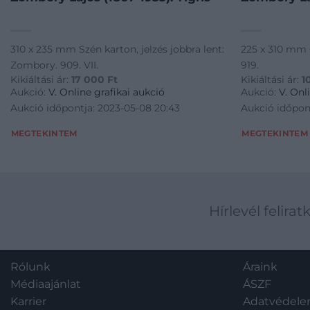
310 x 235 mm Szén karton, jelzés jobbra lent:
225 x 310 mm C
Zombory. 909. VII.
919.
Kikiáltási ár:
17 000
Ft
Kikiáltási ár:
1
Aukció:
V. Online grafikai aukció
Aukció:
V. Onl
Aukció időpontja: 2023-05-08 20:43
Aukció időpon
MEGTEKINTEM
MEGTEKINTEM
Hírlevél felirat
Rólunk
Áraink
Médiaajánlat
ÁSZF
Karrier
Adatvédel