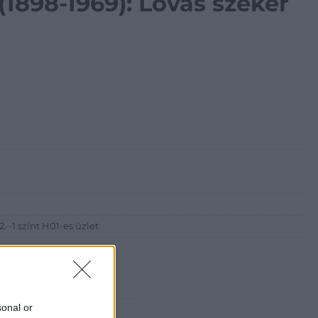
(1898-1969): Lovas szekér
 -1 színt H01-es üzlet
sonal or
 Gallery of Art