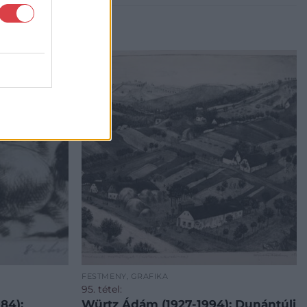
FESTMÉNY, GRAFIKA
95. tétel:
84):
Würtz Ádám (1927-1994): Dunántúli