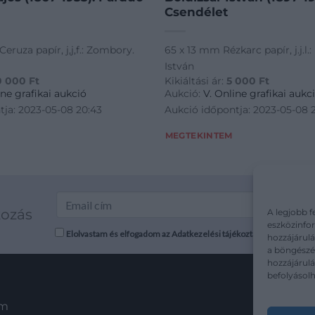
Csendélet
eruza papír, j,j,f.: Zombory.
65 x 13 mm Rézkarc papír, j.j.l.:
István
0 000
Ft
Kikiáltási ár:
5 000
Ft
ine grafikai aukció
Aukció:
V. Online grafikai aukc
tja: 2023-05-08 20:43
Aukció időpontja: 2023-05-08 
MEGTEKINTEM
kozás
A legjobb f
eszközinfor
Elolvastam és elfogadom az Adatkezelési tájékoztatót: mutargy.co
hozzájárulá
a böngészés
hozzájárul
befolyásolh
em