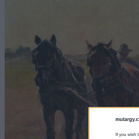
mutargy.
If you wish 