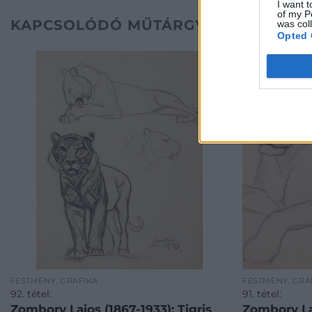
I want t
of my P
KAPCSOLÓDÓ MŰTÁRGYAK
was col
Opted 
FESTMÉNY, GRAFIKA
FESTMÉNY, GRA
92. tétel:
91. tétel:
Zombory Lajos (1867-1933): Tigris
Zombory La