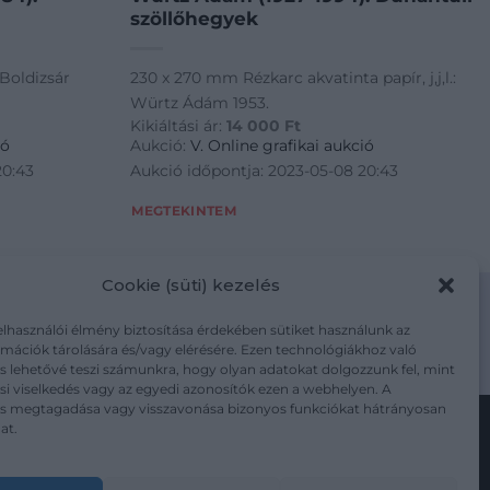
szöllőhegyek
 Boldizsár
230 x 270 mm Rézkarc akvatinta papír, j,j,l.:
Würtz Ádám 1953.
Kikiáltási ár:
14 000
Ft
ió
Aukció:
V. Online grafikai aukció
20:43
Aukció időpontja: 2023-05-08 20:43
MEGTEKINTEM
Cookie (süti) kezelés
elhasználói élmény biztosítása érdekében sütiket használunk az
mációk tárolására és/vagy elérésére. Ezen technológiákhoz való
m/adatkezelesi-tajekoztato/
s lehetővé teszi számunkra, hogy olyan adatokat dolgozzunk fel, mint
i viselkedés vagy az egyedi azonosítók ezen a webhelyen. A
ás megtagadása vagy visszavonása bizonyos funkciókat hátrányosan
at.
Kövesse a műtárgy.com-ot