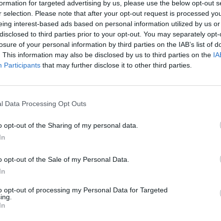
formation for targeted advertising by us, please use the below opt-out s
Cím: Boda 
r selection. Please note that after your opt-out request is processed y
Boda Galér
eing interest-based ads based on personal information utilized by us or
Budapest
disclosed to third parties prior to your opt-out. You may separately opt-
1111.Budap
losure of your personal information by third parties on the IAB’s list of
1111
. This information may also be disclosed by us to third parties on the
IA
Telefon: (0
Participants
that may further disclose it to other third parties.
Weboldal:
l Data Processing Opt Outs
Bemutatkozás: Galériánk 2012-ben kezdett el fog
o opt-out of the Sharing of my personal data.
tárgyakat, kínálunk és keresünk.
In
GALÉRIA TOVÁBBI MŰTÁRGYAI
o opt-out of the Sale of my Personal Data.
In
to opt-out of processing my Personal Data for Targeted
ing.
In