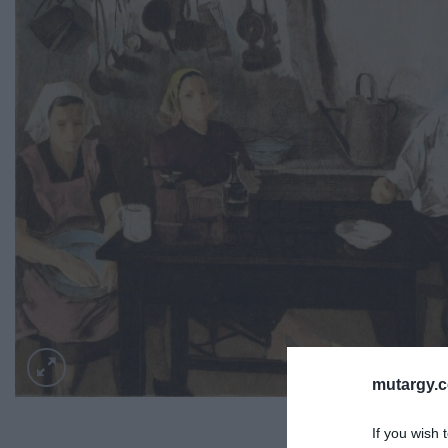
mutargy.
If you wish 