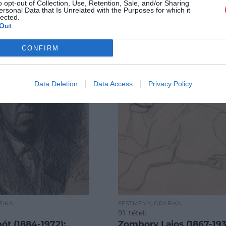
o opt-out of Collection, Use, Retention, Sale, and/or Sharing
ersonal Data that Is Unrelated with the Purposes for which it
lected.
Out
CONFIRM
Data Deletion
Data Access
Privacy Policy
FIKA
FESTMÉNY, GRAFIKA
91. tétel:
ót (1884-1972):
Zombory Lajos (1867-193