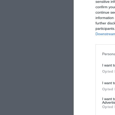
sensitive in
confirm you
continue se
information 
further disc
participants
Downstream 
Persona
I want t
Opted 
I want t
Opted 
I want 
Advertis
Opted 