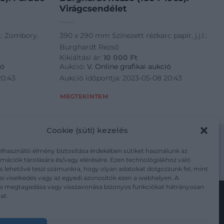
Virágcsendélet
f.: Zombory.
390 x 290 mm Színezett rézkarc papír, j.j.l.:
Burghardt Rezső
Kikiáltási ár:
10 000
Ft
ió
Aukció:
V. Online grafikai aukció
20:43
Aukció időpontja: 2023-05-08 20:43
MEGTEKINTEM
Cookie (süti) kezelés
elhasználói élmény biztosítása érdekében sütiket használunk az
mációk tárolására és/vagy elérésére. Ezen technológiákhoz való
m/adatkezelesi-tajekoztato/
s lehetővé teszi számunkra, hogy olyan adatokat dolgozzunk fel, mint
i viselkedés vagy az egyedi azonosítók ezen a webhelyen. A
ás megtagadása vagy visszavonása bizonyos funkciókat hátrányosan
at.
Kövesse a műtárgy.com-ot