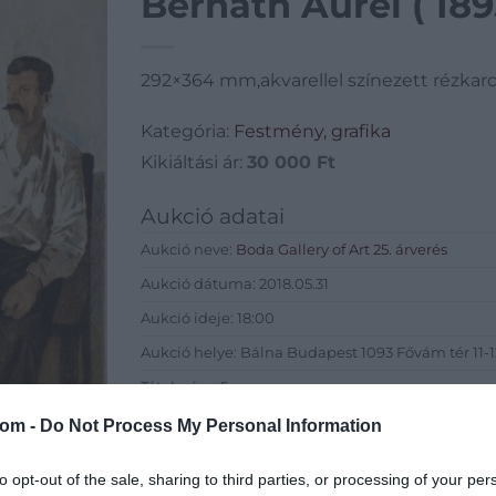
Bernáth Aurél ( 189
292×364 mm,akvarellel színezett rézkarc,p
Kategória:
Festmény, grafika
Kikiáltási ár:
30 000
Ft
Aukció adatai
Aukció neve:
Boda Gallery of Art 25. árverés
Aukció dátuma: 2018.05.31
Aukció ideje: 18:00
Aukció helye: Bálna Budapest 1093 Fővám tér 11-12.
Tételszám: 5
com -
Do Not Process My Personal Information
Eladó adatai
to opt-out of the sale, sharing to third parties, or processing of your per
Eladó:
Boda