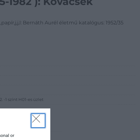
5-1982 ): Kovácsék
apír,j,j,l: Bernáth Aurél életmű katalógus: 1952/35
 -1 színt H01-es üzlet
sonal or
 Gallery of Art