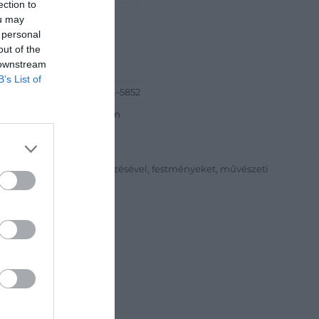
ection to
Péter
ou may
ia és Aukciósház
 personal
out of the
est Bartók Béla út 34
 downstream
B’s List of
6-20) 519-08-91 ; (06-1) 784-5852
http://www.bodaofart.com
lalkozni árverések rendezésével, festményeket, művészeti