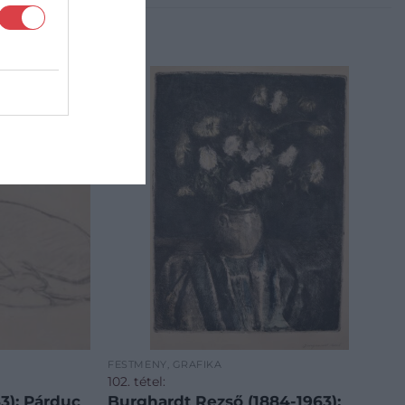
FESTMÉNY, GRAFIKA
102. tétel:
3): Párduc
Burghardt Rezső (1884-1963):