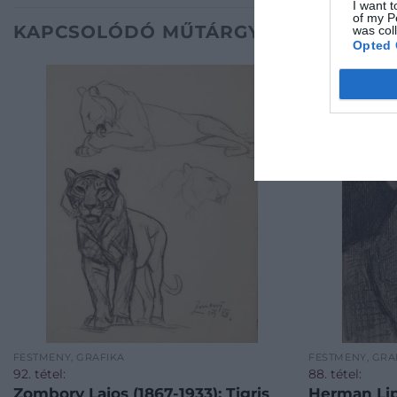
I want t
of my P
KAPCSOLÓDÓ MŰTÁRGYAK
was col
Opted 
FESTMÉNY, GRAFIKA
FESTMÉNY, GRA
92. tétel:
88. tétel:
Zombory Lajos (1867-1933): Tigris
Herman Lip