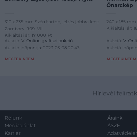
Önarckép
310 x 235 mm Szén karton, jelzés jobbra lent:
240 x 185 mm Szé
Kikiáltási ár:
1
Zombory. 909. VII.
Kikiáltási ár:
17 000
Ft
Aukció:
V. Online grafikai aukció
Aukció:
V. Onl
Aukció időpontja: 2023-05-08 20:43
Aukció időpon
MEGTEKINTEM
MEGTEKINTEM
Hírlevél felirat
Rólunk
Áraink
Médiaajánlat
ÁSZF
Karrier
Adatvédel