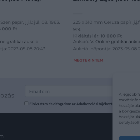
n papír, j.j.l.: júl, 08. 1963.
225 x 310 mm Ceruza papír, j,j,
8 000
Ft
919.
Kikiáltási ár:
10 000
Ft
ine grafikai aukció
Aukció:
V. Online grafikai aukc
tja: 2023-05-08 20:43
Aukció időpontja: 2023-05-08 
MEGTEKINTEM
kozás
A legjobb f
eszközinfor
Elolvastam és elfogadom az Adatkezelési tájékoztatót: mutargy.co
hozzájárulá
a böngészés
hozzájárul
befolyásolh
em