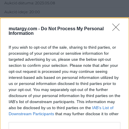
Aukció dátuma: 2023.05.08
Aukció ideje: 20:00
Aukció helye:
http://www.bodaofart.com
mutargy.com -
Do Not Process My Personal
Tételszám: 101
Information
Eladó adatai
If you wish to opt-out of the sale, sharing to third parties, or
processing of your personal or sensitive information for
Eladó:
Boda Gallery of Art
targeted advertising by us, please use the below opt-out
section to confirm your selection. Please note that after your
Cím: Boda Péter
opt-out request is processed you may continue seeing
Boda Galéria és Aukciósház
interest-based ads based on personal information utilized by
Budapest
us or personal information disclosed to third parties prior to
1111.Budapest Bartók Béla út 34
your opt-out. You may separately opt-out of the further
1111
disclosure of your personal information by third parties on the
Telefon: (06-20) 519-08-91 ; (06-1)
IAB’s list of downstream participants. This information may
784-5852
also be disclosed by us to third parties on the
IAB’s List of
Weboldal:
Downstream Participants
that may further disclose it to other
http://www.bodaofart.com
third parties.
Bemutatkozás: Galériánk 2012-ben kezdett el foglalkozni