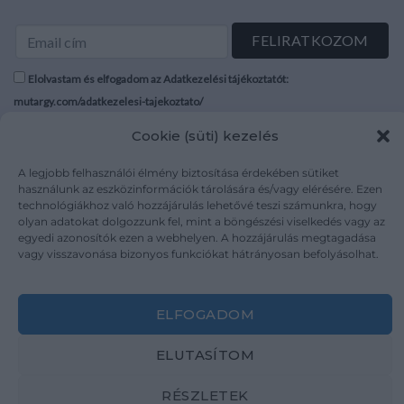
Elolvastam és elfogadom az Adatkezelési tájékoztatót:
mutargy.com/adatkezelesi-tajekoztato/
Cookie (süti) kezelés
Rólunk
Áraink
Médiaajánlat
ÁSZF
A legjobb felhasználói élmény biztosítása érdekében sütiket
használunk az eszközinformációk tárolására és/vagy elérésére. Ezen
Karrier
Adatvédelem
technológiákhoz való hozzájárulás lehetővé teszi számunkra, hogy
Kapcsolat
Impresszum
olyan adatokat dolgozzunk fel, mint a böngészési viselkedés vagy az
egyedi azonosítók ezen a webhelyen. A hozzájárulás megtagadása
vagy visszavonása bizonyos funkciókat hátrányosan befolyásolhat.
Kövesse a műtárgy.com-ot
ELFOGADOM
ELUTASÍTOM
Weboldal és Webshop készítés:
Ferenczi Sándor
RÉSZLETEK