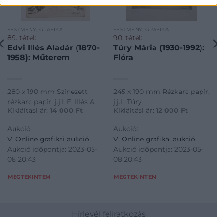
FESTMÉNY, GRAFIKA
FESTMÉNY, GRAFIKA
89. tétel:
90. tétel:
Edvi Illés Aladár (1870-
Túry Mária (1930-1992):
1958): Műterem
Flóra
280 x 190 mm Színezett
245 x 190 mm Rézkarc papír,
rézkarc papír, j.j.l: E. Illés A.
j.j.l.: Túry
Kikiáltási ár:
14 000
Ft
Kikiáltási ár:
12 000
Ft
Aukció:
Aukció:
V. Online grafikai aukció
V. Online grafikai aukció
Aukció időpontja: 2023-05-
Aukció időpontja: 2023-05-
08 20:43
08 20:43
MEGTEKINTEM
MEGTEKINTEM
Hírlevél feliratkozás