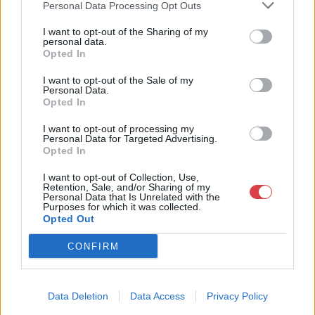
Personal Data Processing Opt Outs
árverések rendezésével, festményeket, művészeti tárgyakat,
kínálunk és keresünk.
I want to opt-out of the Sharing of my
personal data.
Opted In
GALÉRIA TOVÁBBI MŰTÁRGYAI
I want to opt-out of the Sale of my
Personal Data.
Opted In
I want to opt-out of processing my
Personal Data for Targeted Advertising.
Opted In
I want to opt-out of Collection, Use,
KAPCSOLÓDÓ MŰTÁRGYAK
Retention, Sale, and/or Sharing of my
Personal Data that Is Unrelated with the
Purposes for which it was collected.
Opted Out
CONFIRM
Data Deletion
Data Access
Privacy Policy