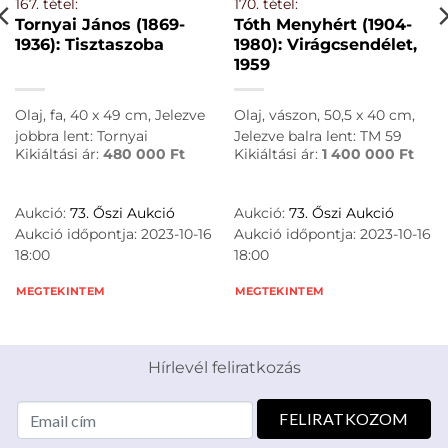
167. tétel:
170. tétel:
Tornyai János (1869-
Tóth Menyhért (1904-
1936): Tisztaszoba
1980): Virágcsendélet,
1959
Olaj, fa, 40 x 49 cm, Jelezve
Olaj, vászon, 50,5 x 40 cm,
jobbra lent: Tornyai
Jelezve balra lent: TM 59
Kikiáltási ár:
480 000
Ft
Kikiáltási ár:
1 400 000
Ft
Aukció:
73. Őszi Aukció
Aukció:
73. Őszi Aukció
Aukció időpontja: 2023-10-16
Aukció időpontja: 2023-10-16
18:00
18:00
MEGTEKINTEM
MEGTEKINTEM
Hírlevél feliratkozás