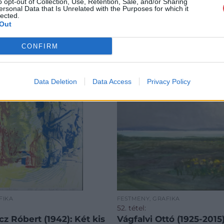
o opt-out of Collection, Use, Retention, Sale, and/or Sharing
ersonal Data that Is Unrelated with the Purposes for which it
lected.
Out
CONFIRM
Data Deletion
Data Access
Privacy Policy
FIKA
FESTMÉNY, GRAFIKA
52. tétel:
z Róbert (1942): Két kis
Vágfalvi Ottó (1925-2015)