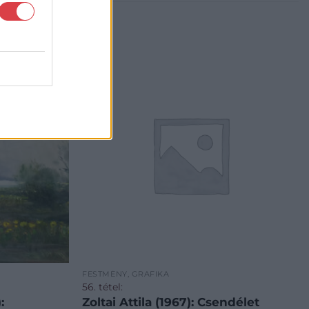
FESTMÉNY, GRAFIKA
56. tétel:
:
Zoltai Attila (1967): Csendélet