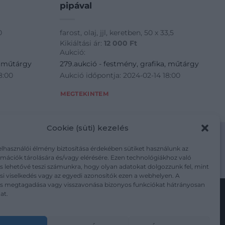
pipával
0
farost, olaj, jjl, keretben, 50 x 33,5
Kikiáltási ár:
12 000
Ft
Aukció:
, műtárgy
279.aukció - festmény, grafika, műtárgy
8:00
Aukció időpontja: 2024-02-14 18:00
MEGTEKINTEM
Cookie (süti) kezelés
elhasználói élmény biztosítása érdekében sütiket használunk az
mációk tárolására és/vagy elérésére. Ezen technológiákhoz való
m/adatkezelesi-tajekoztato/
s lehetővé teszi számunkra, hogy olyan adatokat dolgozzunk fel, mint
i viselkedés vagy az egyedi azonosítók ezen a webhelyen. A
ás megtagadása vagy visszavonása bizonyos funkciókat hátrányosan
at.
Kövesse a műtárgy.com-ot