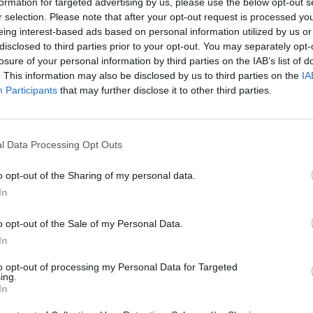
formation for targeted advertising by us, please use the below opt-out s
Cím: Dudás Attila
r selection. Please note that after your opt-out request is processed y
Műgyűjtők Háza kft.
eing interest-based ads based on personal information utilized by us or
Budapest
disclosed to third parties prior to your opt-out. You may separately opt-
1023.Bp. Zsigmond tér 11.
losure of your personal information by third parties on the IAB’s list of
1023
. This information may also be disclosed by us to third parties on the
IA
Participants
that may further disclose it to other third parties.
Telefon: 18008123
Weboldal:
http://www.mu
Bemutatkozás: 2013 nyarán nyitottuk meg Galériá
l Data Processing Opt Outs
optimális áron, gyorsan találjanak vevőt műtárg
gyűjteményüket változatos kínálatunkból. Ezért
o opt-out of the Sharing of my personal data.
árverést! Kedd-től péntek-ig 11.00-este 18.00 órái
In
GALÉRIA TOVÁBBI MŰTÁRGYAI
o opt-out of the Sale of my Personal Data.
In
to opt-out of processing my Personal Data for Targeted
ing.
In