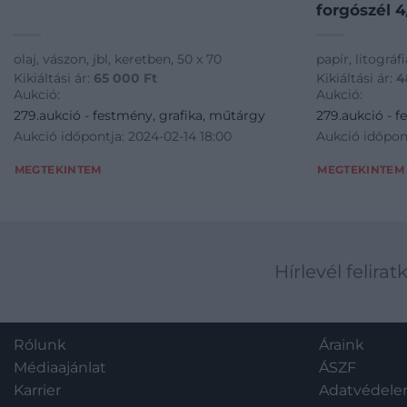
forgószél 4
olaj, vászon, jbl, keretben, 50 x 70
papír, litográfi
Kikiáltási ár:
65 000
Ft
Kikiáltási ár:
4
Aukció:
Aukció:
279.aukció - festmény, grafika, műtárgy
279.aukció - f
Aukció időpontja: 2024-02-14 18:00
Aukció időpont
MEGTEKINTEM
MEGTEKINTEM
Hírlevél felirat
Rólunk
Áraink
Médiaajánlat
ÁSZF
Karrier
Adatvédel