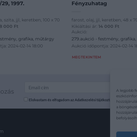
/29, 1997.
Fényzuhatag
a, szita, jjl, keretben, 100 x 70
farost, olaj, jjl, keretben, 48 x 7
8 000
Ft
Kikiáltási ár:
14 000
Ft
Aukció:
estmény, grafika, műtárgy
279.aukció - festmény, grafika
ja: 2024-02-14 18:00
Aukció időpontja: 2024-02-14 1
MEGTEKINTEM
kozás
A legjobb f
eszközinfor
Elolvastam és elfogadom az Adatkezelési tájékoztatót: mutargy.co
hozzájárulá
a böngészés
hozzájárul
befolyásolh
em