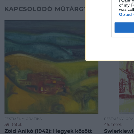
I want t
of my P
KAPCSOLÓDÓ MŰTÁRGYAK
was col
Opted 
FESTMÉNY, GRAFIKA
FESTMÉNY, GRA
59. tétel:
45. tétel:
Zöld Anikó (1942): Hegyek között
Swierkiewic