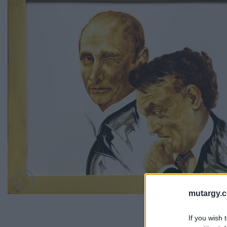
mutargy.
If you wish 