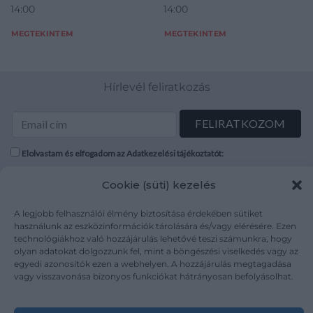
14:00
14:00
MEGTEKINTEM
MEGTEKINTEM
Hírlevél feliratkozás
Elolvastam és elfogadom az Adatkezelési tájékoztatót:
mutargy.com/adatkezelesi-tajekoztato/
Cookie (süti) kezelés
Rólunk
Áraink
A legjobb felhasználói élmény biztosítása érdekében sütiket
Médiaajánlat
ÁSZF
használunk az eszközinformációk tárolására és/vagy elérésére. Ezen
technológiákhoz való hozzájárulás lehetővé teszi számunkra, hogy
Karrier
Adatvédelem
olyan adatokat dolgozzunk fel, mint a böngészési viselkedés vagy az
Kapcsolat
Impresszum
egyedi azonosítók ezen a webhelyen. A hozzájárulás megtagadása
vagy visszavonása bizonyos funkciókat hátrányosan befolyásolhat.
Kövesse a műtárgy.com-ot