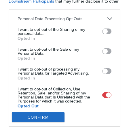
Downstream Participants
that may further disclose it to other
http://www.nagyhazi.hu
third parties.
Bemutatkozás: Magas színvonalú festmények és műtárgyak,
Personal Data Processing Opt Outs
bútorok, szőnyegek, üveg, porcelán és ezüst tárgyak, ékszerek,
néprajzi tárgyak értékesítése és aukcionálása. Hagyatékok és
I want to opt-out of the Sharing of my
gyűjtemények árverezése. Ingyenes értékbecslés. Árveréseinkre
personal data.
a tárgyfelvétel folyamatos.
Opted In
I want to opt-out of the Sale of my
GALÉRIA TOVÁBBI MŰTÁRGYAI
Personal Data.
Opted In
I want to opt-out of processing my
Personal Data for Targeted Advertising.
Opted In
I want to opt-out of Collection, Use,
Retention, Sale, and/or Sharing of my
Personal Data that Is Unrelated with the
Purposes for which it was collected.
KAPCSOLÓDÓ MŰTÁRGYAK
Opted Out
CONFIRM