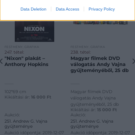
Data Deletion
Data Access
Privacy Policy
FESTMÉNY, GRAFIKA
FESTMÉNY, GRAFIKA
247. tétel:
238. tétel:
"Nixon" plakát –
Magyar filmek DVD
Anthony Hopkins
válogatás Andy Vajna
gyűjteményéből, 25 db
102*69 cm
Magyar filmek DVD
Kikiáltási ár:
16 000
Ft
válogatás Andy Vajna
gyűjteményéből, 25 db
Kikiáltási ár:
15 000
Ft
Aukció:
Aukció:
251. Andrew G. Vajna
251. Andrew G. Vajna
gyűjteménye
gyűjteménye
Aukció időpontja: 2019-12-07
Aukció időpontja: 2019-12-07