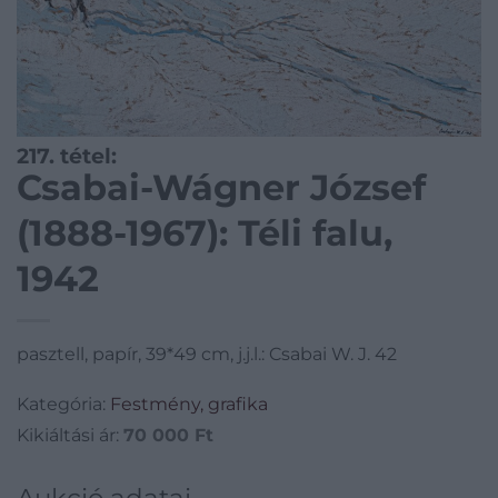
217. tétel:
Csabai-Wágner József
(1888-1967): Téli falu,
1942
pasztell, papír, 39*49 cm, j.j.l.: Csabai W. J. 42
Kategória:
Festmény, grafika
Kikiáltási ár:
70 000
Ft