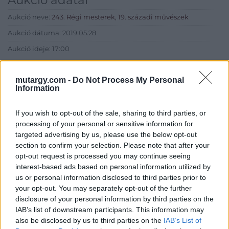
Aukció adatai
Aukció neve:
243. Régi mesterek, 19. századi művészek
Aukció dátuma: 2019.05.28
Aukció ideje: 17:00
Aukció helye: Budapest, Balaton utca 8.
mutargy.com -
Do Not Process My Personal
Tételszám: 217
Information
Eladó adatai
If you wish to opt-out of the sale, sharing to third parties, or
processing of your personal or sensitive information for
Eladó:
Nagyházi Galéria és
targeted advertising by us, please use the below opt-out
Aukciósház
section to confirm your selection. Please note that after your
opt-out request is processed you may continue seeing
Cím: Müller Márta
interest-based ads based on personal information utilized by
Nagyházi Galéria és Aukciósház
Kft.
us or personal information disclosed to third parties prior to
1055 Budapest, Balaton utca 8.
your opt-out. You may separately opt-out of the further
disclosure of your personal information by third parties on the
Telefon: +361 475 6000 +361
IAB’s list of downstream participants. This information may
4756005
also be disclosed by us to third parties on the
IAB’s List of
Weboldal: