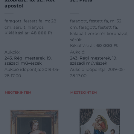
apostol
faragott, festett fa, m: 28
faragott, festett fa, m: 32
cm, sérült, hiányos
cm, faragott, festett fa,
Kikiáltási ár:
48 000
Ft
kalapált vörösréz koronával,
sérült
Kikiáltási ár:
60 000
Ft
Aukció:
Aukció:
243. Régi mesterek, 19.
243. Régi mesterek, 19.
századi művészek
századi művészek
Aukció időpontja: 2019-05-
Aukció időpontja: 2019-05-
28 17:00
28 17:00
MEGTEKINTEM
MEGTEKINTEM