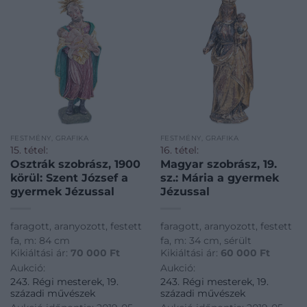
FESTMÉNY, GRAFIKA
FESTMÉNY, GRAFIKA
15. tétel:
16. tétel:
Osztrák szobrász, 1900
Magyar szobrász, 19.
körül: Szent József a
sz.: Mária a gyermek
gyermek Jézussal
Jézussal
faragott, aranyozott, festett
faragott, aranyozott, festett
fa, m: 84 cm
fa, m: 34 cm, sérült
Kikiáltási ár:
70 000
Ft
Kikiáltási ár:
60 000
Ft
Aukció:
Aukció:
243. Régi mesterek, 19.
243. Régi mesterek, 19.
századi művészek
századi művészek