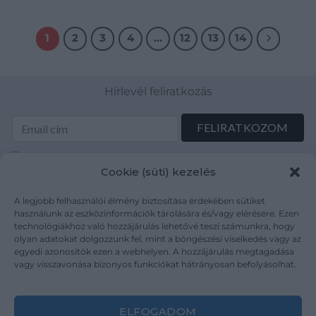
1
2
3
4
…
12
13
14
Hírlevél feliratkozás
Elolvastam és elfogadom az Adatkezelési tájékoztatót:
Cookie (süti) kezelés
mutargy.com/adatkezelesi-tajekoztato/
A legjobb felhasználói élmény biztosítása érdekében sütiket
Rólunk
Áraink
használunk az eszközinformációk tárolására és/vagy elérésére. Ezen
technológiákhoz való hozzájárulás lehetővé teszi számunkra, hogy
Médiaajánlat
ÁSZF
olyan adatokat dolgozzunk fel, mint a böngészési viselkedés vagy az
Karrier
Adatvédelem
egyedi azonosítók ezen a webhelyen. A hozzájárulás megtagadása
Kapcsolat
Impresszum
vagy visszavonása bizonyos funkciókat hátrányosan befolyásolhat.
Kövesse a műtárgy.com-ot
ELFOGADOM