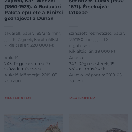
Zajicek, Karl Wenzel
Schnitzer, Lucas (1600-
(1860-1923): A Budavári
1671): Érsekújvár
Palota épülete a Kinizsi
látképe
gőzhajóval a Dunán
akvarell, papír, 185*245 mm,
színezett rézmetszet, papír,
j.j.l.: K. Zajicek, keret nélkül
155*190 mm, j.j.l.: LS
Kikiáltási ár:
220 000
Ft
(ligaturás)
Kikiáltási ár:
28 000
Ft
Aukció:
Aukció:
243. Régi mesterek, 19.
243. Régi mesterek, 19.
századi művészek
századi művészek
Aukció időpontja: 2019-05-
Aukció időpontja: 2019-05-
28 17:00
28 17:00
MEGTEKINTEM
MEGTEKINTEM