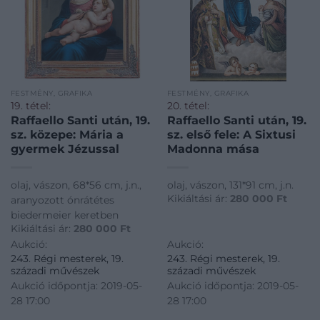
FESTMÉNY, GRAFIKA
FESTMÉNY, GRAFIKA
19. tétel:
20. tétel:
Raffaello Santi után, 19.
Raffaello Santi után, 19.
sz. közepe: Mária a
sz. első fele: A Sixtusi
gyermek Jézussal
Madonna mása
olaj, vászon, 68*56 cm, j.n.,
olaj, vászon, 131*91 cm, j.n.
Kikiáltási ár:
280 000
Ft
aranyozott ónrátétes
biedermeier keretben
Kikiáltási ár:
280 000
Ft
Aukció:
Aukció:
243. Régi mesterek, 19.
243. Régi mesterek, 19.
századi művészek
századi művészek
Aukció időpontja: 2019-05-
Aukció időpontja: 2019-05-
28 17:00
28 17:00