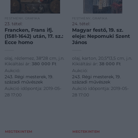
FESTMÉNY, GRAFIKA
FESTMÉNY, GRAFIKA
23. tétel:
24. tétel:
Francken, Frans ifj.
Magyar festő, 19. sz.
(1581-1642) után, 17. sz.:
eleje: Nepomuki Szent
Ecce homo
János
olaj, rézlemez, 38*28 cm, j.n.
olaj, karton, 20,5*13,5 cm, j.n.
Kikiáltási ár:
380 000
Ft
Kikiáltási ár:
38 000
Ft
Aukció:
Aukció:
243. Régi mesterek, 19.
243. Régi mesterek, 19.
századi művészek
századi művészek
Aukció időpontja: 2019-05-
Aukció időpontja: 2019-05-
28 17:00
28 17:00
MEGTEKINTEM
MEGTEKINTEM