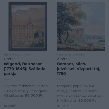
FESTMÉNY, GRAFIKA
FESTMÉNY, GRAFIKA
1. tétel:
2. tétel:
Wigand, Balthasar
Bomant, Mich.
(1770-1846): Szálloda
jelzéssel: Vízparti táj,
parkja
1790
akvarell, fedőfehér, karton,
tempera, papír, 340*485
385*305 mm, j.j.l.: Wigand
mm, j.j.l.: Mich. Bomant
Kikiáltási ár:
90 000
Ft
1790, ökörszemes keretben
Kikiáltási ár:
60 000
Ft
Aukció:
Aukció: