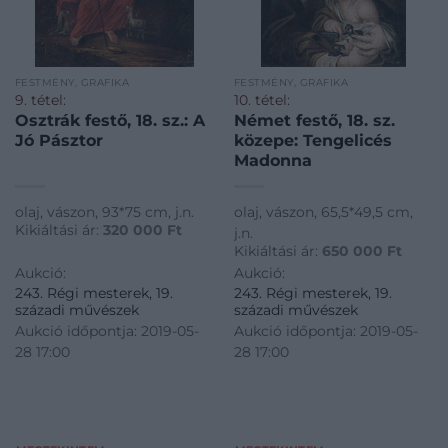
FESTMÉNY, GRAFIKA
FESTMÉNY, GRAFIKA
9. tétel:
10. tétel:
Osztrák festő, 18. sz.: A
Német festő, 18. sz.
Jó Pásztor
közepe: Tengelicés
Madonna
olaj, vászon, 93*75 cm, j.n.
olaj, vászon, 65,5*49,5 cm,
Kikiáltási ár:
320 000
Ft
j.n.
Kikiáltási ár:
650 000
Ft
Aukció:
Aukció:
243. Régi mesterek, 19.
243. Régi mesterek, 19.
századi művészek
századi művészek
Aukció időpontja: 2019-05-
Aukció időpontja: 2019-05-
28 17:00
28 17:00