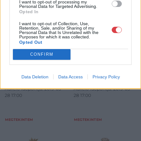
I want to opt-out of processing my
FESTMÉNY, GRAFIKA
FESTMÉNY, GRAFIKA
Personal Data for Targeted Advertising.
13. tétel:
14. tétel:
Opted In
Itáliai festő, 17. sz.:
Német szobrász, 18. sz.:
Mózes visszatér a
Evangélista szent
I want to opt-out of Collection, Use,
Retention, Sale, and/or Sharing of my
törvénytáblákkal
Personal Data that Is Unrelated with the
Purposes for which it was collected.
Opted Out
olaj, vászon, 60*82 cm, j.n.,
faragott, aranyozott, festett
sérült, faragott, aranyozott
fa, m: 80 cm, sérült
CONFIRM
Kikiáltási ár:
180 000
Ft
keretben
Kikiáltási ár:
320 000
Ft
Aukció:
Aukció:
Data Deletion
Data Access
Privacy Policy
243. Régi mesterek, 19.
243. Régi mesterek, 19.
századi művészek
századi művészek
Aukció időpontja: 2019-05-
Aukció időpontja: 2019-05-
28 17:00
28 17:00
MEGTEKINTEM
MEGTEKINTEM