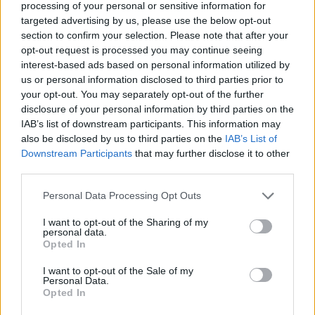
processing of your personal or sensitive information for
Kikiáltási ár:
130 000
Ft
Lanziani, sérült, keret nélkül
targeted advertising by us, please use the below opt-out
Kikiáltási ár:
650 000
Ft
section to confirm your selection. Please note that after your
Aukció:
Aukció:
opt-out request is processed you may continue seeing
243. Régi mesterek, 19.
243. Régi mesterek, 19.
interest-based ads based on personal information utilized by
századi művészek
századi művészek
us or personal information disclosed to third parties prior to
Aukció időpontja: 2019-05-
Aukció időpontja: 2019-05-
your opt-out. You may separately opt-out of the further
28 17:00
28 17:00
disclosure of your personal information by third parties on the
IAB’s list of downstream participants. This information may
MEGTEKINTEM
MEGTEKINTEM
also be disclosed by us to third parties on the
IAB’s List of
Downstream Participants
that may further disclose it to other
third parties.
Personal Data Processing Opt Outs
I want to opt-out of the Sharing of my
personal data.
Opted In
I want to opt-out of the Sale of my
Personal Data.
Opted In