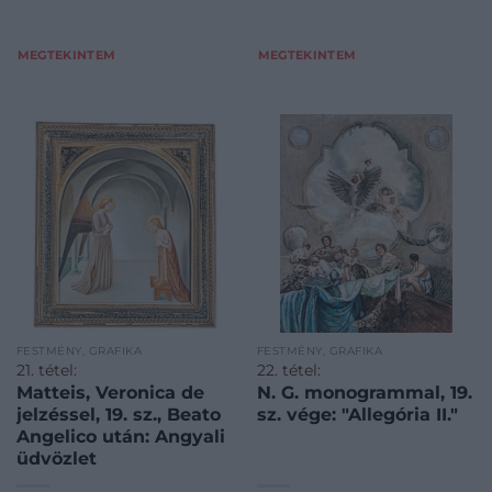
MEGTEKINTEM
MEGTEKINTEM
FESTMÉNY, GRAFIKA
FESTMÉNY, GRAFIKA
21. tétel:
22. tétel:
Matteis, Veronica de
N. G. monogrammal, 19.
jelzéssel, 19. sz., Beato
sz. vége: "Allegória II."
Angelico után: Angyali
üdvözlet