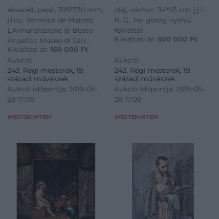
akvarell, papír, 395*330 mm,
olaj, vászon, 114*93 cm, j.j.l.:
j.h.o.: Veronica de Matteis
N. G., ho. görög nyelvű
L'Annunziazione di Beato
felirattal
Kikiáltási ár:
500 000
Ft
Angelico Museo di San
Kikiáltási ár:
160 000
Ft
Marco
Aukció:
Aukció:
243. Régi mesterek, 19.
243. Régi mesterek, 19.
századi művészek
századi művészek
Aukció időpontja: 2019-05-
Aukció időpontja: 2019-05-
28 17:00
28 17:00
MEGTEKINTEM
MEGTEKINTEM