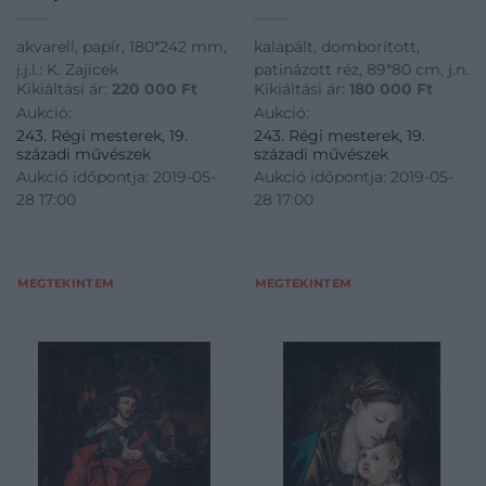
akvarell, papír, 180*242 mm,
kalapált, domborított,
j.j.l.: K. Zajicek
patinázott réz, 89*80 cm, j.n.
Kikiáltási ár:
220 000
Ft
Kikiáltási ár:
180 000
Ft
Aukció:
Aukció:
243. Régi mesterek, 19.
243. Régi mesterek, 19.
századi művészek
századi művészek
Aukció időpontja: 2019-05-
Aukció időpontja: 2019-05-
28 17:00
28 17:00
MEGTEKINTEM
MEGTEKINTEM