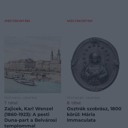
MEGTEKINTEM
MEGTEKINTEM
FESTMÉNY, GRAFIKA
FESTMÉNY, GRAFIKA
7. tétel:
8. tétel:
Zajicek, Karl Wenzel
Osztrák szobrász, 1800
(1860-1923): A pesti
körül: Mária
Duna-part a Belvárosi
Immaculata
templommal