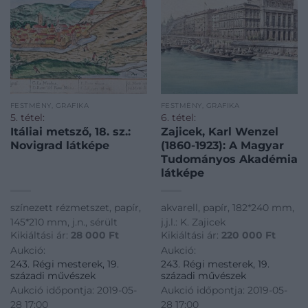
FESTMÉNY, GRAFIKA
FESTMÉNY, GRAFIKA
5. tétel:
6. tétel:
Itáliai metsző, 18. sz.:
Zajicek, Karl Wenzel
Novigrad látképe
(1860-1923): A Magyar
Tudományos Akadémia
látképe
színezett rézmetszet, papír,
akvarell, papír, 182*240 mm,
145*210 mm, j.n., sérült
j.j.l.: K. Zajicek
Kikiáltási ár:
28 000
Ft
Kikiáltási ár:
220 000
Ft
Aukció:
Aukció:
243. Régi mesterek, 19.
243. Régi mesterek, 19.
századi művészek
századi művészek
Aukció időpontja: 2019-05-
Aukció időpontja: 2019-05-
28 17:00
28 17:00