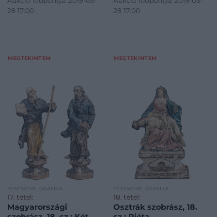
Aukció időpontja: 2019-05-
Aukció időpontja: 2019-05-
28 17:00
28 17:00
MEGTEKINTEM
MEGTEKINTEM
FESTMÉNY, GRAFIKA
FESTMÉNY, GRAFIKA
17. tétel:
18. tétel:
Magyarországi
Osztrák szobrász, 18.
szobrász, 18. sz.: Két
sz.: Piéta