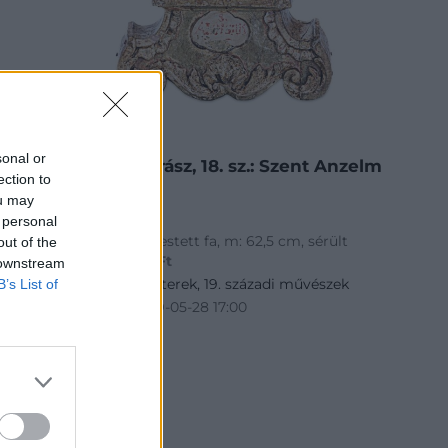
FESTMÉNY, GRAFIKA
30. tétel:
sonal or
Észak-itáliai szobrász, 18. sz.: Szent Anzelm
ection to
ou may
 personal
faragott, aranyozott, festett fa, m: 62,5 cm, sérült
out of the
Kikiáltási ár:
120 000
Ft
 downstream
Aukció:
243. Régi mesterek, 19. századi művészek
B’s List of
Aukció időpontja: 2019-05-28 17:00
MEGTEKINTEM