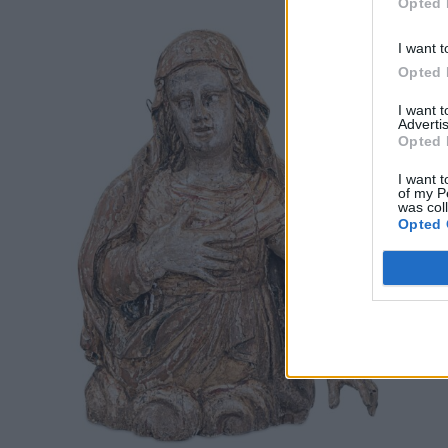
Opted 
I want t
Opted 
I want 
Advertis
Opted 
I want t
of my P
was col
Opted 