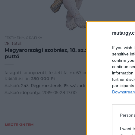
mutargy.
FESTMÉNY, GRAFIKA
28. tétel:
If you wish 
Magyarországi szobrász, 18. sz.: Fáklyát tartó
sensitive in
puttó
confirm you
continue se
faragott, aranyozott, festett fa, m: 67 cm
information 
Kikiáltási ár:
280 000
Ft
further disc
Aukció:
243. Régi mesterek, 19. századi művészek
participants
Downstream 
Aukció időpontja: 2019-05-28 17:00
Persona
MEGTEKINTEM
I want t