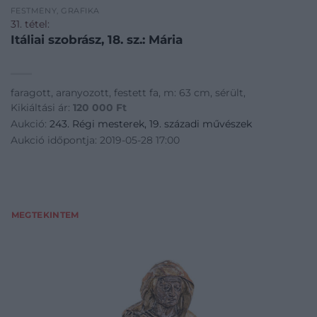
FESTMÉNY, GRAFIKA
31. tétel:
Itáliai szobrász, 18. sz.: Mária
faragott, aranyozott, festett fa, m: 63 cm, sérült,
Kikiáltási ár:
120 000
Ft
Aukció:
243. Régi mesterek, 19. századi művészek
Aukció időpontja: 2019-05-28 17:00
MEGTEKINTEM