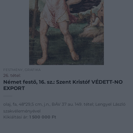
FESTMÉNY, GRAFIKA
26. tétel:
Német festő, 16. sz.: Szent Kristóf VÉDETT-NO
EXPORT
olaj, fa, 48*29,5 cm, j.n., BÁV 37 au. 149. tétel; Lengyel László
szakvéleményével
Kikiáltási ár:
1 500 000
Ft