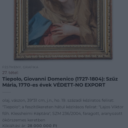
FESTMÉNY, GRAFIKA
27. tétel:
Tiepolo, Giovanni Domenico (1727-1804): Szűz
Mária, 1770-es évek VÉDETT-NO EXPORT
olaj, vászon, 39*31 cm, j.n., ho. 19. századi kéziratos felirat:
"Tiepolo"; a feszítőkereten hátul kézírásos felirat: "Lajos Viktor
főh. Klessheimi Képtára", SZM 236/2004, faragott, aranyozott
ökörszemes keretben
Kikiáltási ár:
28 000 000
Ft