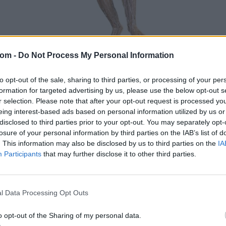
com -
Do Not Process My Personal Information
FESTMÉNY, GRAFIKA
29. tétel:
to opt-out of the sale, sharing to third parties, or processing of your per
Nyugat-magyarországi szobrász, 18. sz.:
formation for targeted advertising by us, please use the below opt-out s
Feltámadt Krisztus
r selection. Please note that after your opt-out request is processed y
eing interest-based ads based on personal information utilized by us or
faragott, aranyozott, festett fa, m: 87 cm, sérült, restaurált
disclosed to third parties prior to your opt-out. You may separately opt-
Kikiáltási ár:
380 000
Ft
losure of your personal information by third parties on the IAB’s list of
Aukció:
243. Régi mesterek, 19. századi művészek
. This information may also be disclosed by us to third parties on the
IA
Participants
that may further disclose it to other third parties.
Aukció időpontja: 2019-05-28 17:00
l Data Processing Opt Outs
MEGTEKINTEM
o opt-out of the Sharing of my personal data.