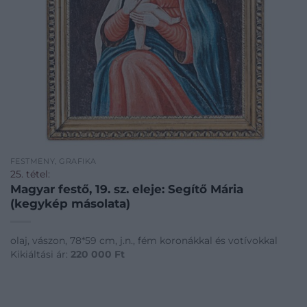
FESTMÉNY, GRAFIKA
25. tétel:
Magyar festő, 19. sz. eleje: Segítő Mária
(kegykép másolata)
olaj, vászon, 78*59 cm, j.n., fém koronákkal és votívokkal
Kikiáltási ár:
220 000
Ft