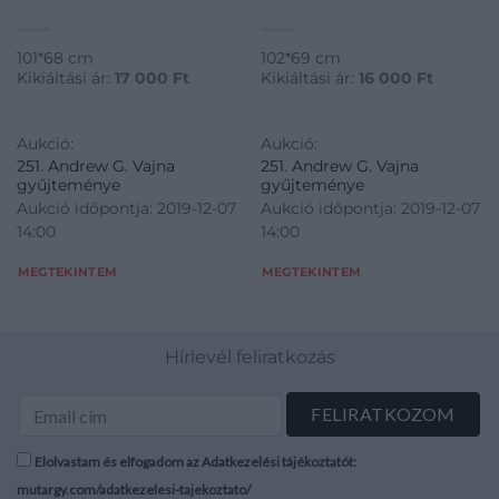
101*68 cm
102*69 cm
Kikiáltási ár:
17 000
Ft
Kikiáltási ár:
16 000
Ft
Aukció:
Aukció:
251. Andrew G. Vajna
251. Andrew G. Vajna
gyűjteménye
gyűjteménye
Aukció időpontja: 2019-12-07
Aukció időpontja: 2019-12-07
14:00
14:00
MEGTEKINTEM
MEGTEKINTEM
Hírlevél feliratkozás
Elolvastam és elfogadom az Adatkezelési tájékoztatót:
mutargy.com/adatkezelesi-tajekoztato/