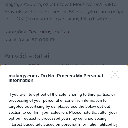
olaj, fa, 22*20 cm, ezüst rizával: Moszkva 1871, Viktor
Szavinkov ellenőrző mester, 84 zlotnyikos finomsági
jellel, G.V. (?) mesterjeggyel, arany fólia díszítéssel
Kategória:
Festmény, grafika
Kikiáltási ár:
50 000
Ft
Aukció adatai
Aukció neve:
243. Régi mesterek, 19. századi művészek
Aukció dátuma: 2019.05.28
mutargy.com -
Do Not Process My Personal
Information
Aukció ideje: 17:00
Aukció helye: Budapest, Balaton utca 8.
If you wish to opt-out of the sale, sharing to third parties, or
processing of your personal or sensitive information for
Tételszám: 45
targeted advertising by us, please use the below opt-out
section to confirm your selection. Please note that after your
Eladó adatai
opt-out request is processed you may continue seeing
interest-based ads based on personal information utilized by