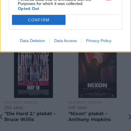
Purposes for which it was collected.
Opted Out
CONFIRM
KAPCSOLÓDÓ MŰTÁRGYAK
Data Deletion
Data Access
Privacy Policy
FESTMÉNY, GRAFIKA
FESTMÉNY, GRAFIKA
253. tétel:
247. tétel:
"Die Hard 2." plakát –
"Nixon" plakát –
Bruce Willis
Anthony Hopkins