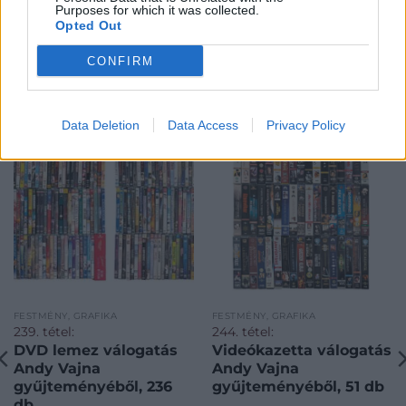
Purposes for which it was collected.
Opted Out
CONFIRM
KAPCSOLÓDÓ MŰTÁRGYAK
Data Deletion
Data Access
Privacy Policy
FESTMÉNY, GRAFIKA
FESTMÉNY, GRAFIKA
239. tétel:
244. tétel:
DVD lemez válogatás
Videókazetta válogatás
Andy Vajna
Andy Vajna
gyűjteményéből, 236
gyűjteményéből, 51 db
db