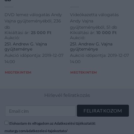
DVD lemez válogatás Andy
Videókazetta válogatás
Vajna gyűjteményéből, 236
Andy Vajna
db
gyűjteményéből, 51 db
Kikiáltási ár:
25 000
Ft
Kikiáltási ár:
10 000
Ft
Aukció:
Aukció:
251. Andrew G. Vajna
251. Andrew G. Vajna
gyűjteménye
gyűjteménye
Aukció időpontja: 2019-12-07
Aukció időpontja: 2019-12-07
14:00
14:00
MEGTEKINTEM
MEGTEKINTEM
Hírlevél feliratkozás
Elolvastam és elfogadom az Adatkezelési tájékoztatót:
mutargy.com/adatkezelesi-tajekoztato/