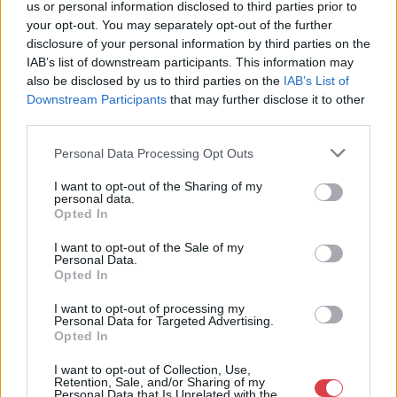
us or personal information disclosed to third parties prior to
Aukciósház
your opt-out. You may separately opt-out of the further
disclosure of your personal information by third parties on the
Cím: Müller Márta
IAB’s list of downstream participants. This information may
Nagyházi Galéria és Aukciósház
also be disclosed by us to third parties on the
IAB’s List of
Kft.
1055 Budapest, Balaton utca 8.
Downstream Participants
that may further disclose it to other
third parties.
Telefon: +361 475 6000 +361
4756005
Personal Data Processing Opt Outs
Weboldal:
I want to opt-out of the Sharing of my
http://www.nagyhazi.hu
personal data.
Opted In
Bemutatkozás: Magas színvonalú festmények és műtárgyak,
bútorok, szőnyegek, üveg, porcelán és ezüst tárgyak, ékszerek,
I want to opt-out of the Sale of my
néprajzi tárgyak értékesítése és aukcionálása. Hagyatékok és
Personal Data.
gyűjtemények árverezése. Ingyenes értékbecslés. Árveréseinkre
Opted In
a tárgyfelvétel folyamatos.
I want to opt-out of processing my
Personal Data for Targeted Advertising.
GALÉRIA TOVÁBBI MŰTÁRGYAI
Opted In
I want to opt-out of Collection, Use,
Retention, Sale, and/or Sharing of my
Personal Data that Is Unrelated with the