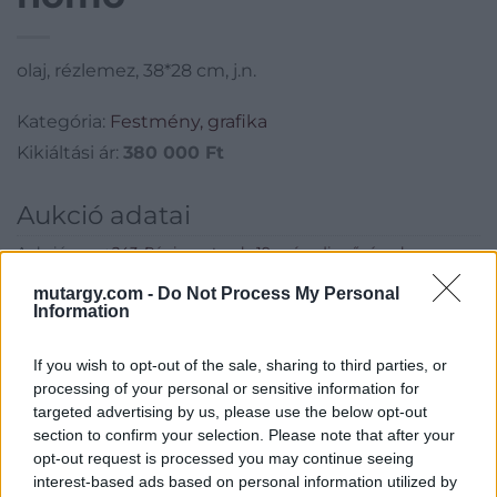
olaj, rézlemez, 38*28 cm, j.n.
Kategória:
Festmény, grafika
Kikiáltási ár:
380 000
Ft
Aukció adatai
Aukció neve:
243. Régi mesterek, 19. századi művészek
Aukció dátuma: 2019.05.28
mutargy.com -
Do Not Process My Personal
Information
Aukció ideje: 17:00
Aukció helye: Budapest, Balaton utca 8.
If you wish to opt-out of the sale, sharing to third parties, or
processing of your personal or sensitive information for
Tételszám: 23
targeted advertising by us, please use the below opt-out
section to confirm your selection. Please note that after your
Eladó adatai
opt-out request is processed you may continue seeing
interest-based ads based on personal information utilized by
Eladó:
Nagyházi Galéria és