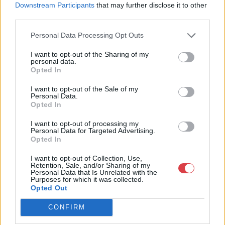
Downstream Participants
that may further disclose it to other
Bemutatkozás: 2013 nyarán nyitottuk meg Galériánkat
third parties.
Budapesten, a II. kerületben. Célunk, hogy az eladók optimális
áron, gyorsan találjanak vevőt műtárgyaikra, az eladók pedig
Personal Data Processing Opt Outs
rendszeresen tudják gazdagítani gyűjteményüket változatos
kínálatunkból. Ezért is rendezünk minden második héten,
I want to opt-out of the Sharing of my
personal data.
szerda esténként online árverést! Kedd-től péntek-ig 11.00-este
Opted In
18.00 óráig várjuk szeretettel az érdeklődőket.
I want to opt-out of the Sale of my
GALÉRIA TOVÁBBI MŰTÁRGYAI
Personal Data.
Opted In
I want to opt-out of processing my
Personal Data for Targeted Advertising.
Opted In
I want to opt-out of Collection, Use,
Retention, Sale, and/or Sharing of my
Personal Data that Is Unrelated with the
Purposes for which it was collected.
KAPCSOLÓDÓ MŰTÁRGYAK
Opted Out
CONFIRM