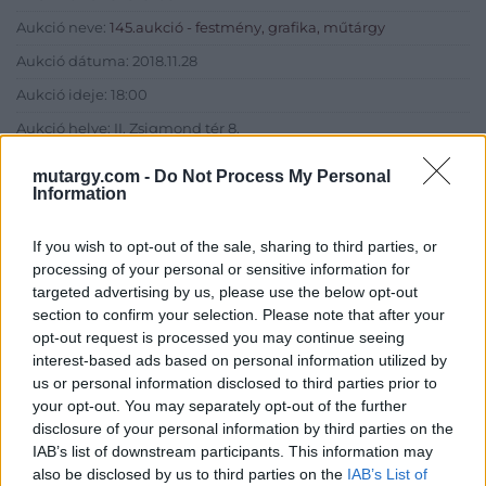
Aukció neve:
145.aukció - festmény, grafika, műtárgy
Aukció dátuma: 2018.11.28
Aukció ideje: 18:00
Aukció helye: II. Zsigmond tér 8.
Tételszám: 11
mutargy.com -
Do Not Process My Personal
Information
Eladó adatai
If you wish to opt-out of the sale, sharing to third parties, or
Eladó:
Műgyűjtők Háza Kft.
processing of your personal or sensitive information for
targeted advertising by us, please use the below opt-out
Cím: Dudás Attila
section to confirm your selection. Please note that after your
Műgyűjtők Háza kft.
opt-out request is processed you may continue seeing
Budapest
interest-based ads based on personal information utilized by
1023.Bp. Zsigmond tér 11.
us or personal information disclosed to third parties prior to
1023
your opt-out. You may separately opt-out of the further
Telefon: 18008123
disclosure of your personal information by third parties on the
IAB’s list of downstream participants. This information may
Weboldal:
also be disclosed by us to third parties on the
IAB’s List of
http://www.mugyujtokhaza.hu