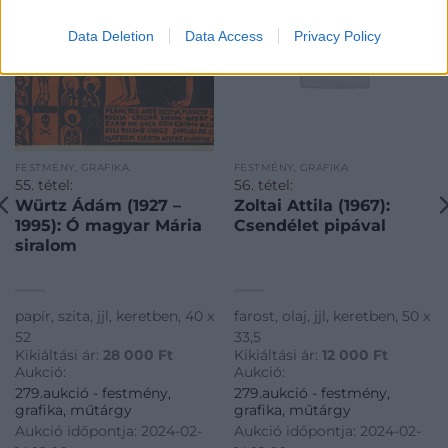
Data Deletion
Data Access
Privacy Policy
FESTMÉNY, GRAFIKA
FESTMÉNY, GRAFIKA
55. tétel:
56. tétel:
Würtz Ádám (1927 –
Zoltai Attila (1967):
1995): Ó magyar Mária
Csendélet pipával
siralom
papír, szita, jjl, keretben, 40 x
farost, olaj, jjl, keretben, 50 x
52
33,5
Kikiáltási ár:
28 000
Ft
Kikiáltási ár:
12 000
Ft
Aukció:
Aukció:
279.aukció - festmény,
279.aukció - festmény,
grafika, műtárgy
grafika, műtárgy
Aukció időpontja: 2024-02-
Aukció időpontja: 2024-02-