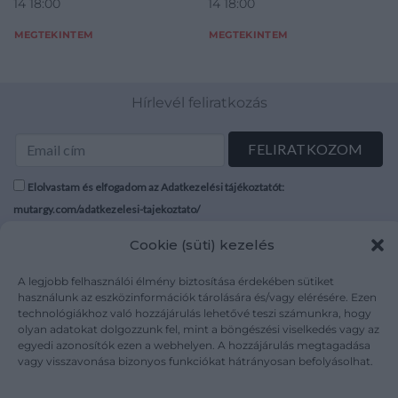
14 18:00
14 18:00
MEGTEKINTEM
MEGTEKINTEM
Hírlevél feliratkozás
Elolvastam és elfogadom az Adatkezelési tájékoztatót:
mutargy.com/adatkezelesi-tajekoztato/
Cookie (süti) kezelés
Rólunk
Áraink
Médiaajánlat
ÁSZF
A legjobb felhasználói élmény biztosítása érdekében sütiket
Karrier
Adatvédelem
használunk az eszközinformációk tárolására és/vagy elérésére. Ezen
technológiákhoz való hozzájárulás lehetővé teszi számunkra, hogy
Kapcsolat
Impresszum
olyan adatokat dolgozzunk fel, mint a böngészési viselkedés vagy az
egyedi azonosítók ezen a webhelyen. A hozzájárulás megtagadása
vagy visszavonása bizonyos funkciókat hátrányosan befolyásolhat.
Kövesse a műtárgy.com-ot