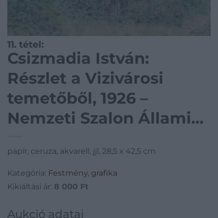
11. tétel:
Csizmadia István:
Részlet a Vizivárosi
temetőből, 1926 –
Nemzeti Szalon Állami
rajzversenydíj nyertese
papír, ceruza, akvarell, jjl, 28,5 x 42,5 cm
1927-ben
Kategória:
Festmény, grafika
Kikiáltási ár:
8 000
Ft
Aukció adatai