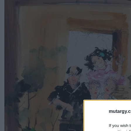
mutargy.
If you wish 