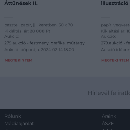
Áttünések II.
illusztráció
pasztel, papír, jjl, keretben, 50 x 70
papír, vegyeste
Kikiáltási ár:
28 000
Ft
Kikiáltási ár:
1
Aukció:
Aukció:
279.aukció - festmény, grafika, műtárgy
279.aukció - f
Aukció időpontja: 2024-02-14 18:00
Aukció időpont
MEGTEKINTEM
MEGTEKINTEM
Hírlevél felirat
Rólunk
Áraink
Médiaajánlat
ÁSZF