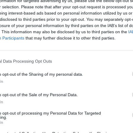
formation for targeted advertising by us, please use the below opt-out s
Cím: Dudás Attila
r selection. Please note that after your opt-out request is processed y
Műgyűjtők Háza kft.
eing interest-based ads based on personal information utilized by us or
Budapest
disclosed to third parties prior to your opt-out. You may separately opt-
1023.Bp. Zsigmond tér 11.
losure of your personal information by third parties on the IAB’s list of
1023
. This information may also be disclosed by us to third parties on the
IA
Participants
that may further disclose it to other third parties.
Telefon: 18008123
Weboldal:
http://www.mu
Bemutatkozás: 2013 nyarán nyitottuk meg Galériá
l Data Processing Opt Outs
optimális áron, gyorsan találjanak vevőt műtárg
gyűjteményüket változatos kínálatunkból. Ezért
o opt-out of the Sharing of my personal data.
árverést! Kedd-től péntek-ig 11.00-este 18.00 órái
In
GALÉRIA TOVÁBBI MŰTÁRGYAI
o opt-out of the Sale of my Personal Data.
In
to opt-out of processing my Personal Data for Targeted
ing.
In