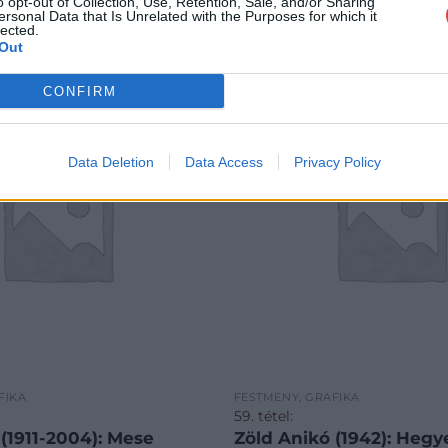
o opt-out of Collection, Use, Retention, Sale, and/or Sharing
ersonal Data that Is Unrelated with the Purposes for which it
lected.
Out
CONFIRM
Data Deletion
Data Access
Privacy Policy
FIKA
FESTMÉNY, GRAFIKA
59. tétel:
 (1911-2004): Mese
Zöld Anikó (1942): Hegy