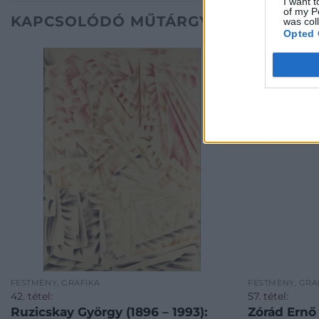
I want t
of my P
KAPCSOLÓDÓ MŰTÁRGYAK
was col
Opted 
FESTMÉNY, GRAFIKA
FESTMÉNY, GRA
42. tétel:
57. tétel:
Ruzicskay György (1896 – 1993):
Zórád Ernő