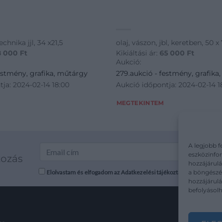
chnika jjl, 34 x21,5
olaj, vászon, jbl, keretben, 50 x
8 000
Ft
Kikiáltási ár:
65 000
Ft
Aukció:
estmény, grafika, műtárgy
279.aukció - festmény, grafika
ja: 2024-02-14 18:00
Aukció időpontja: 2024-02-14 1
MEGTEKINTEM
A legjobb f
eszközinfor
kozás
hozzájárulá
a böngészés
Elolvastam és elfogadom az Adatkezelési tájékoztatót: mutargy.co
hozzájárul
befolyásolh