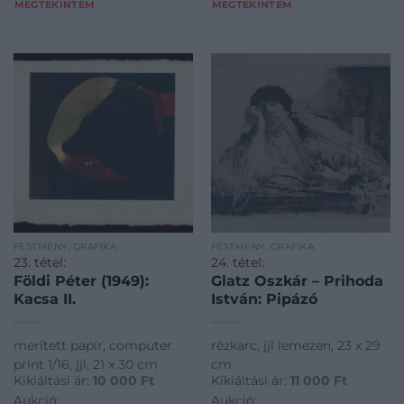
MEGTEKINTEM
MEGTEKINTEM
FESTMÉNY, GRAFIKA
FESTMÉNY, GRAFIKA
23. tétel:
24. tétel:
Földi Péter (1949):
Glatz Oszkár – Prihoda
Kacsa II.
István: Pipázó
merített papír, computer
rézkarc, jjl lemezen, 23 x 29
print 1/16, jjl, 21 x 30 cm
cm
Kikiáltási ár:
10 000
Ft
Kikiáltási ár:
11 000
Ft
Aukció:
Aukció: