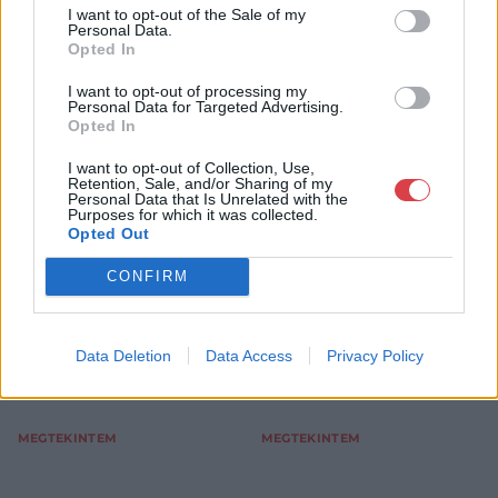
I want to opt-out of the Sale of my
Personal Data.
Opted In
I want to opt-out of processing my
FESTMÉNY, GRAFIKA
FESTMÉNY, GRAFIKA
Personal Data for Targeted Advertising.
13. tétel:
14. tétel:
Opted In
Császár Attila (1951 –
Csepeli Németh Miklós
2002): Erotikus táj
(1934 – 2012): Éjszakai
I want to opt-out of Collection, Use,
Retention, Sale, and/or Sharing of my
kilátás
Personal Data that Is Unrelated with the
Purposes for which it was collected.
Opted Out
farost, olaj, jjl, 15 x 15 cm
vászon, olaj, jn, 100 x 131 cm
Kikiáltási ár:
15 000
Ft
Kikiáltási ár:
80 000
Ft
CONFIRM
Aukció:
Aukció:
139.aukció - festmény,
139.aukció - festmény,
grafika, műtárgy
grafika, műtárgy
Aukció időpontja: 2018-09-
Aukció időpontja: 2018-09-
Data Deletion
Data Access
Privacy Policy
05 18:00
05 18:00
MEGTEKINTEM
MEGTEKINTEM