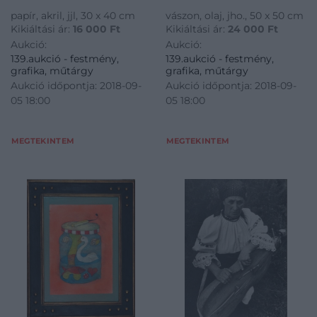
papír, akril, jjl, 30 x 40 cm
vászon, olaj, jho., 50 x 50 cm
Kikiáltási ár:
16 000
Ft
Kikiáltási ár:
24 000
Ft
Aukció:
Aukció:
139.aukció - festmény,
139.aukció - festmény,
grafika, műtárgy
grafika, műtárgy
Aukció időpontja: 2018-09-
Aukció időpontja: 2018-09-
05 18:00
05 18:00
MEGTEKINTEM
MEGTEKINTEM