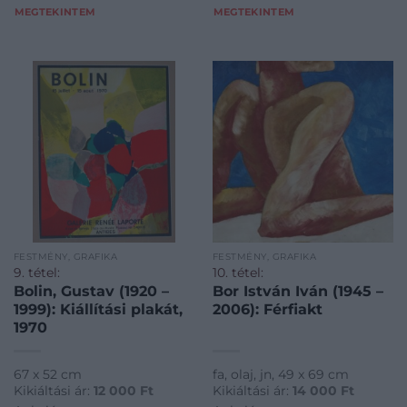
MEGTEKINTEM
MEGTEKINTEM
FESTMÉNY, GRAFIKA
FESTMÉNY, GRAFIKA
9. tétel:
10. tétel:
Bolin, Gustav (1920 –
Bor István Iván (1945 –
1999): Kiállítási plakát,
2006): Férfiakt
1970
67 x 52 cm
fa, olaj, jn, 49 x 69 cm
Kikiáltási ár:
12 000
Ft
Kikiáltási ár:
14 000
Ft