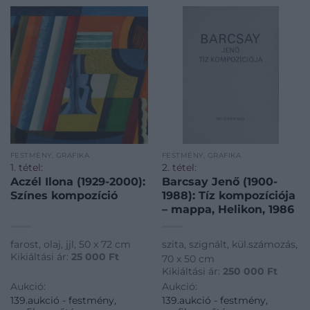
FESTMÉNY, GRAFIKA
FESTMÉNY, GRAFIKA
1. tétel:
2. tétel:
Aczél Ilona (1929-2000):
Barcsay Jenő (1900-
Színes kompozíció
1988): Tíz kompozíciója
– mappa, Helikon, 1986
farost, olaj, jjl, 50 x 72 cm
szita, szignált, kül.számozás,
Kikiáltási ár:
25 000
Ft
70 x 50 cm
Kikiáltási ár:
250 000
Ft
Aukció:
Aukció:
139.aukció - festmény,
139.aukció - festmény,