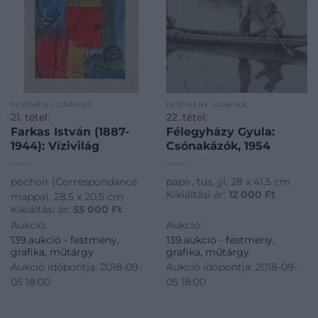
FESTMÉNY, GRAFIKA
FESTMÉNY, GRAFIKA
21. tétel:
22. tétel:
Farkas István (1887-
Félegyházy Gyula:
1944): Vízivilág
Csónakázók, 1954
pochoir (Correspondance
papír, tus, jjl, 28 x 41,5 cm
Kikiáltási ár:
12 000
Ft
mappa), 28,5 x 20,5 cm
Kikiáltási ár:
55 000
Ft
Aukció:
Aukció:
139.aukció - festmény,
139.aukció - festmény,
grafika, műtárgy
grafika, műtárgy
Aukció időpontja: 2018-09-
Aukció időpontja: 2018-09-
05 18:00
05 18:00