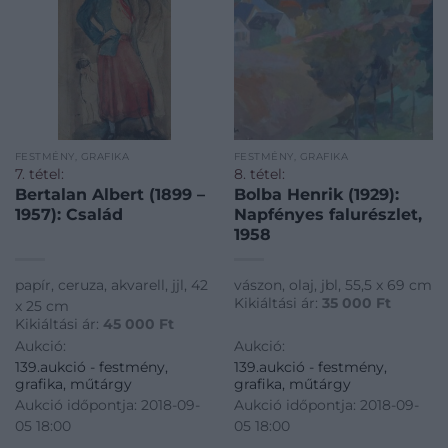
FESTMÉNY, GRAFIKA
FESTMÉNY, GRAFIKA
7. tétel:
8. tétel:
Bertalan Albert (1899 –
Bolba Henrik (1929):
1957): Család
Napfényes falurészlet,
1958
papír, ceruza, akvarell, jjl, 42
vászon, olaj, jbl, 55,5 x 69 cm
Kikiáltási ár:
35 000
Ft
x 25 cm
Kikiáltási ár:
45 000
Ft
Aukció:
Aukció:
139.aukció - festmény,
139.aukció - festmény,
grafika, műtárgy
grafika, műtárgy
Aukció időpontja: 2018-09-
Aukció időpontja: 2018-09-
05 18:00
05 18:00