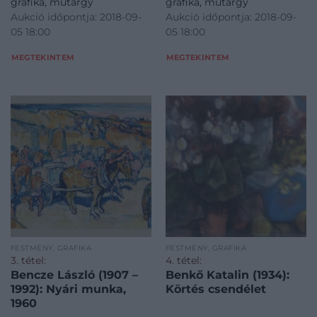
grafika, műtárgy
grafika, műtárgy
Aukció időpontja: 2018-09-
Aukció időpontja: 2018-09-
05 18:00
05 18:00
MEGTEKINTEM
MEGTEKINTEM
FESTMÉNY, GRAFIKA
FESTMÉNY, GRAFIKA
3. tétel:
4. tétel:
Bencze László (1907 –
Benkő Katalin (1934):
1992): Nyári munka,
Körtés csendélet
1960