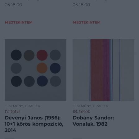
05 18:00
05 18:00
MEGTEKINTEM
MEGTEKINTEM
FESTMÉNY, GRAFIKA
FESTMÉNY, GRAFIKA
17. tétel:
18. tétel:
Dévényi János (1956):
Dobány Sándor:
10+1 körös kompozíció,
Vonalak, 1982
2014