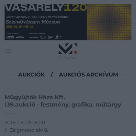
Skip
to
content
AUKCIÓK
/
AUKCIÓS ARCHÍVUM
Műgyűjtők Háza Kft.
139.aukció - festmény, grafika, műtárgy
2018-09-05 18:00
II. Zsigmond tér 8.