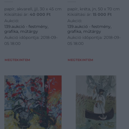
papír, akvarell, jjl, 30 x 45 cm
papír, kréta, jn, 50 x 70 cm
Kikiáltási ár:
40 000
Ft
Kikiáltási ár:
15 000
Ft
Aukció:
Aukció:
139.aukció - festmény,
139.aukció - festmény,
grafika, műtárgy
grafika, műtárgy
Aukció időpontja: 2018-09-
Aukció időpontja: 2018-09-
05 18:00
05 18:00
MEGTEKINTEM
MEGTEKINTEM