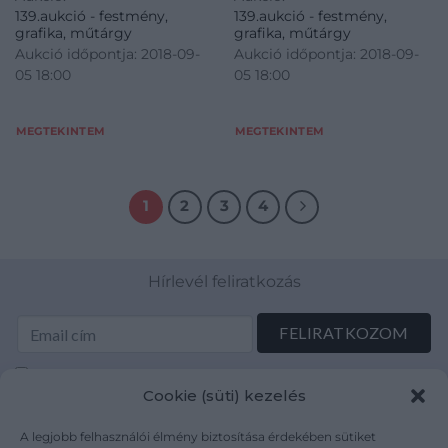
139.aukció - festmény,
139.aukció - festmény,
grafika, műtárgy
grafika, műtárgy
Aukció időpontja: 2018-09-
Aukció időpontja: 2018-09-
05 18:00
05 18:00
MEGTEKINTEM
MEGTEKINTEM
1
2
3
4
Hírlevél feliratkozás
Elolvastam és elfogadom az Adatkezelési tájékoztatót:
Cookie (süti) kezelés
mutargy.com/adatkezelesi-tajekoztato/
A legjobb felhasználói élmény biztosítása érdekében sütiket