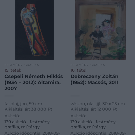
FESTMÉNY, GRAFIKA
FESTMÉNY, GRAFIKA
15. tétel:
16. tétel:
Csepeli Németh Miklós
Debreczeny Zoltán
(1934 – 2012): Altamira,
(1952): Macsós, 2011
2007
fa, olaj, jho, 59 cm
vászon, olaj, jjl, 30 x 25 cm
Kikiáltási ár:
38 000
Ft
Kikiáltási ár:
12 000
Ft
Aukció:
Aukció:
139.aukció - festmény,
139.aukció - festmény,
grafika, műtárgy
grafika, műtárgy
Aukció időpontja: 2018-09-
Aukció időpontja: 2018-09-