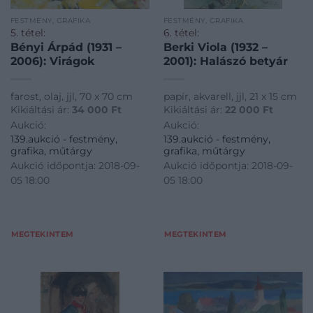
FESTMÉNY, GRAFIKA
FESTMÉNY, GRAFIKA
5. tétel:
6. tétel:
Bényi Árpád (1931 –
Berki Viola (1932 –
2006): Virágok
2001): Halászó betyár
farost, olaj, jjl, 70 x 70 cm
papír, akvarell, jjl, 21 x 15 cm
Kikiáltási ár:
34 000
Ft
Kikiáltási ár:
22 000
Ft
Aukció:
Aukció:
139.aukció - festmény,
139.aukció - festmény,
grafika, műtárgy
grafika, műtárgy
Aukció időpontja: 2018-09-
Aukció időpontja: 2018-09-
05 18:00
05 18:00
MEGTEKINTEM
MEGTEKINTEM