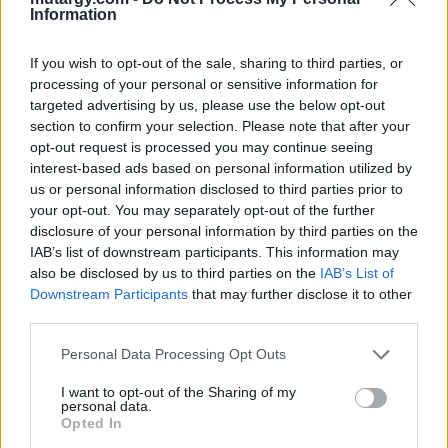
Information
Nagy fa, 2017
Szolnoki (1898 – 1984):
Nyári virágcsendélet
If you wish to opt-out of the sale, sharing to third parties, or
processing of your personal or sensitive information for
farost, olaj, jbl, 84,5 x 84,5
vászon, olaj, jbl, 64 x 53 cm
targeted advertising by us, please use the below opt-out
Kikiáltási ár:
80 000
Ft
cm
section to confirm your selection. Please note that after your
Kikiáltási ár:
110 000
Ft
opt-out request is processed you may continue seeing
Aukció:
Aukció:
interest-based ads based on personal information utilized by
139.aukció - festmény,
139.aukció - festmény,
us or personal information disclosed to third parties prior to
grafika, műtárgy
grafika, műtárgy
your opt-out. You may separately opt-out of the further
Aukció időpontja: 2018-09-
Aukció időpontja: 2018-09-
disclosure of your personal information by third parties on the
05 18:00
05 18:00
IAB’s list of downstream participants. This information may
MEGTEKINTEM
MEGTEKINTEM
also be disclosed by us to third parties on the
IAB’s List of
Downstream Participants
that may further disclose it to other
third parties.
Personal Data Processing Opt Outs
I want to opt-out of the Sharing of my
personal data.
Opted In