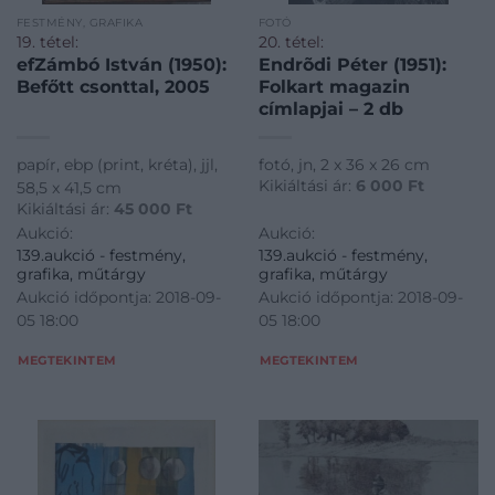
FESTMÉNY, GRAFIKA
FOTÓ
19. tétel:
20. tétel:
efZámbó István (1950):
Endrõdi Péter (1951):
Befőtt csonttal, 2005
Folkart magazin
címlapjai – 2 db
papír, ebp (print, kréta), jjl,
fotó, jn, 2 x 36 x 26 cm
Kikiáltási ár:
6 000
Ft
58,5 x 41,5 cm
Kikiáltási ár:
45 000
Ft
Aukció:
Aukció:
139.aukció - festmény,
139.aukció - festmény,
grafika, műtárgy
grafika, műtárgy
Aukció időpontja: 2018-09-
Aukció időpontja: 2018-09-
05 18:00
05 18:00
MEGTEKINTEM
MEGTEKINTEM