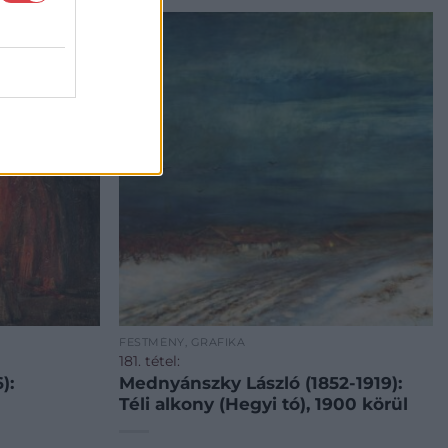
FESTMÉNY, GRAFIKA
181. tétel:
):
Mednyánszky László (1852-1919):
Téli alkony (Hegyi tó), 1900 körül