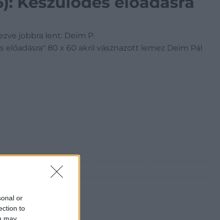
6): Készülődés előadásra
lezve jobbra lent: Deim P.
s előadásra" 80 x 60 akril vásznazott lemez Deim Pál
sonal or
ection to
ou may