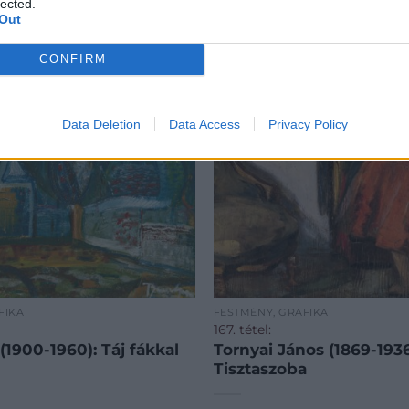
lected.
Out
CONFIRM
Data Deletion
Data Access
Privacy Policy
FIKA
FESTMÉNY, GRAFIKA
167. tétel:
1900-1960): Táj fákkal
Tornyai János (1869-1936
Tisztaszoba