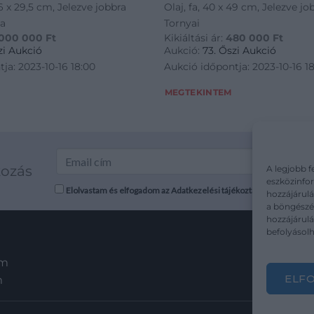
26 x 29,5 cm, Jelezve jobbra
Olaj, fa, 40 x 49 cm, Jelezve job
za
Tornyai
 000 000
Ft
Kikiáltási ár:
480 000
Ft
zi Aukció
Aukció:
73. Őszi Aukció
ja: 2023-10-16 18:00
Aukció időpontja: 2023-10-16 1
MEGTEKINTEM
kozás
A legjobb f
eszközinfor
Elolvastam és elfogadom az Adatkezelési tájékoztatót: mutargy.co
hozzájárulá
a böngészés
hozzájárul
befolyásolh
em
ELF
m