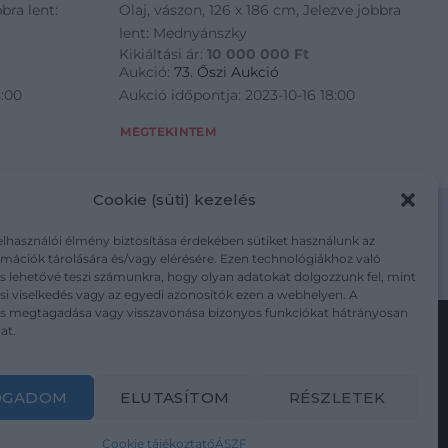
bra lent:
Olaj, vászon, 126 x 186 cm, Jelezve jobbra
lent: Mednyánszky
Kikiáltási ár:
10 000 000
Ft
Aukció:
73. Őszi Aukció
8:00
Aukció időpontja: 2023-10-16 18:00
MEGTEKINTEM
Cookie (süti) kezelés
elhasználói élmény biztosítása érdekében sütiket használunk az
mációk tárolására és/vagy elérésére. Ezen technológiákhoz való
m/adatkezelesi-tajekoztato/
s lehetővé teszi számunkra, hogy olyan adatokat dolgozzunk fel, mint
i viselkedés vagy az egyedi azonosítók ezen a webhelyen. A
ás megtagadása vagy visszavonása bizonyos funkciókat hátrányosan
at.
Kövesse a műtárgy.com-ot
OGADOM
ELUTASÍTOM
RÉSZLETEK
Cookie tájékoztató
ÁSZF