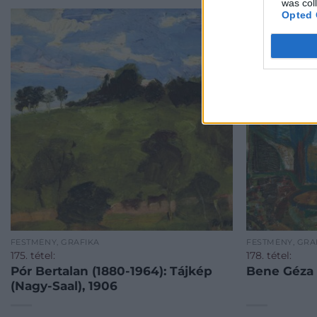
was col
Opted 
FESTMÉNY, GRAFIKA
FESTMÉNY, GRA
175. tétel:
178. tétel:
Pór Bertalan (1880-1964): Tájkép
Bene Géza (
(Nagy-Saal), 1906