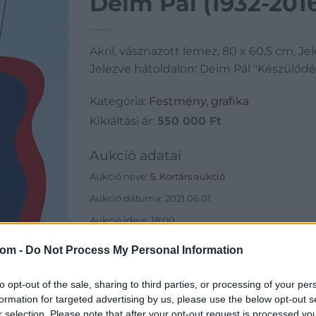
Deim Pál (1932-201
Akril, vásznazott lemez, 80 x 60,5 cm, Je
Jelezve hátoldalon: Deim Pál "Készülődé
Kategória:
Festmény, grafika
Kikiáltási ár:
550 000
Ft
Aukció adatai
Aukció neve:
5. Kortárs aukció
Aukció dátuma: 2021.06.01
Aukció ideje: 18:00
Aukció helye: Budapest Kongresszusi Központ
com -
Do Not Process My Personal Information
Tételszám: 9
to opt-out of the sale, sharing to third parties, or processing of your per
formation for targeted advertising by us, please use the below opt-out s
Eladó adatai
r selection. Please note that after your opt-out request is processed y