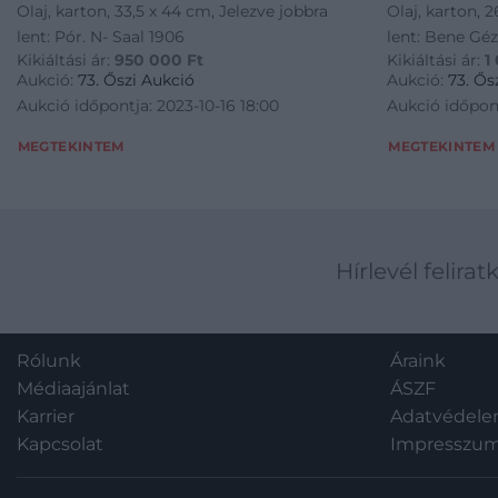
Olaj, karton, 33,5 x 44 cm, Jelezve jobbra
Olaj, karton, 
lent: Pór. N- Saal 1906
lent: Bene Gé
Kikiáltási ár:
950 000
Ft
Kikiáltási ár:
1
Aukció:
73. Őszi Aukció
Aukció:
73. Ős
Aukció időpontja: 2023-10-16 18:00
Aukció időpont
MEGTEKINTEM
MEGTEKINTEM
Hírlevél felirat
Rólunk
Áraink
Médiaajánlat
ÁSZF
Karrier
Adatvédel
Kapcsolat
Impresszu