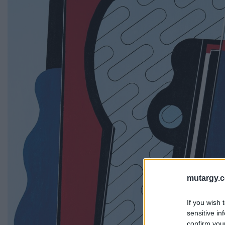
mutargy.
If you wish 
sensitive in
confirm you