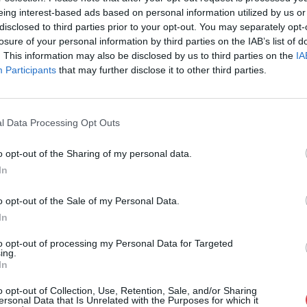
Eladó:
Virág Judit Galéria
eing interest-based ads based on personal information utilized by us or
disclosed to third parties prior to your opt-out. You may separately opt-
Cím: Nemes Zsófia
losure of your personal information by third parties on the IAB’s list of
Mű-Terem Galéria Kft.
. This information may also be disclosed by us to third parties on the
IA
1055 Budapest, Falk Miksa u. 
Participants
that may further disclose it to other third parties.
Telefon: 36-1-312-2071, 269-46
Weboldal:
http://www.viragjud
Bemutatkozás: Kiemelkedő kvalitású 19. és 20. sz
l Data Processing Opt Outs
vétele és aukcionálása. Exkluzív aukciók évente 
o opt-out of the Sharing of my personal data.
GALÉRIA TOVÁBBI MŰTÁRGYAI
In
o opt-out of the Sale of my Personal Data.
In
to opt-out of processing my Personal Data for Targeted
ing.
In
o opt-out of Collection, Use, Retention, Sale, and/or Sharing
ersonal Data that Is Unrelated with the Purposes for which it