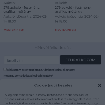
Aukció:
Aukció:
279.aukció - festmény,
279.aukció - festmény,
grafika, műtárgy
grafika, műtárgy
Aukció időpontja: 2024-02-
Aukció időpontja: 2024-02-
14 18:00
14 18:00
MEGTEKINTEM
MEGTEKINTEM
Hírlevél feliratkozás
Elolvastam és elfogadom az Adatkezelési tájékoztatót:
mutargy.com/adatkezelesi-tajekoztato/
Cookie (süti) kezelés
Rólunk
Áraink
Médiaajánlat
ÁSZF
A legjobb felhasználói élmény biztosítása érdekében sütiket
Karrier
Adatvédelem
használunk az eszközinformációk tárolására és/vagy elérésére. Ezen
technológiákhoz való hozzájárulás lehetővé teszi számunkra, hogy