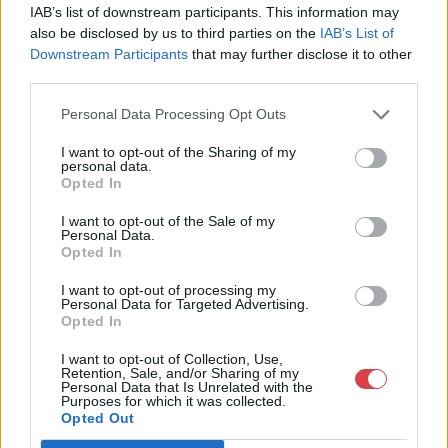
IAB’s list of downstream participants. This information may
Telefon: 18008123
also be disclosed by us to third parties on the
IAB’s List of
Downstream Participants
that may further disclose it to other
Weboldal:
third parties.
http://www.mugyujtokhaza.hu
Bemutatkozás: 2013 nyarán nyitottuk meg Galériánkat
Personal Data Processing Opt Outs
Budapesten, a II. kerületben. Célunk, hogy az eladók optimális
áron, gyorsan találjanak vevőt műtárgyaikra, az eladók pedig
I want to opt-out of the Sharing of my
personal data.
rendszeresen tudják gazdagítani gyűjteményüket változatos
Opted In
kínálatunkból. Ezért is rendezünk minden második héten,
szerda esténként online árverést! Kedd-től péntek-ig 11.00-este
I want to opt-out of the Sale of my
18.00 óráig várjuk szeretettel az érdeklődőket.
Personal Data.
Opted In
GALÉRIA TOVÁBBI MŰTÁRGYAI
I want to opt-out of processing my
Personal Data for Targeted Advertising.
Opted In
I want to opt-out of Collection, Use,
Retention, Sale, and/or Sharing of my
Personal Data that Is Unrelated with the
Purposes for which it was collected.
Opted Out