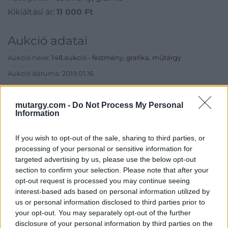
Kikiáltási ár:
11 000
Ft
Aukció adatai
Aukció neve:
148.aukció - festmény, grafika, műtárgy
Aukció dátuma: 2019.01.16
Aukció ideje: 18:00
mutargy.com -
Do Not Process My Personal
Aukció helye: II. Zsigmond tér 8.
Information
Tételszám: 9
If you wish to opt-out of the sale, sharing to third parties, or
processing of your personal or sensitive information for
Eladó adatai
targeted advertising by us, please use the below opt-out
section to confirm your selection. Please note that after your
Eladó:
Műgyűjtők Háza Kft.
opt-out request is processed you may continue seeing
Cím: Dudás Attila
interest-based ads based on personal information utilized by
Műgyűjtők Háza kft.
us or personal information disclosed to third parties prior to
Budapest
your opt-out. You may separately opt-out of the further
1023.Bp. Zsigmond tér 11.
disclosure of your personal information by third parties on the
1023