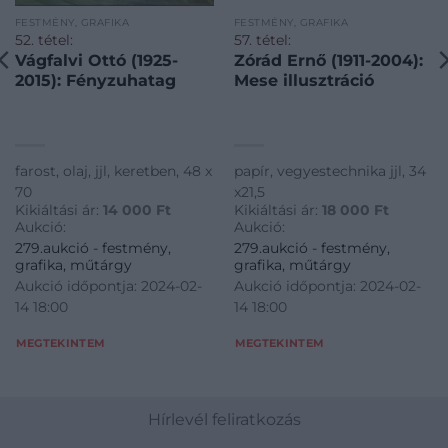
FESTMÉNY, GRAFIKA
FESTMÉNY, GRAFIKA
52. tétel:
57. tétel:
Vágfalvi Ottó (1925-
Zórád Ernő (1911-2004):
2015): Fényzuhatag
Mese illusztráció
farost, olaj, jjl, keretben, 48 x
papír, vegyestechnika jjl, 34
70
x21,5
Kikiáltási ár:
14 000
Ft
Kikiáltási ár:
18 000
Ft
Aukció:
Aukció:
279.aukció - festmény,
279.aukció - festmény,
grafika, műtárgy
grafika, műtárgy
Aukció időpontja: 2024-02-
Aukció időpontja: 2024-02-
14 18:00
14 18:00
MEGTEKINTEM
MEGTEKINTEM
Hírlevél feliratkozás