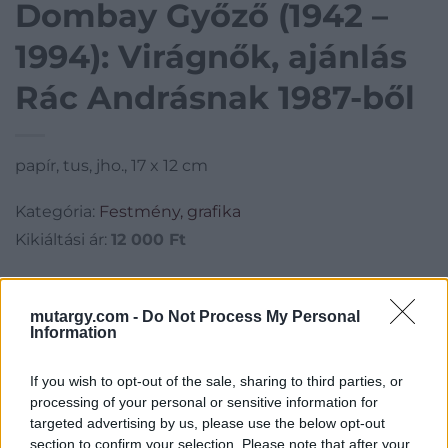
Dombay Győző (1942 –
1994): Virágnők, ajánlás
Rác Andrásnak 1987-ből
papír, tus, jho., 17 x 12 cm
Kategória:
Festmény, grafika
Kikiáltási ár:
12 000
Ft
Aukció adatai
mutargy.com -
Do Not Process My Personal
Aukció neve:
180.aukció - festmény, grafika, műtárgy
Information
Aukció dátuma: 2020.07.08
If you wish to opt-out of the sale, sharing to third parties, or
Aukció ideje: 18:00
processing of your personal or sensitive information for
Aukció helye: II. Zsigmond tér 8.
targeted advertising by us, please use the below opt-out
section to confirm your selection. Please note that after your