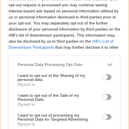
Tételszám: 13
opt-out request is processed you may continue seeing
interest-based ads based on personal information utilized by
us or personal information disclosed to third parties prior to
Eladó adatai
your opt-out. You may separately opt-out of the further
disclosure of your personal information by third parties on the
Eladó:
Műgyűjtők Háza Kft.
IAB’s list of downstream participants. This information may
Cím: Dudás Attila
also be disclosed by us to third parties on the
IAB’s List of
Műgyűjtők Háza kft.
Downstream Participants
that may further disclose it to other
Budapest
third parties.
1023.Bp. Zsigmond tér 11.
1023
Personal Data Processing Opt Outs
Telefon: 18008123
I want to opt-out of the Sharing of my
Weboldal:
personal data.
Opted In
http://www.mugyujtokhaza.hu
Bemutatkozás: 2013 nyarán nyitottuk meg Galériánkat
I want to opt-out of the Sale of my
Personal Data.
Budapesten, a II. kerületben. Célunk, hogy az eladók optimális
Opted In
áron, gyorsan találjanak vevőt műtárgyaikra, az eladók pedig
rendszeresen tudják gazdagítani gyűjteményüket változatos
I want to opt-out of processing my
kínálatunkból. Ezért is rendezünk minden második héten,
Personal Data for Targeted Advertising.
szerda esténként online árverést! Kedd-től péntek-ig 11.00-este
Opted In
18.00 óráig várjuk szeretettel az érdeklődőket.