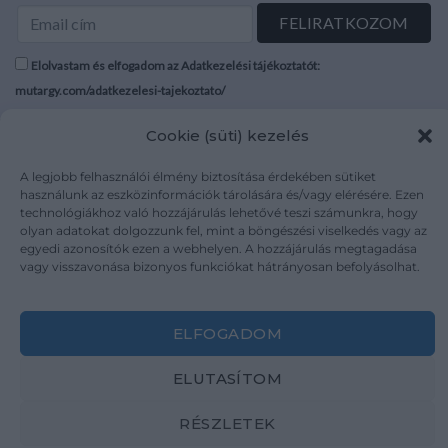
Elolvastam és elfogadom az Adatkezelési tájékoztatót:
mutargy.com/adatkezelesi-tajekoztato/
Cookie (süti) kezelés
Rólunk
Áraink
Médiaajánlat
ÁSZF
A legjobb felhasználói élmény biztosítása érdekében sütiket
Karrier
Adatvédelem
használunk az eszközinformációk tárolására és/vagy elérésére. Ezen
technológiákhoz való hozzájárulás lehetővé teszi számunkra, hogy
Kapcsolat
Impresszum
olyan adatokat dolgozzunk fel, mint a böngészési viselkedés vagy az
egyedi azonosítók ezen a webhelyen. A hozzájárulás megtagadása
vagy visszavonása bizonyos funkciókat hátrányosan befolyásolhat.
Kövesse a műtárgy.com-ot
ELFOGADOM
ELUTASÍTOM
Weboldal és Webshop készítés:
Ferenczi Sándor
RÉSZLETEK
Copyright 2026 ©
Mutargy.com