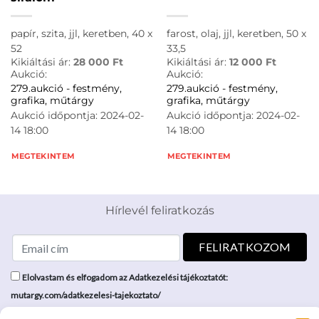
papír, szita, jjl, keretben, 40 x
farost, olaj, jjl, keretben, 50 x
52
33,5
Kikiáltási ár:
28 000
Ft
Kikiáltási ár:
12 000
Ft
Aukció:
Aukció:
279.aukció - festmény,
279.aukció - festmény,
grafika, műtárgy
grafika, műtárgy
Aukció időpontja: 2024-02-
Aukció időpontja: 2024-02-
14 18:00
14 18:00
MEGTEKINTEM
MEGTEKINTEM
Hírlevél feliratkozás
Elolvastam és elfogadom az Adatkezelési tájékoztatót:
mutargy.com/adatkezelesi-tajekoztato/