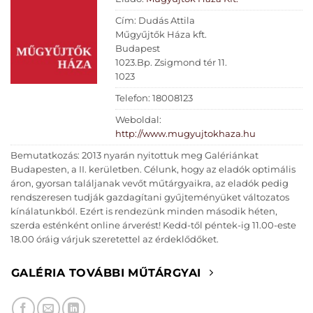
Cím: Dudás Attila
Műgyűjtők Háza kft.
Budapest
1023.Bp. Zsigmond tér 11.
1023
Telefon: 18008123
Weboldal:
http://www.mugyujtokhaza.hu
Bemutatkozás: 2013 nyarán nyitottuk meg Galériánkat
Budapesten, a II. kerületben. Célunk, hogy az eladók optimális
áron, gyorsan találjanak vevőt műtárgyaikra, az eladók pedig
rendszeresen tudják gazdagítani gyűjteményüket változatos
kínálatunkból. Ezért is rendezünk minden második héten,
szerda esténként online árverést! Kedd-től péntek-ig 11.00-este
18.00 óráig várjuk szeretettel az érdeklődőket.
GALÉRIA TOVÁBBI MŰTÁRGYAI