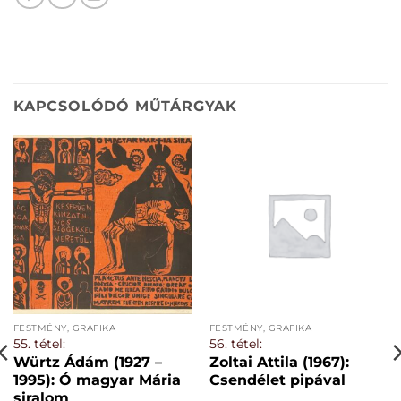
KAPCSOLÓDÓ MŰTÁRGYAK
FESTMÉNY, GRAFIKA
FESTMÉNY, GRAFIKA
55. tétel:
56. tétel:
Würtz Ádám (1927 –
Zoltai Attila (1967):
1995): Ó magyar Mária
Csendélet pipával
siralom