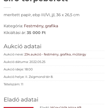
merített papír, ebp III/VI, jjl, 36 x 26,5 cm
Kategória:
Festmény, grafika
Kikiáltási ár:
35 000
Ft
Aukció adatai
Aukció neve:
234.aukció - festmény, grafika, műtárgy
Aukció dátuma: 2022.05.25
Aukció ideje: 18:00
Aukció helye: II. Zsigmond tér 8.
Tételszám: 11
Eladó adatai
Eladó:
Műgyűjtők Háza Kft.