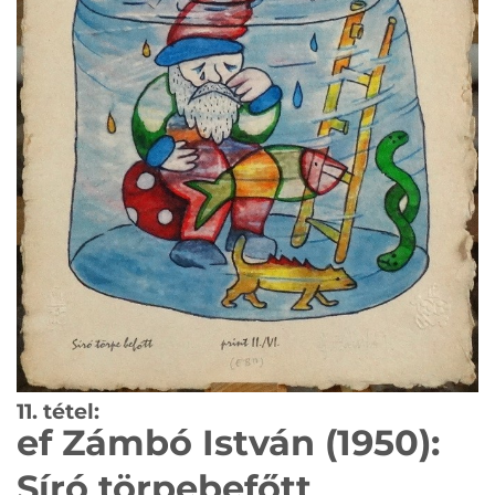
11. tétel:
ef Zámbó István (1950):
Síró törpebefőtt