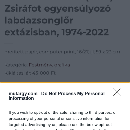
Zsiráfot egyensúlyozó
labdazsonglőr
extázisban, 1974-2022
merített papír, computer print, 16/27, jjl, 59 x 23 cm
Kategória:
Festmény, grafika
Kikiáltási ár:
45 000
Ft
Aukció adatai
mutargy.com -
Do Not Process My Personal
Information
Aukció neve:
261.aukció - festmény, grafika, műtárgy
Aukció dátuma: 2023.05.31
If you wish to opt-out of the sale, sharing to third parties, or
Aukció ideje: 18:00
processing of your personal or sensitive information for
targeted advertising by us, please use the below opt-out
Aukció helye: II. Zsigmond tér 8.