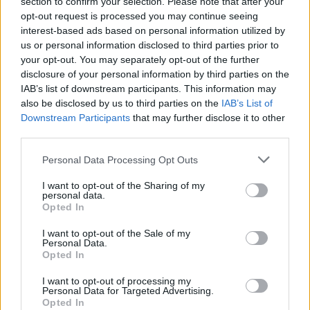
section to confirm your selection. Please note that after your
Tételszám: 11
opt-out request is processed you may continue seeing
interest-based ads based on personal information utilized by
us or personal information disclosed to third parties prior to
Eladó adatai
your opt-out. You may separately opt-out of the further
disclosure of your personal information by third parties on the
Eladó:
Műgyűjtők Háza Kft.
IAB’s list of downstream participants. This information may
Cím: Dudás Attila
also be disclosed by us to third parties on the
IAB’s List of
Műgyűjtők Háza kft.
Downstream Participants
that may further disclose it to other
Budapest
third parties.
1023.Bp. Zsigmond tér 11.
1023
Personal Data Processing Opt Outs
Telefon: 18008123
I want to opt-out of the Sharing of my
personal data.
Weboldal:
Opted In
http://www.mugyujtokhaza.hu
I want to opt-out of the Sale of my
Bemutatkozás: 2013 nyarán nyitottuk meg Galériánkat
Personal Data.
Budapesten, a II. kerületben. Célunk, hogy az eladók optimális
Opted In
áron, gyorsan találjanak vevőt műtárgyaikra, az eladók pedig
rendszeresen tudják gazdagítani gyűjteményüket változatos
I want to opt-out of processing my
kínálatunkból. Ezért is rendezünk minden második héten,
Personal Data for Targeted Advertising.
Opted In
szerda esténként online árverést! Kedd-től péntek-ig 11.00-este