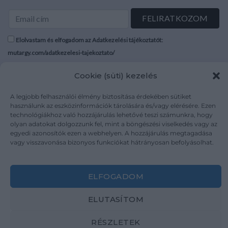
Elolvastam és elfogadom az Adatkezelési tájékoztatót:
mutargy.com/adatkezelesi-tajekoztato/
Cookie (süti) kezelés
Rólunk
Áraink
Médiaajánlat
ÁSZF
A legjobb felhasználói élmény biztosítása érdekében sütiket
Karrier
Adatvédelem
használunk az eszközinformációk tárolására és/vagy elérésére. Ezen
technológiákhoz való hozzájárulás lehetővé teszi számunkra, hogy
Kapcsolat
Impresszum
olyan adatokat dolgozzunk fel, mint a böngészési viselkedés vagy az
egyedi azonosítók ezen a webhelyen. A hozzájárulás megtagadása
vagy visszavonása bizonyos funkciókat hátrányosan befolyásolhat.
Kövesse a műtárgy.com-ot
ELFOGADOM
ELUTASÍTOM
Weboldal és Webshop készítés:
Ferenczi Sándor
RÉSZLETEK
Copyright 2026 ©
Mutargy.com