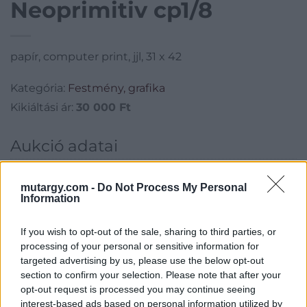
Neoprimitiv cp1/8
papír, computer print, jjl, 31 x 42
Kategória:
Festmény, grafika
Kikiáltási ár:
30 000
Ft
Aukció adatai
Aukció neve:
278.aukció - festmény, grafika, műtárgy
mutargy.com -
Do Not Process My Personal
Aukció dátuma: 2024.01.31
Information
Aukció ideje: 18:00
If you wish to opt-out of the sale, sharing to third parties, or
Aukció helye: II. Zsigmond tér 8.
processing of your personal or sensitive information for
Tételszám: 15
targeted advertising by us, please use the below opt-out
section to confirm your selection. Please note that after your
opt-out request is processed you may continue seeing
Eladó adatai
interest-based ads based on personal information utilized by