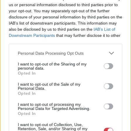
us or personal information disclosed to third parties prior to
Eladó:
Műgyűjtők Háza Kft.
your opt-out. You may separately opt-out of the further
Cím: Dudás Attila
disclosure of your personal information by third parties on the
Műgyűjtők Háza kft.
IAB’s list of downstream participants. This information may
Budapest
also be disclosed by us to third parties on the
IAB’s List of
1023.Bp. Zsigmond tér 11.
Downstream Participants
that may further disclose it to other
1023
third parties.
Telefon: 18008123
Personal Data Processing Opt Outs
Weboldal:
http://www.mugyujtokhaza.hu
I want to opt-out of the Sharing of my
personal data.
Bemutatkozás: 2013 nyarán nyitottuk meg Galériánkat
Opted In
Budapesten, a II. kerületben. Célunk, hogy az eladók optimális
áron, gyorsan találjanak vevőt műtárgyaikra, az eladók pedig
I want to opt-out of the Sale of my
Personal Data.
rendszeresen tudják gazdagítani gyűjteményüket változatos
Opted In
kínálatunkból. Ezért is rendezünk minden második héten,
szerda esténként online árverést! Kedd-től péntek-ig 11.00-este
I want to opt-out of processing my
18.00 óráig várjuk szeretettel az érdeklődőket.
Personal Data for Targeted Advertising.
Opted In
GALÉRIA TOVÁBBI MŰTÁRGYAI
I want to opt-out of Collection, Use,
Retention, Sale, and/or Sharing of my