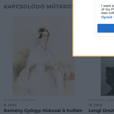
I want t
KAPCSOLÓDÓ MŰTÁRGYAK
of my P
was col
Opted 
FESTMÉNY, GRAFIKA
FESTMÉNY, GRA
8. tétel:
16. tétel:
Kemény György: Hokusai A hullám
Lengl Orso