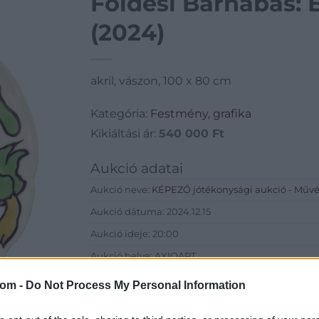
Földesi Barnabás: 
(2024)
akril, vászon, 100 x 80 cm
Kategória:
Festmény, grafika
Kikiáltási ár:
540 000
Ft
Aukció adatai
Aukció neve:
KÉPEZŐ jótékonysági aukció - Művés
Aukció dátuma: 2024.12.15
Aukció ideje: 20:00
Aukció helye: AXIOART
Tételszám: 4
com -
Do Not Process My Personal Information
Eladó adatai