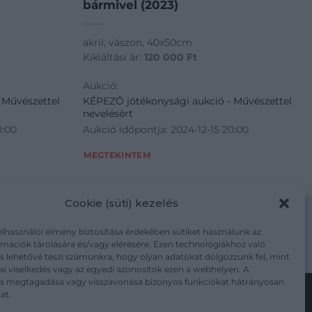
bármivel (2023)
akril, vászon, 40x50cm
Kikiáltási ár:
120 000
Ft
Aukció:
 Művészettel
KÉPEZŐ jótékonysági aukció - Művészettel
nevelésért
0:00
Aukció időpontja: 2024-12-15 20:00
MEGTEKINTEM
Cookie (süti) kezelés
elhasználói élmény biztosítása érdekében sütiket használunk az
mációk tárolására és/vagy elérésére. Ezen technológiákhoz való
m/adatkezelesi-tajekoztato/
s lehetővé teszi számunkra, hogy olyan adatokat dolgozzunk fel, mint
i viselkedés vagy az egyedi azonosítók ezen a webhelyen. A
ás megtagadása vagy visszavonása bizonyos funkciókat hátrányosan
at.
Kövesse a műtárgy.com-ot