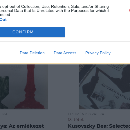
o opt-out of Collection, Use, Retention, Sale, and/or Sharing
ersonal Data that Is Unrelated with the Purposes for which it
lected.
Out
CONFIRM
Data Deletion
Data Access
Privacy Policy
FIKA
FESTMÉNY, GRAFIKA
13. tétel:
lya: Az emlékezet
Kusovszky Bea: Selected