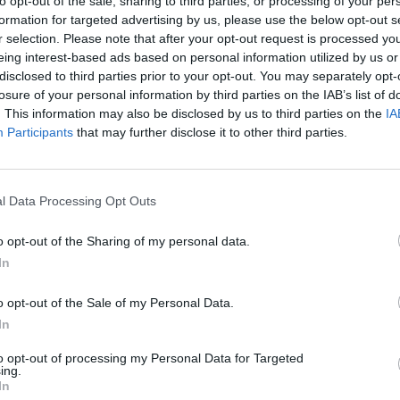
to opt-out of the sale, sharing to third parties, or processing of your per
formation for targeted advertising by us, please use the below opt-out s
Eladó:
KÉP
r selection. Please note that after your opt-out request is processed y
Cím: Keleti
eing interest-based ads based on personal information utilized by us or
Budapest
disclosed to third parties prior to your opt-out. You may separately opt-
1024
losure of your personal information by third parties on the IAB’s list of
. This information may also be disclosed by us to third parties on the
IA
Nyitvatart
Participants
that may further disclose it to other third parties.
Telefon: +3
Weboldal:
l Data Processing Opt Outs
o opt-out of the Sharing of my personal data.
In
GALÉRIA TOVÁBBI MŰTÁRGYAI
o opt-out of the Sale of my Personal Data.
In
to opt-out of processing my Personal Data for Targeted
ing.
In