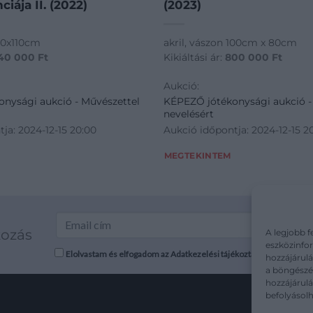
ciája II. (2022)
(2023)
120x110cm
akril, vászon 100cm x 80cm
40 000
Ft
Kikiáltási ár:
800 000
Ft
Aukció:
nysági aukció - Művészettel
KÉPEZŐ jótékonysági aukció -
nevelésért
ja: 2024-12-15 20:00
Aukció időpontja: 2024-12-15 2
MEGTEKINTEM
kozás
A legjobb f
eszközinfor
Elolvastam és elfogadom az Adatkezelési tájékoztatót: mutargy.co
hozzájárulá
a böngészés
hozzájárul
befolyásolh