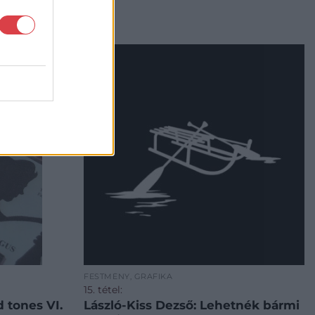
FESTMÉNY, GRAFIKA
15. tétel:
 tones VI.
László-Kiss Dezső: Lehetnék bármi