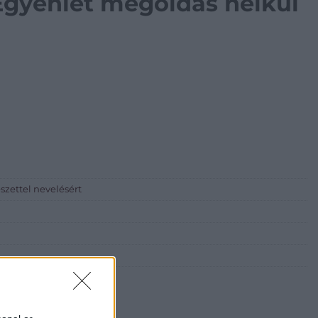
Egyenlet megoldás nélkül
zettel nevelésért