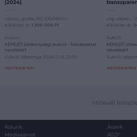
(2024)
transzparen
vászon, giclée, N2, 100x140cm
olaj, vászon, 
Kikiáltási ár:
1 300 000
Ft
Kikiáltási ár:
3
Aukció:
Aukció:
KÉPEZŐ jótékonysági aukció - Művészettel
KÉPEZŐ jótéko
nevelésért
nevelésért
Aukció időpontja: 2024-12-15 20:00
Aukció időpont
MEGTEKINTEM
MEGTEKINTEM
Hírlevél felirat
Rólunk
Áraink
Médiaajánlat
ÁSZF