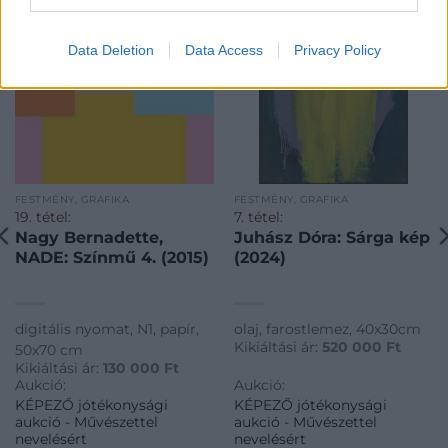
Data Deletion
Data Access
Privacy Policy
FESTMÉNY, GRAFIKA
FESTMÉNY, GRAFIKA
19. tétel:
7. tétel:
Nagy Bernadette,
Juhász Dóra: Sárga kép
NADE: Színmű 4. (2015)
(2024)
digitális nyomat, N1, papír,
olaj, farostlemez, 40x30cm
Kikiáltási ár:
520 000
Ft
50x70 cm
Kikiáltási ár:
130 000
Ft
Aukció:
Aukció:
KÉPEZŐ jótékonysági
KÉPEZŐ jótékonysági
aukció - Művészettel
aukció - Művészettel
nevelésért
nevelésért