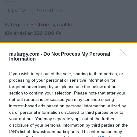
olaj, vászon, 130×100 cm
Kategória:
Festmény, grafika
Kikiáltási ár:
320 000
Ft
Aukció adatai
mutargy.com -
Do Not Process My Personal
Information
Aukció neve:
KÉPEZŐ jótékonysági aukció - Művészettel
nevelésért
If you wish to opt-out of the sale, sharing to third parties, or
Aukció dátuma: 2024.12.15
processing of your personal or sensitive information for
Aukció ideje: 20:00
targeted advertising by us, please use the below opt-out
section to confirm your selection. Please note that after your
Aukció helye: AXIOART
opt-out request is processed you may continue seeing
Tételszám: 20
interest-based ads based on personal information utilized by
us or personal information disclosed to third parties prior to
your opt-out. You may separately opt-out of the further
Eladó adatai
disclosure of your personal information by third parties on the
IAB’s list of downstream participants. This information may
Eladó:
KÉPEZŐ Galéria