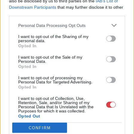
also be disclosed by us to third parties on the
IAB’s List of
Cím: Keleti Károly utca 13/A
Downstream Participants
that may further disclose it to other
Budapest
third parties.
1024
Personal Data Processing Opt Outs
Nyitvatartás: Kedd-péntek 12:00-
18:00 óra között
I want to opt-out of the Sharing of my
personal data.
Telefon: +36 30 202 9196
Opted In
Weboldal:
https://www.kepezo.hu/
I want to opt-out of the Sale of my
Personal Data.
GALÉRIA TOVÁBBI MŰTÁRGYAI
Opted In
I want to opt-out of processing my
Personal Data for Targeted Advertising.
Opted In
I want to opt-out of Collection, Use,
Retention, Sale, and/or Sharing of my
Personal Data that Is Unrelated with the
Purposes for which it was collected.
Opted Out
KAPCSOLÓDÓ MŰTÁRGYAK
CONFIRM