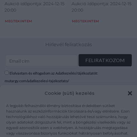
Aukció időpontja: 2024-12-15
Aukció időpontja: 2024-12-15
20:00
20:00
MEGTEKINTEM
MEGTEKINTEM
Hírlevél feliratkozás
Elolvastam és elfogadom az Adatkezelési tájékoztatót:
mutargy.com/adatkezelesi-tajekoztato/
Cookie (süti) kezelés
Rólunk
Áraink
Médiaajánlat
ÁSZF
A legjobb felhasználói élmény biztosítása érdekében sütiket
használunk az eszközinformációk tárolására és/vagy elérésére. Ezen
Karrier
Adatvédelem
technológiákhoz való hozzájárulás lehetővé teszi számunkra, hogy
Kapcsolat
Impresszum
olyan adatokat dolgozzunk fel, mint a böngészési viselkedés vagy az
egyedi azonosítók ezen a webhelyen. A hozzájárulás megtagadása
vagy visszavonása bizonyos funkciókat hátrányosan befolyásolhat.