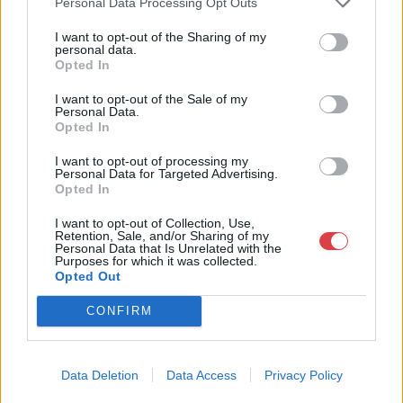
Personal Data Processing Opt Outs
Weboldal:
https://www.kepezo.hu/
I want to opt-out of the Sharing of my
personal data.
GALÉRIA TOVÁBBI MŰTÁRGYAI
Opted In
I want to opt-out of the Sale of my
Personal Data.
Opted In
I want to opt-out of processing my
Personal Data for Targeted Advertising.
Opted In
KAPCSOLÓDÓ MŰTÁRGYAK
I want to opt-out of Collection, Use,
Retention, Sale, and/or Sharing of my
Personal Data that Is Unrelated with the
Purposes for which it was collected.
Opted Out
CONFIRM
Data Deletion
Data Access
Privacy Policy