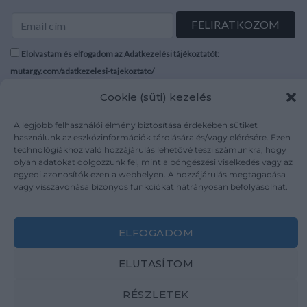
Elolvastam és elfogadom az Adatkezelési tájékoztatót:
mutargy.com/adatkezelesi-tajekoztato/
Cookie (süti) kezelés
Rólunk
Áraink
Médiaajánlat
ÁSZF
A legjobb felhasználói élmény biztosítása érdekében sütiket
használunk az eszközinformációk tárolására és/vagy elérésére. Ezen
Karrier
Adatvédelem
technológiákhoz való hozzájárulás lehetővé teszi számunkra, hogy
Kapcsolat
Impresszum
olyan adatokat dolgozzunk fel, mint a böngészési viselkedés vagy az
egyedi azonosítók ezen a webhelyen. A hozzájárulás megtagadása
vagy visszavonása bizonyos funkciókat hátrányosan befolyásolhat.
Kövesse a műtárgy.com-ot
ELFOGADOM
ELUTASÍTOM
Weboldal és Webshop készítés:
Ferenczi Sándor
RÉSZLETEK
Copyright 2026 ©
Mutargy.com