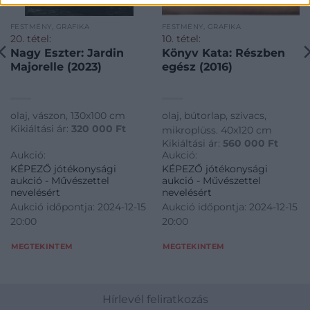
FESTMÉNY, GRAFIKA
FESTMÉNY, GRAFIKA
20. tétel:
10. tétel:
Nagy Eszter: Jardin
Könyv Kata: Részben
Majorelle (2023)
egész (2016)
olaj, vászon, 130x100 cm
olaj, bútorlap, szivacs,
Kikiáltási ár:
320 000
Ft
mikroplüss. 40x120 cm
Kikiáltási ár:
560 000
Ft
Aukció:
Aukció:
KÉPEZŐ jótékonysági
KÉPEZŐ jótékonysági
aukció - Művészettel
aukció - Művészettel
nevelésért
nevelésért
Aukció időpontja: 2024-12-15
Aukció időpontja: 2024-12-15
20:00
20:00
MEGTEKINTEM
MEGTEKINTEM
Hírlevél feliratkozás