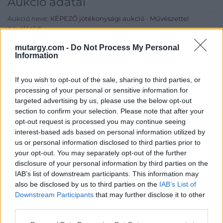
Aukció adatai
Aukció neve:
KÉPEZŐ jótékonysági aukció - Művészettel
nevelésért
Aukció dátuma: 2024.12.15
mutargy.com -
Do Not Process My Personal
Information
Aukció ideje: 20:00
Aukció helye: AXIOART
If you wish to opt-out of the sale, sharing to third parties, or
processing of your personal or sensitive information for
Tételszám: 15
targeted advertising by us, please use the below opt-out
section to confirm your selection. Please note that after your
Eladó adatai
opt-out request is processed you may continue seeing
interest-based ads based on personal information utilized by
Eladó:
KÉPEZŐ Galéria
us or personal information disclosed to third parties prior to
your opt-out. You may separately opt-out of the further
Cím: Keleti Károly utca 13/A
disclosure of your personal information by third parties on the
Budapest
IAB’s list of downstream participants. This information may
1024
also be disclosed by us to third parties on the
IAB’s List of
Nyitvatartás: Kedd-péntek 12:00-
Downstream Participants
that may further disclose it to other
18:00 óra között
third parties.
Telefon: +36 30 202 9196