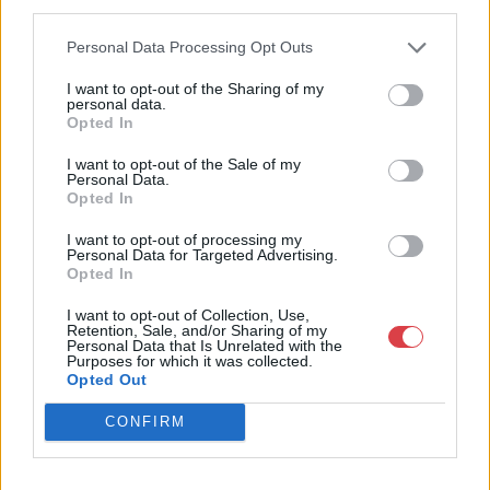
third parties.
Budapesten, a II. kerületben. Célunk, hogy az eladók optimális
áron, gyorsan találjanak vevőt műtárgyaikra, az eladók pedig
Personal Data Processing Opt Outs
rendszeresen tudják gazdagítani gyűjteményüket változatos
kínálatunkból. Ezért is rendezünk minden második héten,
I want to opt-out of the Sharing of my
szerda esténként online árverést! Kedd-től péntek-ig 11.00-este
personal data.
18.00 óráig várjuk szeretettel az érdeklődőket.
Opted In
I want to opt-out of the Sale of my
GALÉRIA TOVÁBBI MŰTÁRGYAI
Personal Data.
Opted In
I want to opt-out of processing my
Personal Data for Targeted Advertising.
Opted In
I want to opt-out of Collection, Use,
Retention, Sale, and/or Sharing of my
Personal Data that Is Unrelated with the
Purposes for which it was collected.
KAPCSOLÓDÓ MŰTÁRGYAK
Opted Out
CONFIRM