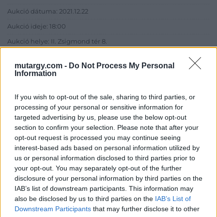
Aukció dátuma: 2021.12.22
Aukció ideje: 18:00
Aukció helye: II. Zsigmond tér 8.
Tételszám: 13
mutargy.com -
Do Not Process My Personal
Information
Eladó adatai
If you wish to opt-out of the sale, sharing to third parties, or
Eladó:
Műgyűjtők Háza Kft.
processing of your personal or sensitive information for
targeted advertising by us, please use the below opt-out
Cím: Dudás Attila
section to confirm your selection. Please note that after your
Műgyűjtők Háza kft.
opt-out request is processed you may continue seeing
Budapest
interest-based ads based on personal information utilized by
1023.Bp. Zsigmond tér 11.
1023
us or personal information disclosed to third parties prior to
your opt-out. You may separately opt-out of the further
Telefon: 18008123
disclosure of your personal information by third parties on the
Weboldal:
IAB’s list of downstream participants. This information may
http://www.mugyujtokhaza.hu
also be disclosed by us to third parties on the
IAB’s List of
Downstream Participants
that may further disclose it to other
Bemutatkozás: 2013 nyarán nyitottuk meg Galériánkat