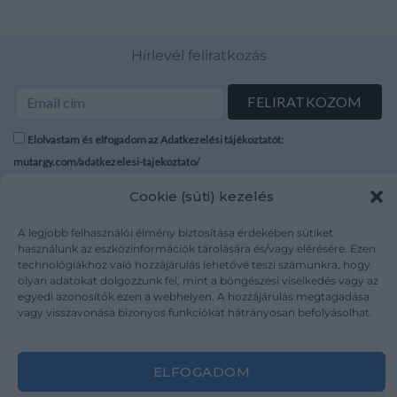
Hírlevél feliratkozás
Elolvastam és elfogadom az Adatkezelési tájékoztatót:
mutargy.com/adatkezelesi-tajekoztato/
Cookie (süti) kezelés
Rólunk
Áraink
Médiaajánlat
ÁSZF
A legjobb felhasználói élmény biztosítása érdekében sütiket
használunk az eszközinformációk tárolására és/vagy elérésére. Ezen
Karrier
Adatvédelem
technológiákhoz való hozzájárulás lehetővé teszi számunkra, hogy
Kapcsolat
Impresszum
olyan adatokat dolgozzunk fel, mint a böngészési viselkedés vagy az
egyedi azonosítók ezen a webhelyen. A hozzájárulás megtagadása
vagy visszavonása bizonyos funkciókat hátrányosan befolyásolhat.
Kövesse a műtárgy.com-ot
ELFOGADOM