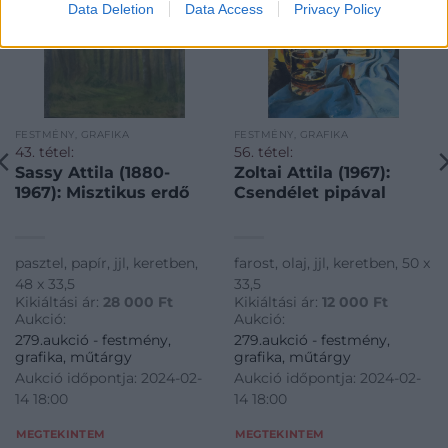
Data Deletion
Data Access
Privacy Policy
FESTMÉNY, GRAFIKA
FESTMÉNY, GRAFIKA
43. tétel:
56. tétel:
Sassy Attila (1880-
Zoltai Attila (1967):
1967): Misztikus erdő
Csendélet pipával
pasztel, papír, jjl, keretben,
farost, olaj, jjl, keretben, 50 x
48 x 33,5
33,5
Kikiáltási ár:
28 000
Ft
Kikiáltási ár:
12 000
Ft
Aukció:
Aukció:
279.aukció - festmény,
279.aukció - festmény,
grafika, műtárgy
grafika, műtárgy
Aukció időpontja: 2024-02-
Aukció időpontja: 2024-02-
14 18:00
14 18:00
MEGTEKINTEM
MEGTEKINTEM