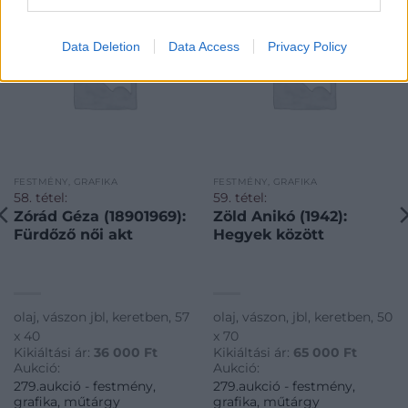
Data Deletion
Data Access
Privacy Policy
FESTMÉNY, GRAFIKA
FESTMÉNY, GRAFIKA
58. tétel:
59. tétel:
Zórád Géza (18901969):
Zöld Anikó (1942):
Fürdőző női akt
Hegyek között
olaj, vászon jbl, keretben, 57
olaj, vászon, jbl, keretben, 50
x 40
x 70
Kikiáltási ár:
36 000
Ft
Kikiáltási ár:
65 000
Ft
Aukció:
Aukció:
279.aukció - festmény,
279.aukció - festmény,
grafika, műtárgy
grafika, műtárgy