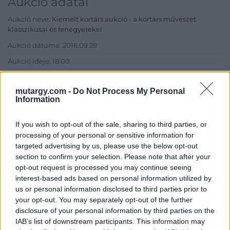
Aukció adatai
Aukció neve:
Kiemelt kortárs aukció - a kortárs művészet
klasszikusai és fenegyerekei
Aukció dátuma: 2016.09.28
Aukció ideje: 18:00
Aukció helye: II. Zsigmond tér 8.
mutargy.com -
Do Not Process My Personal
Tételszám: 37
Information
Eladó adatai
If you wish to opt-out of the sale, sharing to third parties, or
processing of your personal or sensitive information for
Eladó:
Műgyűjtők Háza Kft.
targeted advertising by us, please use the below opt-out
section to confirm your selection. Please note that after your
Cím: Dudás Attila
opt-out request is processed you may continue seeing
Műgyűjtők Háza kft.
interest-based ads based on personal information utilized by
Budapest
us or personal information disclosed to third parties prior to
1023.Bp. Zsigmond tér 11.
your opt-out. You may separately opt-out of the further
1023
disclosure of your personal information by third parties on the
Telefon: 18008123
IAB’s list of downstream participants. This information may