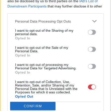
also be disclosed by us to third parties on the
IAB’s List of
Weboldal:
http://www.mugyujtokhaza.hu
Downstream Participants
that may further disclose it to other
third parties.
Bemutatkozás: 2013 nyarán nyitottuk meg Galériánkat
Budapesten, a II. kerületben. Célunk, hogy az eladók optimális
Personal Data Processing Opt Outs
áron, gyorsan találjanak vevőt műtárgyaikra, az eladók pedig
rendszeresen tudják gazdagítani gyűjteményüket változatos
I want to opt-out of the Sharing of my
kínálatunkból. Ezért is rendezünk minden második héten,
personal data.
Opted In
szerda esténként online árverést! Kedd-től péntek-ig 11.00-este
18.00 óráig várjuk szeretettel az érdeklődőket.
I want to opt-out of the Sale of my
Personal Data.
GALÉRIA TOVÁBBI MŰTÁRGYAI
Opted In
I want to opt-out of processing my
Personal Data for Targeted Advertising.
Opted In
I want to opt-out of Collection, Use,
Retention, Sale, and/or Sharing of my
Personal Data that Is Unrelated with the
Purposes for which it was collected.
Opted Out
KAPCSOLÓDÓ MŰTÁRGYAK
CONFIRM