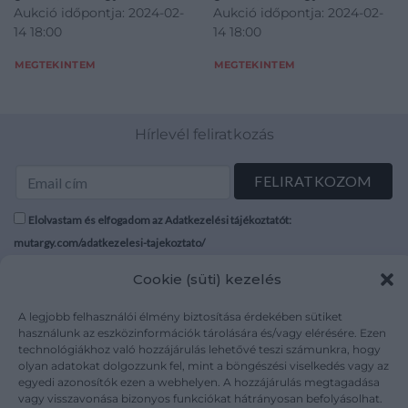
Aukció időpontja: 2024-02-
Aukció időpontja: 2024-02-
14 18:00
14 18:00
MEGTEKINTEM
MEGTEKINTEM
Hírlevél feliratkozás
Elolvastam és elfogadom az Adatkezelési tájékoztatót:
mutargy.com/adatkezelesi-tajekoztato/
Cookie (süti) kezelés
Rólunk
Áraink
Médiaajánlat
ÁSZF
A legjobb felhasználói élmény biztosítása érdekében sütiket
használunk az eszközinformációk tárolására és/vagy elérésére. Ezen
Karrier
Adatvédelem
technológiákhoz való hozzájárulás lehetővé teszi számunkra, hogy
Kapcsolat
Impresszum
olyan adatokat dolgozzunk fel, mint a böngészési viselkedés vagy az
egyedi azonosítók ezen a webhelyen. A hozzájárulás megtagadása
vagy visszavonása bizonyos funkciókat hátrányosan befolyásolhat.