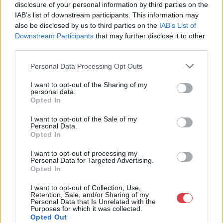
disclosure of your personal information by third parties on the
1023.Bp. Zsigmond tér 11.
IAB’s list of downstream participants. This information may
1023
also be disclosed by us to third parties on the
IAB’s List of
Telefon: 18008123
Downstream Participants
that may further disclose it to other
third parties.
Weboldal:
http://www.mugyujtokhaza.hu
Personal Data Processing Opt Outs
Bemutatkozás: 2013 nyarán nyitottuk meg Galériánkat
Budapesten, a II. kerületben. Célunk, hogy az eladók optimális
I want to opt-out of the Sharing of my
personal data.
áron, gyorsan találjanak vevőt műtárgyaikra, az eladók pedig
Opted In
rendszeresen tudják gazdagítani gyűjteményüket változatos
kínálatunkból. Ezért is rendezünk minden második héten,
I want to opt-out of the Sale of my
szerda esténként online árverést! Kedd-től péntek-ig 11.00-este
Personal Data.
18.00 óráig várjuk szeretettel az érdeklődőket.
Opted In
I want to opt-out of processing my
GALÉRIA TOVÁBBI MŰTÁRGYAI
Personal Data for Targeted Advertising.
Opted In
I want to opt-out of Collection, Use,
Retention, Sale, and/or Sharing of my
Personal Data that Is Unrelated with the
Purposes for which it was collected.
Opted Out