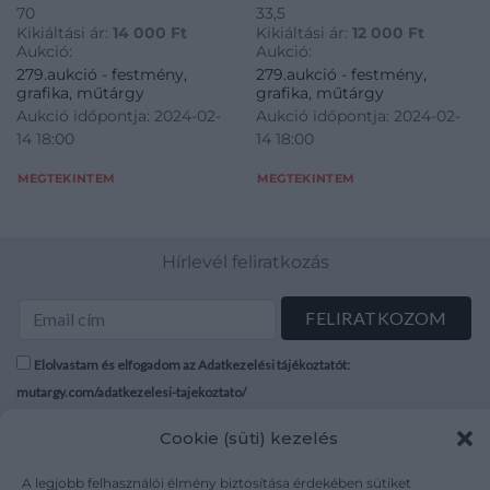
70
33,5
Kikiáltási ár:
14 000
Ft
Kikiáltási ár:
12 000
Ft
Aukció:
Aukció:
279.aukció - festmény,
279.aukció - festmény,
grafika, műtárgy
grafika, műtárgy
Aukció időpontja: 2024-02-
Aukció időpontja: 2024-02-
14 18:00
14 18:00
MEGTEKINTEM
MEGTEKINTEM
Hírlevél feliratkozás
Elolvastam és elfogadom az Adatkezelési tájékoztatót:
mutargy.com/adatkezelesi-tajekoztato/
Cookie (süti) kezelés
Rólunk
Áraink
Médiaajánlat
ÁSZF
A legjobb felhasználói élmény biztosítása érdekében sütiket