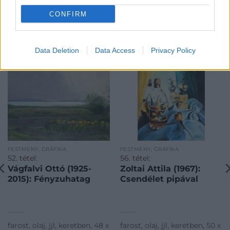
CONFIRM
KAPCSOLÓDÓ MŰTÁRGYAK
Data Deletion
Data Access
Privacy Policy
FESTMÉNY, GRAFIKA
FESTMÉNY, GRAFIKA
52. tétel:
56. tétel:
Vágfalvi Ottó (1925-
Zoltai Attila (1967):
2015): Fényzuhatag
Csendélet pipával
farost, olaj, jjl, keretben, 48 x
farost, olaj, jjl, keretben, 50 x