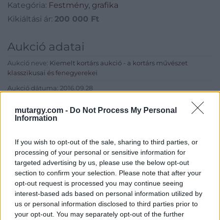
Kategória:
Festmény, grafika
Kikiáltási ár:
200 000
Ft
Aukció adatai
Aukció neve:
Kiemelt kortárs aukció - a kortárs művészet
klasszikusai és fenegyerekei
Aukció dátuma: 2016.09.28
Aukció ideje: 18:00
mutargy.com -
Do Not Process My Personal
Information
Aukció helye: II. Zsigmond tér 8.
Tételszám: 39
If you wish to opt-out of the sale, sharing to third parties, or
processing of your personal or sensitive information for
Eladó adatai
targeted advertising by us, please use the below opt-out
section to confirm your selection. Please note that after your
Eladó:
Műgyűjtők Háza Kft.
opt-out request is processed you may continue seeing
interest-based ads based on personal information utilized by
Cím: Dudás Attila
us or personal information disclosed to third parties prior to
Műgyűjtők Háza kft.
your opt-out. You may separately opt-out of the further
Budapest