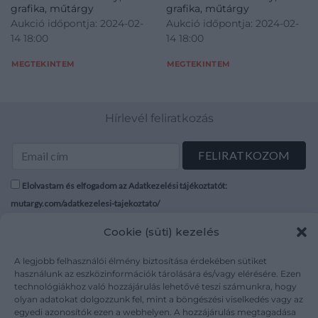
grafika, műtárgy
grafika, műtárgy
Aukció időpontja: 2024-02-
Aukció időpontja: 2024-02-
14 18:00
14 18:00
MEGTEKINTEM
MEGTEKINTEM
Hírlevél feliratkozás
Elolvastam és elfogadom az Adatkezelési tájékoztatót:
mutargy.com/adatkezelesi-tajekoztato/
Cookie (süti) kezelés
Rólunk
Áraink
Médiaajánlat
ÁSZF
A legjobb felhasználói élmény biztosítása érdekében sütiket
Karrier
Adatvédelem
használunk az eszközinformációk tárolására és/vagy elérésére. Ezen
technológiákhoz való hozzájárulás lehetővé teszi számunkra, hogy
Kapcsolat
Impresszum
olyan adatokat dolgozzunk fel, mint a böngészési viselkedés vagy az
egyedi azonosítók ezen a webhelyen. A hozzájárulás megtagadása