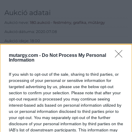
Aukció adatai
Aukció neve:
180.aukció - festmény, grafika, műtárgy
Aukció dátuma: 2020.07.08
Aukció ideje: 18:00
Aukció helye: II. Zsigmond tér 8.
mutargy.com -
Do Not Process My Personal
Tételszám: 22
Information
If you wish to opt-out of the sale, sharing to third parties, or
Eladó adatai
processing of your personal or sensitive information for
targeted advertising by us, please use the below opt-out
Eladó:
Műgyűjtők Háza Kft.
section to confirm your selection. Please note that after your
Cím: Dudás Attila
opt-out request is processed you may continue seeing
Műgyűjtők Háza kft.
interest-based ads based on personal information utilized by
Budapest
us or personal information disclosed to third parties prior to
1023.Bp. Zsigmond tér 11.
your opt-out. You may separately opt-out of the further
1023
disclosure of your personal information by third parties on the
Telefon: 18008123
IAB’s list of downstream participants. This information may