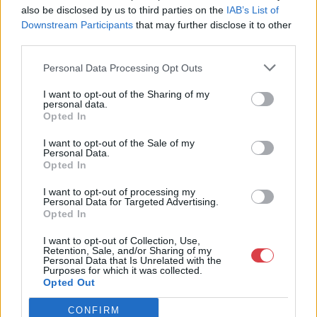
also be disclosed by us to third parties on the
IAB’s List of
Weboldal:
Downstream Participants
that may further disclose it to other
http://www.mugyujtokhaza.hu
third parties.
Bemutatkozás: 2013 nyarán nyitottuk meg Galériánkat
Budapesten, a II. kerületben. Célunk, hogy az eladók optimális
Personal Data Processing Opt Outs
áron, gyorsan találjanak vevőt műtárgyaikra, az eladók pedig
I want to opt-out of the Sharing of my
rendszeresen tudják gazdagítani gyűjteményüket változatos
personal data.
kínálatunkból. Ezért is rendezünk minden második héten,
Opted In
szerda esténként online árverést! Kedd-től péntek-ig 11.00-este
18.00 óráig várjuk szeretettel az érdeklődőket.
I want to opt-out of the Sale of my
Personal Data.
Opted In
GALÉRIA TOVÁBBI MŰTÁRGYAI
I want to opt-out of processing my
Personal Data for Targeted Advertising.
Opted In
I want to opt-out of Collection, Use,
Retention, Sale, and/or Sharing of my
Personal Data that Is Unrelated with the
Purposes for which it was collected.
Opted Out
KAPCSOLÓDÓ MŰTÁRGYAK
CONFIRM