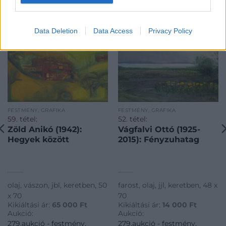
Data Deletion
Data Access
Privacy Policy
FESTMÉNY, GRAFIKA
FESTMÉNY, GRAFIKA
59. tétel:
52. tétel:
Zöld Anikó (1942):
Vágfalvi Ottó (1925-
Hegyek között
2015): Fényzuhatag
olaj, vászon, jbl, keretben, 50
farost, olaj, jjl, keretben, 48 x
x 70
70
Kikiáltási ár:
65 000
Ft
Kikiáltási ár:
14 000
Ft
Aukció:
Aukció:
279.aukció - festmény,
279.aukció - festmény,