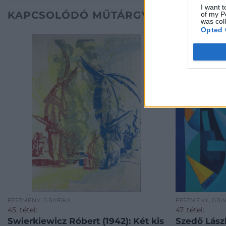
I want t
KAPCSOLÓDÓ MŰTÁRGYAK
of my P
was col
Opted 
FESTMÉNY, GRAFIKA
FESTMÉNY, GRA
45. tétel:
47. tétel:
Swierkiewicz Róbert (1942): Két kis
Szedő Lászl