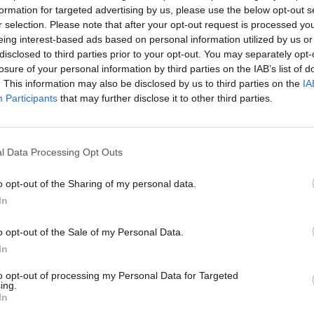
formation for targeted advertising by us, please use the below opt-out s
Cím: Dudás Attila
r selection. Please note that after your opt-out request is processed y
Műgyűjtők Háza kft.
eing interest-based ads based on personal information utilized by us or
Budapest
disclosed to third parties prior to your opt-out. You may separately opt-
1023.Bp. Zsigmond tér 11.
losure of your personal information by third parties on the IAB’s list of
1023
. This information may also be disclosed by us to third parties on the
IA
Telefon: 18008123
Participants
that may further disclose it to other third parties.
Weboldal:
http://www.mu
Bemutatkozás: 2013 nyarán nyitottuk meg Galériá
optimális áron, gyorsan találjanak vevőt műtárg
l Data Processing Opt Outs
gyűjteményüket változatos kínálatunkból. Ezért
árverést! Kedd-től péntek-ig 11.00-este 18.00 órái
o opt-out of the Sharing of my personal data.
In
GALÉRIA TOVÁBBI MŰTÁRGYAI
o opt-out of the Sale of my Personal Data.
In
to opt-out of processing my Personal Data for Targeted
ing.
In