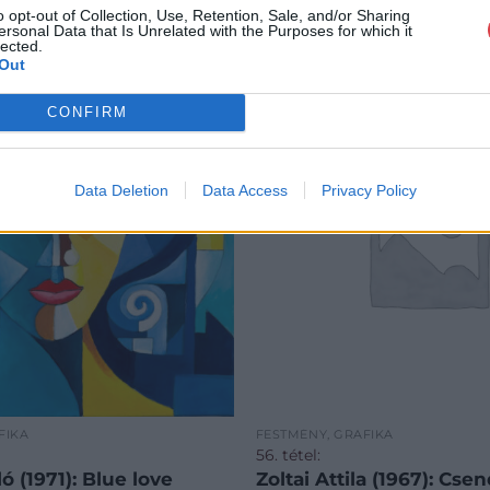
o opt-out of Collection, Use, Retention, Sale, and/or Sharing
ersonal Data that Is Unrelated with the Purposes for which it
lected.
Out
CONFIRM
Data Deletion
Data Access
Privacy Policy
FIKA
FESTMÉNY, GRAFIKA
56. tétel:
ó (1971): Blue love
Zoltai Attila (1967): Cse