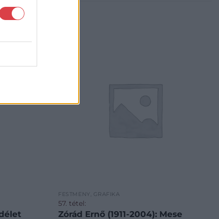
FESTMÉNY, GRAFIKA
57. tétel:
ndélet
Zórád Ernő (1911-2004): Mese