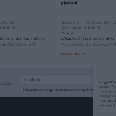
pipával
l, 50 x 50
farost, olaj, jjl, keretben, 50 x 3
8 000
Ft
Kikiáltási ár:
12 000
Ft
Aukció:
estmény, grafika, műtárgy
279.aukció - festmény, grafika
ja: 2024-02-14 18:00
Aukció időpontja: 2024-02-14 1
MEGTEKINTEM
kozás
A legjobb f
eszközinfor
Elolvastam és elfogadom az Adatkezelési tájékoztatót: mutargy.co
hozzájárulá
a böngészés
hozzájárul
befolyásolh