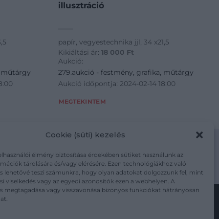
illusztráció
3,5
papír, vegyestechnika jjl, 34 x21,5
Kikiáltási ár:
18 000
Ft
Aukció:
, műtárgy
279.aukció - festmény, grafika, műtárgy
8:00
Aukció időpontja: 2024-02-14 18:00
MEGTEKINTEM
Cookie (süti) kezelés
elhasználói élmény biztosítása érdekében sütiket használunk az
mációk tárolására és/vagy elérésére. Ezen technológiákhoz való
m/adatkezelesi-tajekoztato/
s lehetővé teszi számunkra, hogy olyan adatokat dolgozzunk fel, mint
i viselkedés vagy az egyedi azonosítók ezen a webhelyen. A
ás megtagadása vagy visszavonása bizonyos funkciókat hátrányosan
at.
Kövesse a műtárgy.com-ot