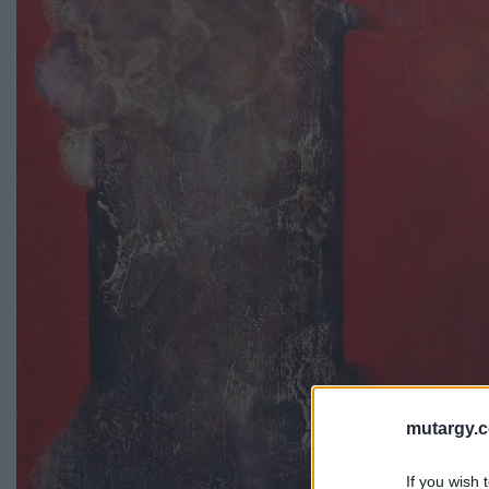
mutargy.
If you wish 