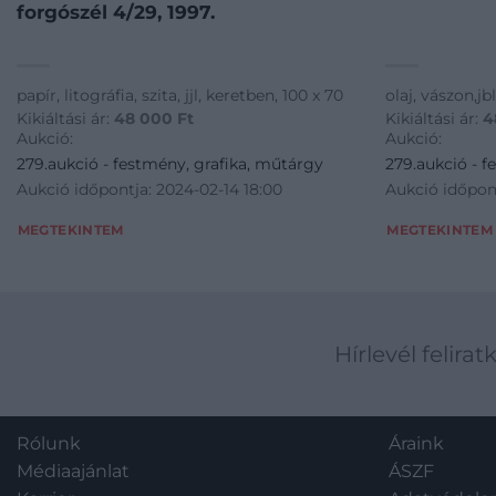
forgószél 4/29, 1997.
papír, litográfia, szita, jjl, keretben, 100 x 70
olaj, vászon,jb
Kikiáltási ár:
48 000
Ft
Kikiáltási ár:
4
Aukció:
Aukció:
279.aukció - festmény, grafika, műtárgy
279.aukció - f
Aukció időpontja: 2024-02-14 18:00
Aukció időpont
MEGTEKINTEM
MEGTEKINTEM
Hírlevél felirat
Rólunk
Áraink
Médiaajánlat
ÁSZF