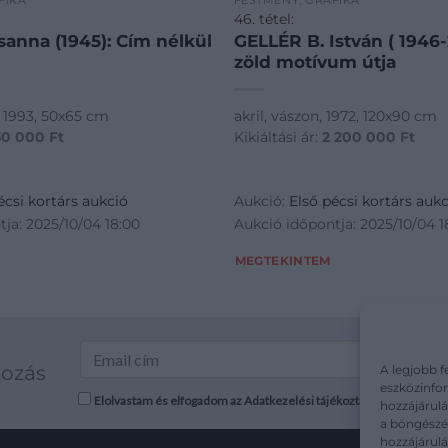
FIKA
FESTMÉNY, GRAFIKA
46. tétel:
anna (1945): Cím nélkül
GELLÉR B. István ( 1946-
zöld motívum útja
r, 1993, 50x65 cm
akril, vászon, 1972, 120x90 cm
50 000
Ft
Kikiáltási ár:
2 200 000
Ft
écsi kortárs aukció
Aukció:
Első pécsi kortárs aukc
ja: 2025/10/04 18:00
Aukció időpontja: 2025/10/04 1
MEGTEKINTEM
kozás
A legjobb f
eszközinfor
Elolvastam és elfogadom az Adatkezelési tájékoztatót: mutargy.co
hozzájárulá
a böngészés
hozzájárul