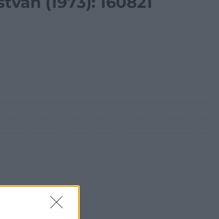
ván (1973): 160821
orary Gallery