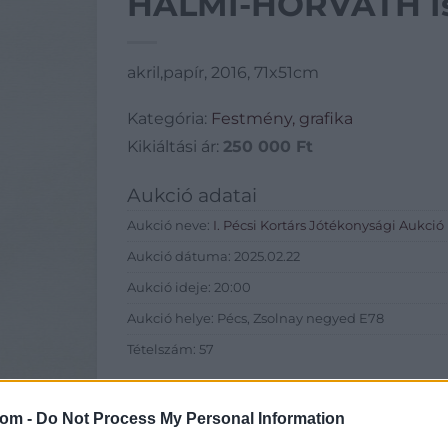
HALMI-HORVÁTH Ist
akril,papír, 2016, 71x51cm
Kategória:
Festmény, grafika
Kikiáltási ár:
250 000
Ft
Aukció adatai
Aukció neve:
I. Pécsi Kortárs Jótékonysági Aukció
Aukció dátuma: 2025.02.22
Aukció ideje: 20:00
Aukció helye: Pécs, Zsolnay negyed E78
Tételszám: 57
Eladó adatai
com -
Do Not Process My Personal Information
Eladó:
Ancora Contemp