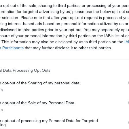
Cím: dr. Miseta Ildikó
to opt-out of the sale, sharing to third parties, or processing of your per
Pécs
formation for targeted advertising by us, please use the below opt-out s
Jókai tér 4.
r selection. Please note that after your opt-out request is processed y
7621
eing interest-based ads based on personal information utilized by us or
disclosed to third parties prior to your opt-out. You may separately opt-
Nyitvatartás: Hétfő: z
losure of your personal information by third parties on the IAB’s list of
18.00 Szombat: 14.00-
. This information may also be disclosed by us to third parties on the
IA
Telefon: +36 30 2596 4
Participants
that may further disclose it to other third parties.
Weboldal:
https://ww
Bemutatkozás: Az Ancora Contemporary Gallery 20
feltörekvő és középgenerációs művészeket kétha
l Data Processing Opt Outs
projektekkel is foglalkozik, intézményi együttműk
alakítójaként lehetőséget biztosít a legkurrens
o opt-out of the Sharing of my personal data.
különböző szakmai és társművészeti események, 
In
GALÉRIA TOVÁBBI MŰTÁRGYAI
o opt-out of the Sale of my Personal Data.
In
to opt-out of processing my Personal Data for Targeted
ing.