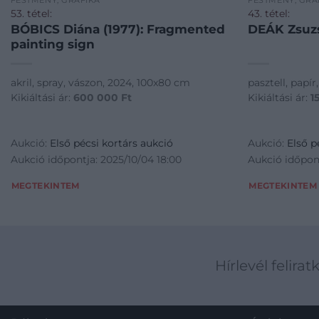
FESTMÉNY, GRAFIKA
FESTMÉNY, GRA
53. tétel:
43. tétel:
BÓBICS Diána (1977): Fragmented
DEÁK Zsuzs
painting sign
akril, spray, vászon, 2024, 100x80 cm
pasztell, papí
Kikiáltási ár:
600 000
Ft
Kikiáltási ár:
1
Aukció:
Első pécsi kortárs aukció
Aukció:
Első p
Aukció időpontja: 2025/10/04 18:00
Aukció időpont
MEGTEKINTEM
MEGTEKINTEM
Hírlevél felirat