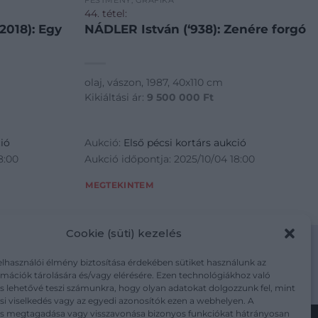
FESTMÉNY, GRAFIKA
44. tétel:
2018): Egy
NÁDLER István (‘938): Zenére forgó
olaj, vászon, 1987, 40x110 cm
Kikiáltási ár:
9 500 000
Ft
ió
Aukció:
Első pécsi kortárs aukció
8:00
Aukció időpontja: 2025/10/04 18:00
MEGTEKINTEM
Cookie (süti) kezelés
elhasználói élmény biztosítása érdekében sütiket használunk az
mációk tárolására és/vagy elérésére. Ezen technológiákhoz való
m/adatkezelesi-tajekoztato/
s lehetővé teszi számunkra, hogy olyan adatokat dolgozzunk fel, mint
i viselkedés vagy az egyedi azonosítók ezen a webhelyen. A
ás megtagadása vagy visszavonása bizonyos funkciókat hátrányosan