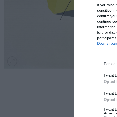
If you wish 
sensitive in
confirm you
continue se
information 
further disc
participants
Downstream 
Persona
I want t
Opted 
I want t
Opted 
I want 
Advertis