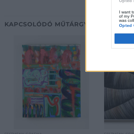
Opted 
I want t
of my P
was col
KAPCSOLÓDÓ MŰTÁRGYAK
Opted 