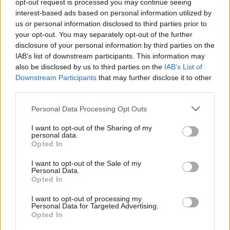
opt-out request is processed you may continue seeing
interest-based ads based on personal information utilized by
Eladó adatai
us or personal information disclosed to third parties prior to
your opt-out. You may separately opt-out of the further
Eladó:
Nagyházi Galéria és
disclosure of your personal information by third parties on the
Aukciósház
IAB’s list of downstream participants. This information may
Cím: Müller Márta
also be disclosed by us to third parties on the
IAB’s List of
Nagyházi Galéria és Aukciósház
Downstream Participants
that may further disclose it to other
Kft.
third parties.
1055 Budapest, Balaton utca 8.
Personal Data Processing Opt Outs
Telefon: +361 475 6000 +361
4756005
I want to opt-out of the Sharing of my
personal data.
Weboldal:
Opted In
http://www.nagyhazi.hu
I want to opt-out of the Sale of my
Bemutatkozás: Magas színvonalú festmények és műtárgyak,
Personal Data.
bútorok, szőnyegek, üveg, porcelán és ezüst tárgyak, ékszerek,
Opted In
néprajzi tárgyak értékesítése és aukcionálása. Hagyatékok és
gyűjtemények árverezése. Ingyenes értékbecslés. Árveréseinkre
I want to opt-out of processing my
Personal Data for Targeted Advertising.
a tárgyfelvétel folyamatos.
Opted In