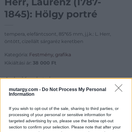
Herr, Laurenz (1787-
1845): Hölgy portré
tempera, elefántcsont, 85*65 mm, j.j.k.: L. Herr,
öntött, cizellált sárgaréz keretben
Kategória:
Festmény, grafika
Kikiáltási ár:
38 000
Ft
Aukció adatai
mutargy.com -
Do Not Process My Personal
Aukció neve:
225. Régi mesterek, 19-20.századi festmények
Information
Aukció dátuma: 2017.05.30
Aukció ideje: 17:00
If you wish to opt-out of the sale, sharing to third parties, or
processing of your personal or sensitive information for
Aukció helye: Budapest, Balaton utca 8.
targeted advertising by us, please use the below opt-out
Tételszám: 102
section to confirm your selection. Please note that after your