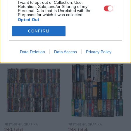
GALÉRIA TOVÁBBI MŰTÁRGYAI
I want to opt-out of Collection, Use,
Retention, Sale, and/or Sharing of my
Personal Data that Is Unrelated with the
Purposes for which it was collected.
Opted Out
CONFIRM
KAPCSOLÓDÓ MŰTÁRGYAK
Data Deletion
Data Access
Privacy Policy
FESTMÉNY, GRAFIKA
FESTMÉNY, GRAFIKA
240. tétel:
243. tétel: