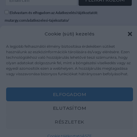
Elolvastam és elfogadom az Adatkezelési tájékoztatót:
mutargy.com/adatkezelesi-tajekoztato/
Cookie (süti) kezelés
Rólunk
Áraink
Médiaajánlat
ÁSZF
A legjobb felhasználói élmény biztosítása érdekében sütiket
Karrier
Adatvédelem
használunk az eszközinformációk tárolására és/vagy elérésére. Ezen
technológiákhoz való hozzájárulás lehetővé teszi számunkra, hogy
Kapcsolat
Impresszum
olyan adatokat dolgozzunk fel, mint a böngészési viselkedés vagy az
egyedi azonosítók ezen a webhelyen. A hozzájárulás megtagadása
vagy visszavonása bizonyos funkciókat hátrányosan befolyásolhat.
Kövesse a műtárgy.com-ot
ELFOGADOM
ELUTASÍTOM
Weboldal és Webshop készítés:
Ferenczi Sándor
RÉSZLETEK
Copyright 2026 ©
Mutargy.com
Cookie tájékoztató
ÁSZF