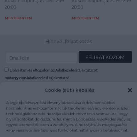
Aukció időpontja: 2019-12-19
Aukció időpontja: 2019-12-19
20:00
20:00
MEGTEKINTEM
MEGTEKINTEM
Hírlevél feliratkozás
Elolvastam és elfogadom az Adatkezelési tájékoztatót:
mutargy.com/adatkezelesi-tajekoztato/
Cookie (süti) kezelés
Rólunk
Áraink
Médiaajánlat
ÁSZF
A legjobb felhasználói élmény biztosítása érdekében sütiket
használunk az eszközinformációk tárolására és/vagy elérésére. Ezen
Karrier
Adatvédelem
technológiákhoz való hozzájárulás lehetővé teszi számunkra, hogy
Kapcsolat
Impresszum
olyan adatokat dolgozzunk fel, mint a böngészési viselkedés vagy az
egyedi azonosítók ezen a webhelyen. A hozzájárulás megtagadása
vagy visszavonása bizonyos funkciókat hátrányosan befolyásolhat.
Kövesse a műtárgy.com-ot