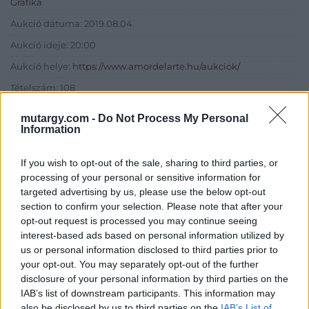
Grafika
Aukció dátuma: 2019.08.04
Aukció ideje: 20:00
Aukció helye:
https://www.amordelarte.hu/aukciok/
Tételszám: 108
mutargy.com -
Do Not Process My Personal
Eladó adatai
Information
Eladó:
Amor Del Arte Galéria-
If you wish to opt-out of the sale, sharing to third parties, or
Aukciósház
processing of your personal or sensitive information for
Cím: Ráduly Zoltán
targeted advertising by us, please use the below opt-out
Amor Del Arte Kft.
section to confirm your selection. Please note that after your
Sopron
opt-out request is processed you may continue seeing
06202391066
interest-based ads based on personal information utilized by
9400
us or personal information disclosed to third parties prior to
your opt-out. You may separately opt-out of the further
Telefon: 06202391066
disclosure of your personal information by third parties on the
Weboldal:
IAB’s list of downstream participants. This information may
http://www.amordelarte.hu
also be disclosed by us to third parties on the
IAB’s List of