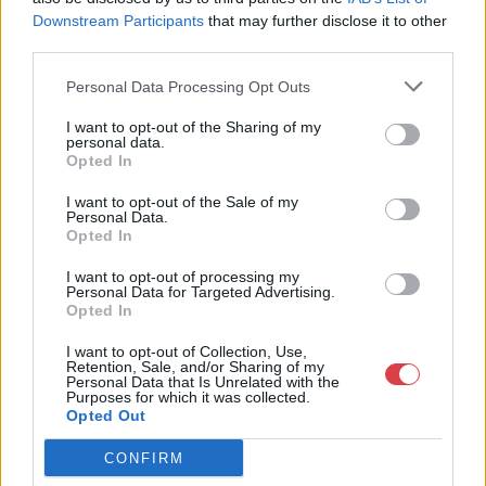
Downstream Participants
that may further disclose it to other
Bemutatkozás: A cég főtevékenysége minden olyan
third parties.
tevékenység, mely kapcsolatban áll a festmények és műtárgyak
adás-vételével, bizományosi értékesítésével, festmények
Personal Data Processing Opt Outs
értékbecslésével és online aukciók szervezésével és
lebonyolításával. A weboldalon elérhetőek a cég által kínált
I want to opt-out of the Sharing of my
festmények, és egy online aukciós felület is, mely által bárki
personal data.
számára lehetőség nyílik egy regisztráció után, hogy részt
Opted In
vegyen a cég online aukcióin.
I want to opt-out of the Sale of my
Personal Data.
GALÉRIA TOVÁBBI MŰTÁRGYAI
Opted In
I want to opt-out of processing my
Personal Data for Targeted Advertising.
Opted In
I want to opt-out of Collection, Use,
Retention, Sale, and/or Sharing of my
Personal Data that Is Unrelated with the
Purposes for which it was collected.
Opted Out
KAPCSOLÓDÓ MŰTÁRGYAK
CONFIRM