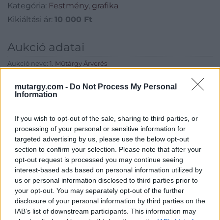
Kategória:
Festmény, grafika
Kikiáltási ár:
10 000
Ft
Aukció adatai
Aukció neve:
1. Műtárgy Árverés
Aukció dátuma: 2025.01.28
mutargy.com -
Do Not Process My Personal
Information
Aukció ideje: 20:00
Aukció helye:
https://valient.hu
If you wish to opt-out of the sale, sharing to third parties, or
Tételszám: 45
processing of your personal or sensitive information for
targeted advertising by us, please use the below opt-out
section to confirm your selection. Please note that after your
Eladó adatai
opt-out request is processed you may continue seeing
interest-based ads based on personal information utilized by
Eladó:
Képíró Galéria
us or personal information disclosed to third parties prior to
Cím: Ozoli Dániel
your opt-out. You may separately opt-out of the further
Ozoli Dániel E.V.
disclosure of your personal information by third parties on the
Budapest
IAB’s list of downstream participants. This information may
Képíró u.5.