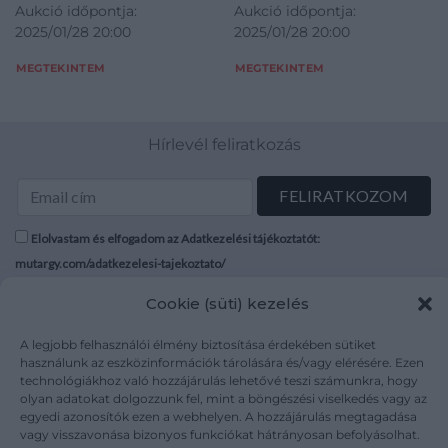
Aukció időpontja:
Aukció időpontja:
2025/01/28 20:00
2025/01/28 20:00
MEGTEKINTEM
MEGTEKINTEM
Hírlevél feliratkozás
Elolvastam és elfogadom az Adatkezelési tájékoztatót:
mutargy.com/adatkezelesi-tajekoztato/
Cookie (süti) kezelés
Rólunk
Áraink
Médiaajánlat
ÁSZF
A legjobb felhasználói élmény biztosítása érdekében sütiket
használunk az eszközinformációk tárolására és/vagy elérésére. Ezen
Karrier
Adatvédelem
technológiákhoz való hozzájárulás lehetővé teszi számunkra, hogy
Kapcsolat
Impresszum
olyan adatokat dolgozzunk fel, mint a böngészési viselkedés vagy az
egyedi azonosítók ezen a webhelyen. A hozzájárulás megtagadása
vagy visszavonása bizonyos funkciókat hátrányosan befolyásolhat.