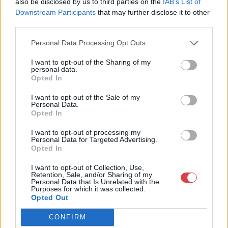
also be disclosed by us to third parties on the
IAB’s List of
Fsz./2.
Downstream Participants
that may further disclose it to other
1053
third parties.
Telefon: 06209447595
Personal Data Processing Opt Outs
Weboldal:
http://www.passagegaleria.hu
I want to opt-out of the Sharing of my
personal data.
Bemutatkozás: Belváros szívében kortárs képzőművészeti,
Opted In
iparművészeti alkotásokkal és különleges antik, retró művészi
tárgyakkal várjuk szeretettel.
I want to opt-out of the Sale of my
Personal Data.
Opted In
GALÉRIA TOVÁBBI MŰTÁRGYAI
I want to opt-out of processing my
Personal Data for Targeted Advertising.
Opted In
I want to opt-out of Collection, Use,
Retention, Sale, and/or Sharing of my
Personal Data that Is Unrelated with the
Purposes for which it was collected.
Opted Out
KAPCSOLÓDÓ MŰTÁRGYAK
CONFIRM